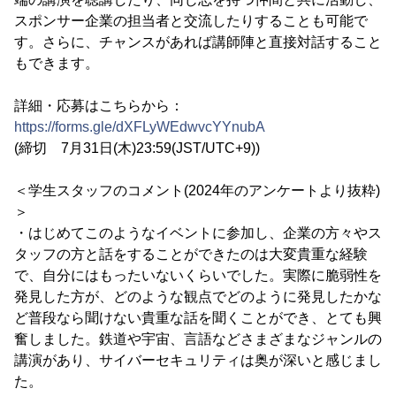
スポンサー企業の担当者と交流したりすることも可能で
す。さらに、チャンスがあれば講師陣と直接対話すること
もできます。
詳細・応募はこちらから：
https://forms.gle/dXFLyWEdwvcYYnubA
(締切 7月31日(木)23:59(JST/UTC+9))
＜学生スタッフのコメント(2024年のアンケートより抜粋)
＞
・はじめてこのようなイベントに参加し、企業の方々やス
タッフの方と話をすることができたのは大変貴重な経験
で、自分にはもったいないくらいでした。実際に脆弱性を
発見した方が、どのような観点でどのように発見したかな
ど普段なら聞けない貴重な話を聞くことができ、とても興
奮しました。鉄道や宇宙、言語などさまざまなジャンルの
講演があり、サイバーセキュリティは奥が深いと感じまし
た。