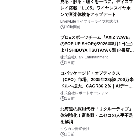
見る・触る・聴くを一つに。ディスプ
レイ搭載「LL05」ワイヤレスイヤホ
ンで音楽体験をアップデート
LivelyLifeライブリーライフ株式会社
10時間前
プロeスポーツチーム『AXIZ WAVE』
のPOP UP SHOPが2026年8月1日(土)
よりSHIBUYA TSUTAYA 6階 IP書店で
開催決定！！
株式会社ClaN Entertainment
1日前
コパッケージド・オプティクス
（CPO）市場、2035年28億8,700万米
ドルへ拡大、CAGR36.2％｜AIデータ
センター・高速光通信需要が成長を加
株式会社レポートオーシャン
速
1日前
北海道の採用代行「リクルーティブ」
体制強化！富良野・ニセコの人手不足
を解消
クウカン株式会社
1日前