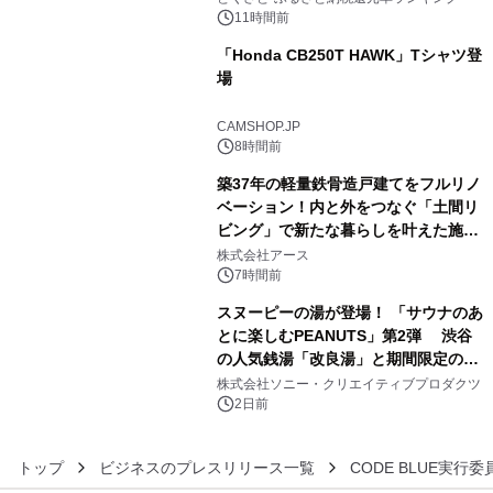
11時間前
「Honda CB250T HAWK」Tシャツ登
場
4
CAMSHOP.JP
8時間前
築37年の軽量鉄骨造戸建てをフルリノ
ベーション！内と外をつなぐ「土間リ
ビング」で新たな暮らしを叶えた施工
5
事例を株式会社アースが公開
株式会社アース
7時間前
スヌーピーの湯が登場！ 「サウナのあ
とに楽しむPEANUTS」第2弾 渋谷
の人気銭湯「改良湯」と期間限定のコ
6
ラボレーション サウナイキタイコラ
株式会社ソニー・クリエイティブプロダクツ
ボグッズも発売決定！
2日前
トップ
ビジネスのプレスリリース一覧
CODE BLUE実行委