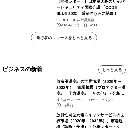
【開催レポート】日本最大級のサイバ
ーセキュリティ国際会議 「CODE
BLUE 2025」盛況のうちに閉幕！
CODE BLUE 実行委員会
2025年12月19日 14:00
発行者のリリースをもっと見る
ビジネスの新着
もっと見る
航海用温度計の世界市場（2026年～
2032年）、市場規模（プロテクター温
度計、圧力温度計、その他）・分析レ
ポートを発表
株式会社マーケットリサーチセンター
1時間前
放射性同位元素スキャンサービスの世
界市場（2026年～2032年）、市場規
模（診断・予後）・分析レポートを発