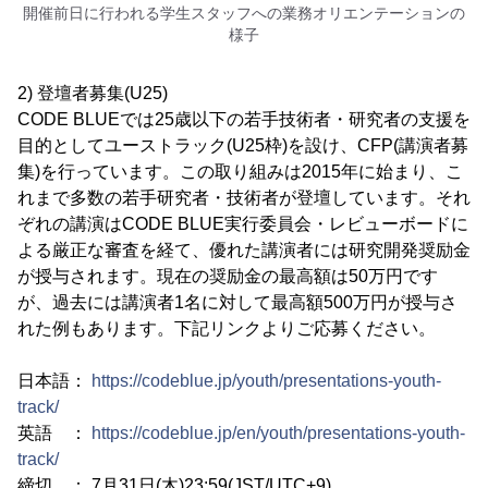
開催前日に行われる学生スタッフへの業務オリエンテーションの
様子
2) 登壇者募集(U25)
CODE BLUEでは25歳以下の若手技術者・研究者の支援を
目的としてユーストラック(U25枠)を設け、CFP(講演者募
集)を行っています。この取り組みは2015年に始まり、こ
れまで多数の若手研究者・技術者が登壇しています。それ
ぞれの講演はCODE BLUE実行委員会・レビューボードに
よる厳正な審査を経て、優れた講演者には研究開発奨励金
が授与されます。現在の奨励金の最高額は50万円です
が、過去には講演者1名に対して最高額500万円が授与さ
れた例もあります。下記リンクよりご応募ください。
日本語：
https://codeblue.jp/youth/presentations-youth-
track/
英語 ：
https://codeblue.jp/en/youth/presentations-youth-
track/
締切 ： 7月31日(木)23:59(JST/UTC+9)