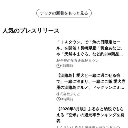
テックの新着をもっと見る
人気のプレスリリース
「ＪＡタウン」で「魚の日限定セー
ル」を開催！長崎県産「黄金あなご」
や「天然本まぐろ」など約280商品を
1
販売！～毎月１０日の定例企画～
JA全農の産直通販JAタウン
4時間前
【淡路島】愛犬と一緒に過ごせる宿
で、一緒に泊まり、一緒にご飯 愛犬専
用の淡路島グルメ、ドッグランにミニ
2
プール グランピングとトレーラーハウ
株式会社ぷらど
スの2施設で
9時間前
【2026年8月版】ふるさと納税でもら
える『玄米』の還元率ランキングを発
表
3
とくさと-ふるさと納税還元率ランキング-