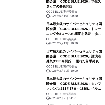
際会議 「CODE BLUE 2026」学生ス
タッフの募集開始
CODE BLUE 実行委員会
2026年6月10日 09:30
日本最大級のサイバーセキュリティ国
際会議 「CODE BLUE 2026」トレー
ニング全8コースの概要を発表 ～参加
登録は6月初旬より～
CODE BLUE実行委員会
2026年5月13日 10:30
日本最大級のサイバーセキュリティ国
際会議 「CODE BLUE 2026」講演者
募集(CFP)を開始 優れた若手発表者
には研究奨励金も コンテスト・ワー
CODE BLUE 実行委員会
クショップの主催団体も募集開始
2026年3月31日 10:00
日本最大級のサイバーセキュリティ国
際会議 「CODE BLUE 2026」カンフ
ァレンスは11月17日～18日に ベルサ
ール高田馬場にて開催決定！事前参加
CODE BLUE実行委員会
登録の受付開始
2026年2月2日 14:30