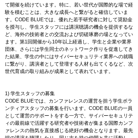
て開催を続けています。特に、若い世代が国際的な場で経
験を積むことは、大きな成長へと繋がると確信していま
す。CODE BLUEでは、優れた若手研究者に対して奨励金
を授与し、学生スタッフには講演聴講の機会を提供するな
ど、海外の技術者との交流および切磋琢磨の場となってい
ます。第1回開催から10年以上経過し、学生と企業や業界
団体、さらには学生同士のネットワーク作りを促進してき
た結果、学生の中にはサイバーセキュリティ業界への就職
に繋がり、講演者として登壇する人材も出てくるなど、次
世代育成の取り組みが成果として表れています。
1) 学生スタッフの募集
CODE BLUEでは、カンファレンスの運営を担う学生ボラ
ンティアスタッフの募集を行います。CODE BLUEの一員
として運営のサポートをする一方で、サイバーセキュリテ
ィの最前線で活躍する研究者や技術者が集まる国際カンフ
ァレンスの熱気を直接感じる絶好の機会となります。最先
端の講演を聴講したり、同じ志を持つ仲間と共に活動し、