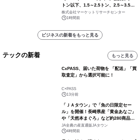
トン以下、1.5～2.5トン、2.5～3.5ト
ン、3.5～5.0トン、その他）・分析レ
株式会社マーケットリサーチセンター
ポートを発表
1時間前
ビジネスの新着をもっと見る
テックの新着
もっと見る
CxPASS、届いた荷物を 「配送」「買
取査定」から選択可能に！
C×PASS
13分前
「ＪＡタウン」で「魚の日限定セー
ル」を開催！長崎県産「黄金あなご」
や「天然本まぐろ」など約280商品を
販売！～毎月１０日の定例企画～
JA全農の産直通販JAタウン
4時間前