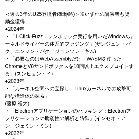
＜過去3年のU25登壇者(敬称略)＞※いずれの講演者も奨
励金獲得
●2024年
・「1-Click-Fuzz：シンボリック実行を用いたWindowsカ
ーネルドライバーの体系的ファジング」(サンジュン・パ
ク、ユンジン・パク、ジョンソン・キム)
・「必要なのはWebAssemblyだけ：WASMを使った
ChromeとV8サンドボックスを10回以上エクスプロイトす
る」(スンヒョン・イ)
●2023年
・「カーネル空間への宝探し：Linuxカーネルでの攻撃可
能な構造体の探索」
(藤原 裕大)
・「Electronアプリケーションのハッキング：Electronア
プリケーションの脆弱性の解析と防御」(インセオ・ア
ン、ジェミン・ミン)
●2022年