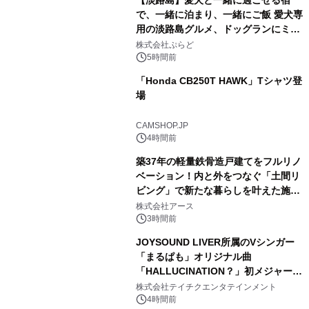
【淡路島】愛犬と一緒に過ごせる宿
で、一緒に泊まり、一緒にご飯 愛犬専
用の淡路島グルメ、ドッグランにミニ
1
プール グランピングとトレーラーハウ
株式会社ぷらど
スの2施設で
5時間前
「Honda CB250T HAWK」Tシャツ登
場
2
CAMSHOP.JP
4時間前
築37年の軽量鉄骨造戸建てをフルリノ
ベーション！内と外をつなぐ「土間リ
ビング」で新たな暮らしを叶えた施工
3
事例を株式会社アースが公開
株式会社アース
3時間前
JOYSOUND LIVER所属のVシンガー
「まるぱも」オリジナル曲
「HALLUCINATION？」初メジャー配
4
信リリース決定！
株式会社テイチクエンタテインメント
4時間前