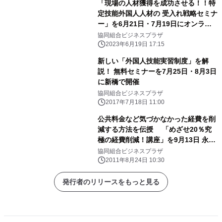
「現場の人材獲得を成功させる！！特
定技能外国人人材の 受入れ戦略セミナ
ー」を6月21日・7月19日にオンライ
ンで開催
協同組合ビジネスプラザ
2023年6月19日 17:15
新しい「外国人技能実習制度」を解
説！ 無料セミナーを7月25日・8月3日
に新橋で開催
協同組合ビジネスプラザ
2017年7月18日 11:00
公共料金など気づかなかった経費を削
減する方法を伝授 「めざせ20％究
極の経費削減！講座」を9月13日 永田
町にて開催
協同組合ビジネスプラザ
2011年8月24日 10:30
発行者のリリースをもっと見る