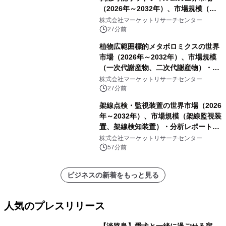
（2026年～2032年）、市場規模（ヒ
ートシールタイプ、コールドシールタ
株式会社マーケットリサーチセンター
イプ、粘着タイプ）・分析レポートを
27分前
発表
植物広範囲標的メタボロミクスの世界
市場（2026年～2032年）、市場規模
（一次代謝産物、二次代謝産物）・分
析レポートを発表
株式会社マーケットリサーチセンター
27分前
架線点検・監視装置の世界市場（2026
年～2032年）、市場規模（架線監視装
置、架線検知装置）・分析レポートを
発表
株式会社マーケットリサーチセンター
57分前
ビジネスの新着をもっと見る
人気のプレスリリース