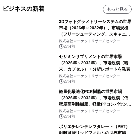
ビジネスの新着
もっと見る
3Dフォトグラメトリーシステムの世界
市場（2026年～2032年）、市場規模
（フリーシューティング、スキャニン
グ、その他）・分析レポートを発表
株式会社マーケットリサーチセンター
27分前
セサミンサプリメントの世界市場
（2026年～2032年）、市場規模（粉
末、カプセル）・分析レポートを発表
株式会社マーケットリサーチセンター
27分前
軽量化最適化PCR樹脂の世界市場
（2026年～2032年）、市場規模（低
密度高剛性樹脂、軽量PPコンパウン
ド、強化軽量ブレンド、軽量PCR
株式会社マーケットリサーチセンター
PA、その他）・分析レポートを発表
27分前
ポリエチレンテレフタレート（PET）
剥離可能リッドフィルムの世界市場