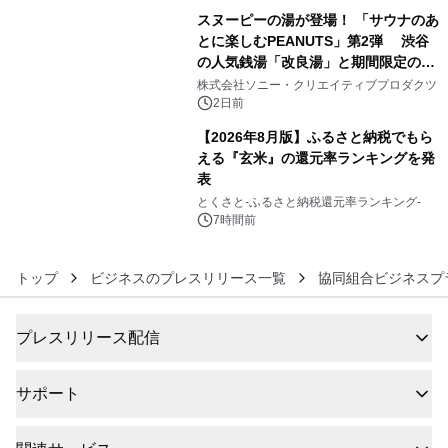
スヌーピーの湯が登場！ 「サウナのあ
とに楽しむPEANUTS」第2弾 渋谷
の人気銭湯「改良湯」と期間限定のコ
5
ラボレーション サウナイキタイコラ
株式会社ソニー・クリエイティブプロダクツ
ボグッズも発売決定！
2日前
【2026年8月版】ふるさと納税でもら
える『玄米』の還元率ランキングを発
表
6
とくさと-ふるさと納税還元率ランキング-
7時間前
トップ
ビジネスのプレスリリース一覧
協同組合ビジネスプ
プレスリリース配信
サポート