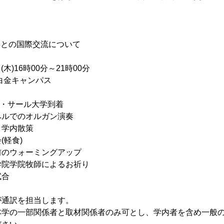
学との国際交流について
(木)16時00分～21時00分
白金キャンパス
・サール大学到着
チャペルでのオルガン演奏
動・学内散策
会(軽食)
試合前のウォーミングアップ
明治学院学院牧師によるお祈り
試合
が通訳を担当します。
本学の一部関係者と取材関係者のみ可とし、学内者を含め一般