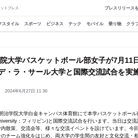
プレスリリース
アットプレス
フスタイル
スポーツ
ビジネス
テック
モバイル
乗り物
クラ
院大学バスケットボール部女子が7月11日
デ・ラ・サール大学と国際交流試合を実
2024年6月27日 11:30
(木)、明治学院大学白金キャンパス体育館にて本学バスケットボー
lle University：フィリピン)と国際交流試合を行います。当日
学内散策、交流会等、様々な交流イベントを設けています。今
子のチーム強化をはじめ、両大学の学生間の友好と文化交流・