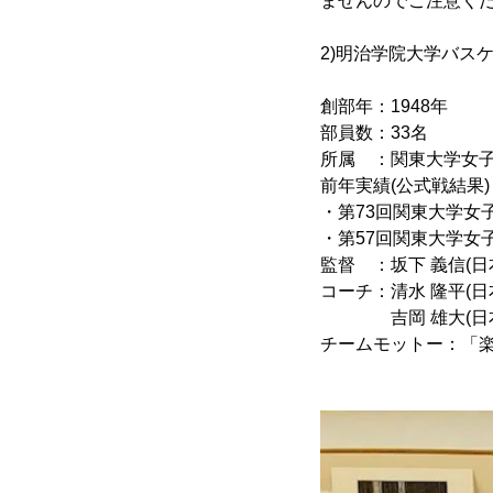
ませんのでご注意く
2)明治学院大学バス
創部年：1948年
部員数：33名
所属 ：関東大学女子
前年実績(公式戦結果)
・第73回関東大学女
・第57回関東大学女
監督 ：坂下 義信(日
コーチ：清水 隆平(日
吉岡 雄大(日本バス
チームモットー：「