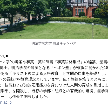
明治学院大学 白金キャンパス
いて■□
ーマ字”の考案や和英・英和辞書『和英語林集成』の編纂、聖
ボン博士。明治学院の淵源となる「ヘボン塾」が横浜に開かれた18
である「キリスト教による人格教育」と学問の自由を基礎とし
hers(他者への貢献)”を教育理念としています。広く教養を培うとと
・技能および知的応用能力を身につけた人間の育成を目指します
理学部」を開設し、既存の学部・組織との有機的な連携、産学
ター」も併せて開設しました。
n.ac.jp