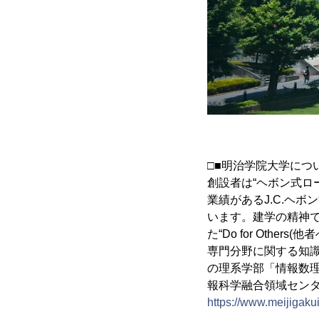
□■明治学院大学につ
創設者は“ヘボン式ロ
業績があるJ.C.ヘ
います。建学の精神
た“Do for Ot
専門分野に関する知識
の理系学部「情報数
報科学融合領域セン
https://www.meijigakui