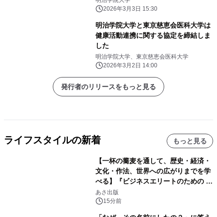
明治学院大学
2026年3月3日 15:30
明治学院大学と東京慈恵会医科大学は
健康活動連携に関する協定を締結しま
した
明治学院大学、東京慈恵会医科大学
2026年3月2日 14:00
発行者のリリースをもっと見る
ライフスタイルの新着
もっと見る
【一杯の蕎麦を通して、歴史・経済・
文化・作法、世界への広がりまでを学
べる】『ビジネスエリートのための 教
養としての蕎麦』2026年8月25日
あさ出版
（火）発売
15分前