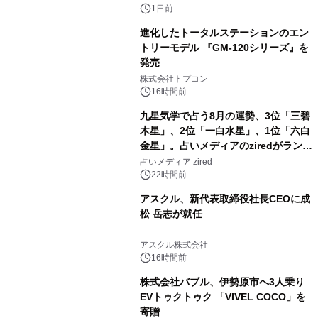
1日前
進化したトータルステーションのエン
トリーモデル 『GM-120シリーズ』を
発売
3
株式会社トプコン
16時間前
九星気学で占う8月の運勢、3位「三碧
木星」、2位「一白水星」、1位「六白
金星」。占いメディアのziredがランキ
4
ングを発表
占いメディア zired
22時間前
アスクル、新代表取締役社長CEOに成
松 岳志が就任
5
アスクル株式会社
16時間前
株式会社バブル、伊勢原市へ3人乗り
EVトゥクトゥク 「VIVEL COCO」を
寄贈