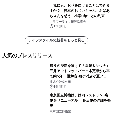
「私にも、お花を届けることはできま
すか？」熊本のおじいちゃん、おばあ
ちゃんを想う、小学6年生との約束
フラワーライフ振興協議会
12時間前
ライフスタイルの新着をもっと見る
人気のプレスリリース
帰りの渋滞を避けて「温泉＆サウナ」
三井アウトレットパーク木更津から車
で約5分 湯舞音 袖ケ浦店が夏フェア
1
メニューを提供
株式会社楽久屋
19時間前
東京国立博物館、館内レストラン3店
舗をリニューアル 各店舗の詳細を発
表！
2
東京国立博物館