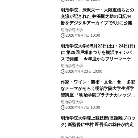
明治学院、渋沢栄一・大隈重信らとの
交流が記された 井深梶之助の日記44
冊をデジタルアーカイブで5月に公開
明治学院大学
2026年6月4日 10:00
明治学院大学が5月23日(土)・24日(日)
に 第29回戸塚まつりを横浜キャンパ
スで開催 今年度からフリーマーケッ
ト企画も復活！
明治学院大学
2026年4月23日 10:00
作家・ワイン・芸術・文化・食 多彩
なテーマがそろう明治学院大学生涯学
習講座 「明治学院プラチナカレッジ」
受付開始
明治学院大学
2026年4月7日 10:00
明治学院大学陸上競技部(長距離ブロッ
ク) 新監督に中村 匠吾氏の就任が内定