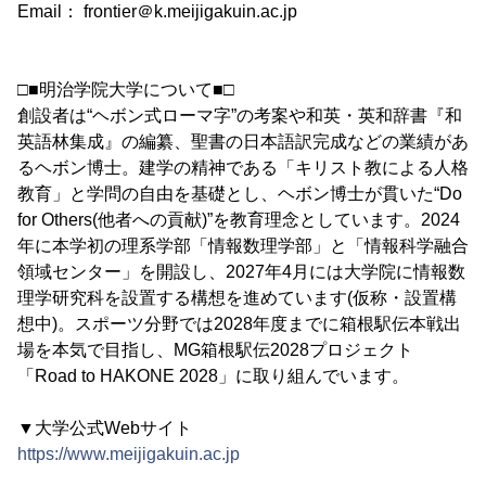
Email： frontier＠k.meijigakuin.ac.jp
□■明治学院大学について■□
創設者は“ヘボン式ローマ字”の考案や和英・英和辞書『和
英語林集成』の編纂、聖書の日本語訳完成などの業績があ
るヘボン博士。建学の精神である「キリスト教による人格
教育」と学問の自由を基礎とし、ヘボン博士が貫いた“Do
for Others(他者への貢献)”を教育理念としています。2024
年に本学初の理系学部「情報数理学部」と「情報科学融合
領域センター」を開設し、2027年4月には大学院に情報数
理学研究科を設置する構想を進めています(仮称・設置構
想中)。スポーツ分野では2028年度までに箱根駅伝本戦出
場を本気で目指し、MG箱根駅伝2028プロジェクト
「Road to HAKONE 2028」に取り組んでいます。
▼大学公式Webサイト
https://www.meijigakuin.ac.jp