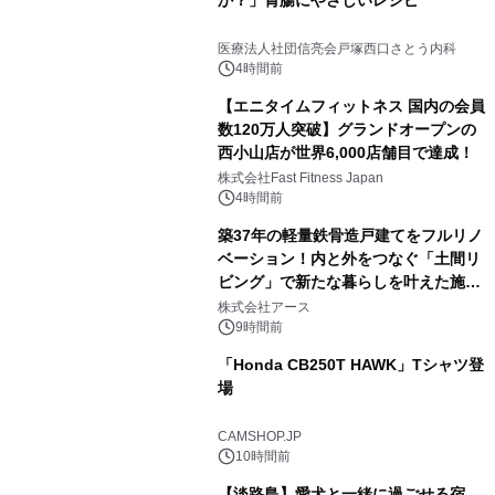
か？」胃腸にやさしいレシピ
医療法人社団信亮会戸塚西口さとう内科
4時間前
【エニタイムフィットネス 国内の会員
数120万人突破】グランドオープンの
西小山店が世界6,000店舗目で達成！
株式会社Fast Fitness Japan
4時間前
築37年の軽量鉄骨造戸建てをフルリノ
ベーション！内と外をつなぐ「土間リ
ビング」で新たな暮らしを叶えた施工
事例を株式会社アースが公開
株式会社アース
9時間前
「Honda CB250T HAWK」Tシャツ登
場
CAMSHOP.JP
10時間前
【淡路島】愛犬と一緒に過ごせる宿