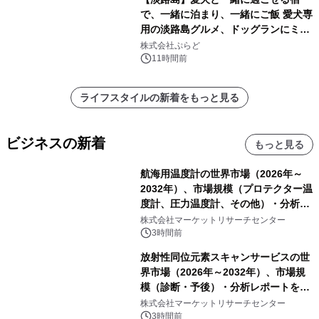
で、一緒に泊まり、一緒にご飯 愛犬専
用の淡路島グルメ、ドッグランにミニ
プール グランピングとトレーラーハウ
株式会社ぷらど
スの2施設で
11時間前
ライフスタイルの新着をもっと見る
ビジネスの新着
もっと見る
航海用温度計の世界市場（2026年～
2032年）、市場規模（プロテクター温
度計、圧力温度計、その他）・分析レ
ポートを発表
株式会社マーケットリサーチセンター
3時間前
放射性同位元素スキャンサービスの世
界市場（2026年～2032年）、市場規
模（診断・予後）・分析レポートを発
表
株式会社マーケットリサーチセンター
3時間前