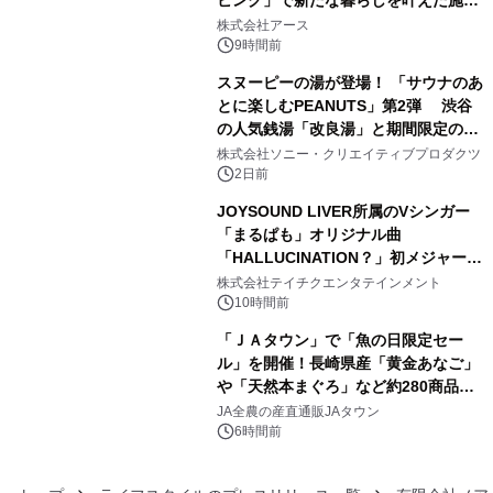
ビング」で新たな暮らしを叶えた施工
3
事例を株式会社アースが公開
株式会社アース
9時間前
スヌーピーの湯が登場！ 「サウナのあ
とに楽しむPEANUTS」第2弾 渋谷
の人気銭湯「改良湯」と期間限定のコ
4
ラボレーション サウナイキタイコラ
株式会社ソニー・クリエイティブプロダクツ
ボグッズも発売決定！
2日前
JOYSOUND LIVER所属のVシンガー
「まるぱも」オリジナル曲
「HALLUCINATION？」初メジャー配
5
信リリース決定！
株式会社テイチクエンタテインメント
10時間前
「ＪＡタウン」で「魚の日限定セー
ル」を開催！長崎県産「黄金あなご」
や「天然本まぐろ」など約280商品を
6
販売！～毎月１０日の定例企画～
JA全農の産直通販JAタウン
6時間前