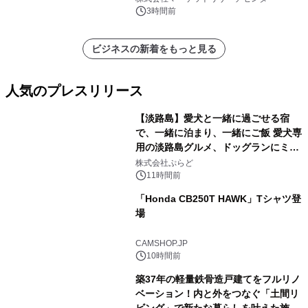
ポートを発表
3時間前
ビジネスの新着をもっと見る
人気のプレスリリース
【淡路島】愛犬と一緒に過ごせる宿
で、一緒に泊まり、一緒にご飯 愛犬専
用の淡路島グルメ、ドッグランにミニ
1
プール グランピングとトレーラーハウ
株式会社ぷらど
スの2施設で
11時間前
「Honda CB250T HAWK」Tシャツ登
場
2
CAMSHOP.JP
10時間前
築37年の軽量鉄骨造戸建てをフルリノ
ベーション！内と外をつなぐ「土間リ