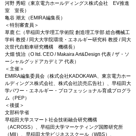
河野 秀昭（東京電力ホールディングス株式会社 EV推進
室 室長）
亀谷 潮太（EMIRA編集長）
＜特別審査員＞
草鹿 仁（早稲田大学理工学術院 創造理工学部 総合機械工
学科 教授 / 同大大学院環境・エネルギー研究科 教授 / 同大
次世代自動車研究機構 機構長）
大畑 慎治（O ltd. CEO / Makaira Art&Design 代表 / ザ・ソ
ーシャルグッドアカデミア 代表）
＜主催＞
EMIRA編集委員会（株式会社KADOKAWA、東京電力ホー
ルディングス株式会社、株式会社読売広告社）、早稲田大
学パワー・エネルギー・プロフェッショナル育成プログラ
ム（PEP）
＜後援＞
文部科学省
早稲田大学スマート社会技術融合研究機構
（ACROSS）、早稲田大学マーケティング国際研究所
（MII）、早稲田大学ビジネススクール（WBS）、