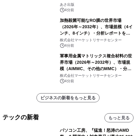
「多店舗展開」の教科書』2026年8月
あさ出版
24日（月）発売
4分前
加熱殺菌可能なRO膜の世界市場
（2026年～2032年）、市場規模（4イ
ンチ、8インチ）・分析レポートを発
表
株式会社マーケットリサーチセンター
4分前
軍事用金属マトリックス複合材料の世
界市場（2026年～2032年）、市場規
模（AlMMC、その他のMMC）・分析
レポートを発表
株式会社マーケットリサーチセンター
4分前
ビジネスの新着をもっと見る
テックの新着
もっと見る
パソコン工房、『猛進！怒涛のAMD