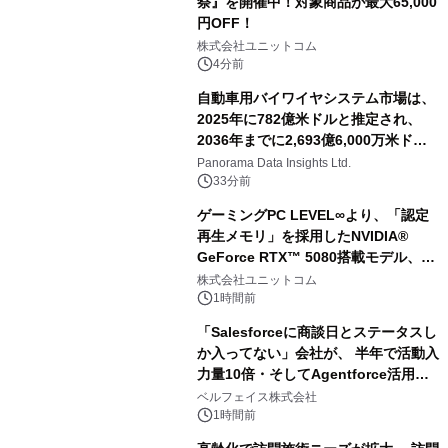
祭』を開催中！対象商品が最大65,000
円OFF！
株式会社ユニットコム
4分前
自動車用バイワイヤシステム市場は、
2025年に782億米ドルと推定され、
2036年までに2,693億6,000万米ドル
に達すると予測されており、予測期間
Panorama Data Insights Ltd.
（2026年～2036年）
33分前
ゲーミングPC LEVEL∞より、「認定
再生メモリ」を採用したNVIDIA®
GeForce RTX™ 5080搭載モデル、
NVIDIA® GeForce RTX™ 5070 Ti搭
株式会社ユニットコム
載モデルを販売開始
1時間前
「Salesforceに商談日とステータスし
か入ってない」会社が、 半年で活動入
力量10倍・そしてAgentforce活用へ
── 敷島住宅×bellSalesAI事例公開
ベルフェイス株式会社
1時間前