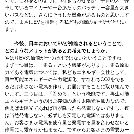
ので、これをどのようにつなぎ合わせるか、平日の大半停
車しているマイカーや一台あたりのバッテリー容量が大き
いバスなどは、さらにそうした機会があるものと思います
ので、まさにEVを推進する私どもの腕の見せ所だと思い
ます。
――今後、日本においてEVが推進されるということで、
どのようなメリットがあるとお考えでしょうか。
やはりEVの価値が一つだけではないということですね。
まず一つ目は、「走る」という機能があります。走る原動
力である電気については、私どもエネルギー会社として、
再生可能エネルギーの主力電源化、すなわちCO2をでき
るだけ出さない電気を作り、お届けすることに取り組んで
います。二つ目は、「貯める」という機能です。再生可能
エネルギーというのはご存知の通り太陽光や風力なので、
例えば太陽光であれば雨が降ったら発電しないですし、夜
は当然発電しない。必ずしも安定した電源ではありませ
ん。お客さまが電気を使う量と発電する量を合わせないと
停電にも繋がりかねません。ですからお客さまの需要カー