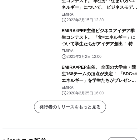
生コンテスト。 学生が「住まい方×エ
長寿命化を目指し、大量廃棄の抑制に
ネルギー」について、 ビジネスモデル
着目 「イノベーションを巻き起こして
を提案！アイデアの頂点が決定！ 最優
EMIRA
いけるように頑張っていきたい」
秀賞は早稲田大学LivLoop「生ゴミの
2022年2月15日 12:30
水切り促進アプリ」 生ゴミの水切りア
EMIRA×PEP主催ビジネスアイデア学
プリで廃棄物発電の処分事業者の負担
生コンテスト。 「食×エネルギー」に
を軽減
ついて学生たちがアイデア創出！ 特別
審査員に「出前館」前会長 コメント
EMIRA
も「新しい生活様式というのはずっと
2021年3月2日 12:00
定着していくと思う」。 最優秀賞は東
EMIRA×PEP主催。 全国の大学生・院
北大学大学院のチーム「宏塾」 食の不
生168チームの頂点が決定！ 「SDGs×
均衡をエネルギーの視点から解決する
エネルギー」を学生たちがプレゼン。
ことに着目
優勝は琉球大学の学生、喜びを語る
EMIRA
「ビックリしたというのが一番」。 地
2020年2月25日 16:00
球温暖化の抑制に役立つとされる「ブ
ルーカーボン」に着目
発行者のリリースをもっと見る