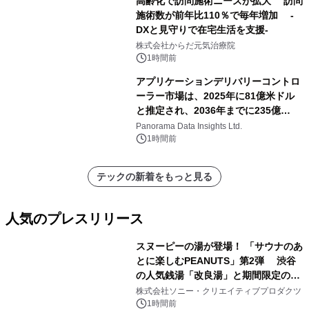
高齢化で訪問施術ニーズが拡大 訪問
施術数が前年比110％で毎年増加 -
DXと見守りで在宅生活を支援-
株式会社からだ元気治療院
1時間前
アプリケーションデリバリーコントロ
ーラー市場は、2025年に81億米ドル
と推定され、2036年までに235億
8,000万米ドルに達すると予測されて
Panorama Data Insights Ltd.
おり、予測期間（2026年～2036年）
1時間前
テックの新着をもっと見る
人気のプレスリリース
スヌーピーの湯が登場！ 「サウナのあ
とに楽しむPEANUTS」第2弾 渋谷
の人気銭湯「改良湯」と期間限定のコ
1
ラボレーション サウナイキタイコラ
株式会社ソニー・クリエイティブプロダクツ
ボグッズも発売決定！
1時間前