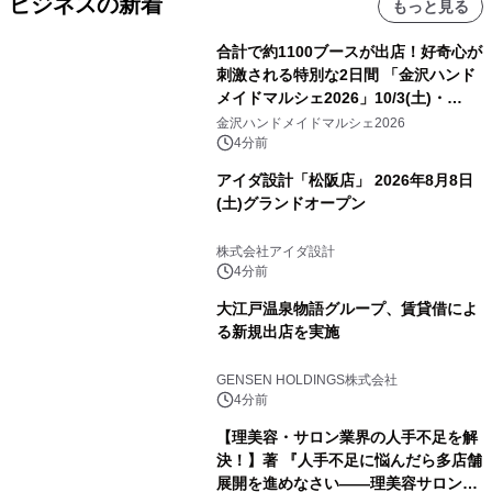
ビジネスの新着
もっと見る
合計で約1100ブースが出店！好奇心が
刺激される特別な2日間 「金沢ハンド
メイドマルシェ2026」10/3(土)・
10/4(日)開催
金沢ハンドメイドマルシェ2026
4分前
アイダ設計「松阪店」 2026年8月8日
(土)グランドオープン
株式会社アイダ設計
4分前
大江戸温泉物語グループ、賃貸借によ
る新規出店を実施
GENSEN HOLDINGS株式会社
4分前
【理美容・サロン業界の人手不足を解
決！】著 『人手不足に悩んだら多店舗
展開を進めなさい――理美容サロン