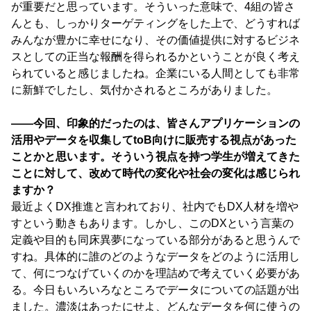
が重要だと思っています。そういった意味で、4組の皆さ
んとも、しっかりターゲティングをした上で、どうすれば
みんなが豊かに幸せになり、その価値提供に対するビジネ
スとしての正当な報酬を得られるかということが良く考え
られていると感じましたね。企業にいる人間としても非常
に新鮮でしたし、気付かされるところがありました。
――今回、印象的だったのは、皆さんアプリケーションの
活用やデータを収集してtoB向けに販売する視点があった
ことかと思います。そういう視点を持つ学生が増えてきた
ことに対して、改めて時代の変化や社会の変化は感じられ
ますか？
最近よくDX推進と言われており、社内でもDX人材を増や
すという動きもあります。しかし、このDXという言葉の
定義や目的も同床異夢になっている部分があると思うんで
すね。具体的に誰のどのようなデータをどのように活用し
て、何につなげていくのかを理詰めで考えていく必要があ
る。今日もいろいろなところでデータについての話題が出
ました。濃淡はあったにせよ、どんなデータを何に使うの