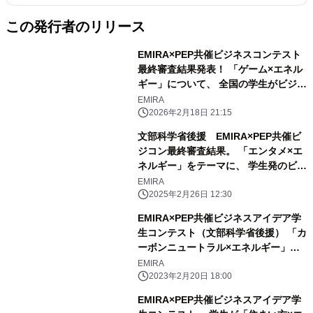
この発行者のリリース
EMIRA×PEP共催ビジネスコンテスト
最終審査結果発表！ 「ゲーム×エネル
ギー」について、 全国の学生がビジネ
スアイデアを考案！ 最優秀賞は九州大
EMIRA
学のチーム「MD」が受賞 エコバッグ
2026年2月18日 21:15
の利用を推進するアプリ
文部科学省後援 EMIRA×PEP共催ビ
『TSUKUMO』を提案
ジコン最終審査結果。 「エンタメ×エ
ネルギー」をテーマに、 学生発のビジ
ネスアイデアが集結！ 最優秀賞は「Ｇ
EMIRA
ゼミ」の『TCGで伝える下水道とエネ
2025年2月26日 12:30
ルギーの循環』に決定！ 下水道事業と
EMIRA×PEP共催ビジネスアイデア学
エネルギーづくりの仕組みをカードゲ
生コンテスト（文部科学省後援） 「カ
ーム化
ーボンニュートラル×エネルギー」に
ついて、 全国の学生がビジネスアイデ
EMIRA
アを生み出す！ 最優秀賞は
2023年2月20日 18:00
ECOCLO「アパレル業界の変革より、
EMIRA×PEP共催ビジネスアイデア学
環境にやさしい世界を目指す」 洋服の