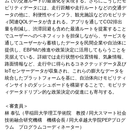
ムでの交通ルートの最適化を実現する。さらにこうしたモ
ビリティデータには、走行距離や走行ルートなどの交通デ
ータの他に、利便性やインフラ、観光施設などのモビリテ
ィ関連QOLデータが含まれる。アプリを通してCO2排出
量を削減し、渋滞回避も含めた最適ルートを提案すること
でユーザーへのベネフィットを担保しながら、サービスを
通してユーザーから蓄積したデータを民間企業や自治体に
提供し、EBPMの推進や政策決定に活用してもらうことを
見据えている。詳細では走行状態や位置情報、気象情報、
路面情報など、走行中に得られるコネクテッドデータ及び
IoTセンサーデータが収集され、これらの膨大なデータを
統合したプラットフォームを基に、自治体向けモビリティ
インサイトのダッシュボードを構築することで、モビリテ
ィデータドリブン的な政策決定の促進にも寄与する。
＜審査員＞
林 泰弘（早稲田大学理工学術院 教授 / 同大スマート社会
技術融合研究機構 機構会長 / 同大卓越大学院PEPプログ
ラム プログラムコーディネーター）