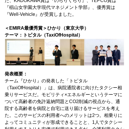
た、KADOKAWA賞は『のらりくらり』、TEPCO賞は
『椙山女学園大学現代マネジメント学部』、優秀賞は
『Well-Vehicle』が受賞しました。
＜EMIRA最優秀賞＞ひかり（東京大学）
テーマ：トピタル（TaxiOfHospital）
発表概要：
チーム『ひかり』の発表した「トピタル
（TaxiOfHospital）」は、病院通院者に向けたタクシー相
乗りサービスだ。モビリティ×エネルギーというテーマに
ついて高齢者の免許返納問題とCO2削減の視点から、通
院する高齢者を病院と自宅に送り届けるサービスを考え
た。このサービスの利用者へのメリットは2つ。相乗りに
よってコミュニティが形成できることと、1人でタクシー