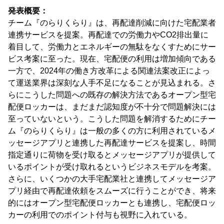
発表概要：
チーム『のらりくらり』は、再配達削減に向けた宅配業者
連携サービスを提案。再配達での労働力やCO2排出量に
着目して、労働力とエネルギーの無駄をなくすためにサー
ビス考案に至った。現在、宅配便の利用は増加傾向である
一方で、2024年の働き方改革による関連法案改正によっ
て運送業界は深刻な人手不足になることが見込まれる。さ
らにこうした問題への既存の解決方法であるオープン型宅
配便ロッカーは、まだまだ認知度が不十分で問題解決には
至っていないという。こうした問題を解消するためにチー
ム『のらりくらり』は一般の多くの方に利用されているメ
ッセージアプリと連携した再配達サービスを提案し、時間
指定通りに荷物を受け取るとメッセージアプリが提供して
いるポイントが受け取れるというビジネスモデルを考案。
さらに、いくつかの大手宅配業社と連携してメッセージア
プリ経由で再配達依頼をスムーズに行うことができ、将来
的にはオープン型宅配便ロッカーとも連携し、宅配便ロッ
カーの利用でのポイント付与も視野に入れている。