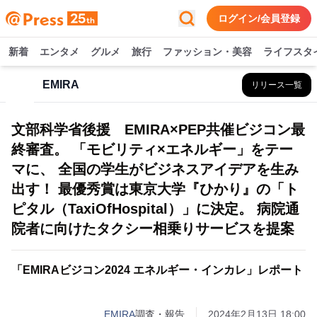
ログイン/会員登録
新着
エンタメ
グルメ
旅行
ファッション・美容
ライフスタ
EMIRA
リリース一覧
文部科学省後援 EMIRA×PEP共催ビジコン最
終審査。 「モビリティ×エネルギー」をテー
マに、 全国の学生がビジネスアイデアを生み
出す！ 最優秀賞は東京大学『ひかり』の「ト
ピタル（TaxiOfHospital）」に決定。 病院通
院者に向けたタクシー相乗りサービスを提案
「EMIRAビジコン2024 エネルギー・インカレ」レポート
EMIRA
調査・報告
2024年2月13日 18:00