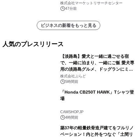
レポートを発表
株式会社マーケットリサーチセンター
47分前
ビジネスの新着をもっと見る
人気のプレスリリース
【淡路島】愛犬と一緒に過ごせる宿
で、一緒に泊まり、一緒にご飯 愛犬専
用の淡路島グルメ、ドッグランにミニ
1
プール グランピングとトレーラーハウ
株式会社ぷらど
スの2施設で
5時間前
「Honda CB250T HAWK」Tシャツ登
場
2
CAMSHOP.JP
4時間前
築37年の軽量鉄骨造戸建てをフルリノ
ベーション！内と外をつなぐ「土間リ