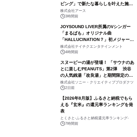
ビング」で新たな暮らしを叶えた施工
3
事例を株式会社アースが公開
株式会社アース
3時間前
JOYSOUND LIVER所属のVシンガー
「まるぱも」オリジナル曲
「HALLUCINATION？」初メジャー配
4
信リリース決定！
株式会社テイチクエンタテインメント
4時間前
スヌーピーの湯が登場！ 「サウナのあ
とに楽しむPEANUTS」第2弾 渋谷
の人気銭湯「改良湯」と期間限定のコ
5
ラボレーション サウナイキタイコラ
株式会社ソニー・クリエイティブプロダクツ
ボグッズも発売決定！
2日前
【2026年8月版】ふるさと納税でもら
える『玄米』の還元率ランキングを発
表
6
とくさと-ふるさと納税還元率ランキング-
7時間前