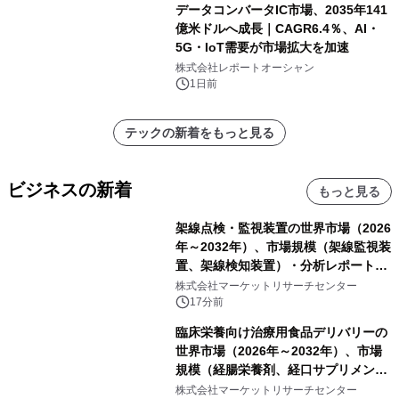
データコンバータIC市場、2035年141
億米ドルへ成長｜CAGR6.4％、AI・
5G・IoT需要が市場拡大を加速
株式会社レポートオーシャン
1日前
テックの新着をもっと見る
ビジネスの新着
もっと見る
架線点検・監視装置の世界市場（2026
年～2032年）、市場規模（架線監視装
置、架線検知装置）・分析レポートを
発表
株式会社マーケットリサーチセンター
17分前
臨床栄養向け治療用食品デリバリーの
世界市場（2026年～2032年）、市場
規模（経腸栄養剤、経口サプリメン
ト）・分析レポートを発表
株式会社マーケットリサーチセンター