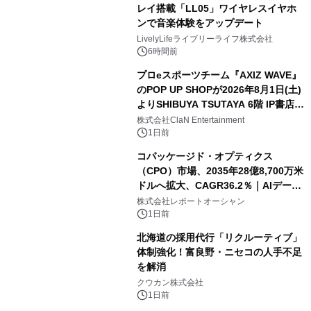
レイ搭載「LL05」ワイヤレスイヤホ
ンで音楽体験をアップデート
LivelyLifeライブリーライフ株式会社
6時間前
プロeスポーツチーム『AXIZ WAVE』
のPOP UP SHOPが2026年8月1日(土)
よりSHIBUYA TSUTAYA 6階 IP書店で
開催決定！！
株式会社ClaN Entertainment
1日前
コパッケージド・オプティクス
（CPO）市場、2035年28億8,700万米
ドルへ拡大、CAGR36.2％｜AIデータ
センター・高速光通信需要が成長を加
株式会社レポートオーシャン
速
1日前
北海道の採用代行「リクルーティブ」
体制強化！富良野・ニセコの人手不足
を解消
クウカン株式会社
1日前