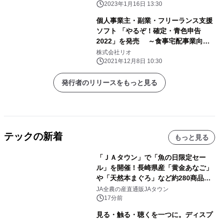
2023年1月16日 13:30
個人事業主・副業・フリーランス支援
ソフト 「やるぞ！確定・青色申告
2022」を発売 ～食事宅配事業向け
のコーナーを新たに追加～
株式会社リオ
2021年12月8日 10:30
発行者のリリースをもっと見る
テックの新着
もっと見る
「ＪＡタウン」で「魚の日限定セー
ル」を開催！長崎県産「黄金あなご」
や「天然本まぐろ」など約280商品を
販売！～毎月１０日の定例企画～
JA全農の産直通販JAタウン
17分前
見る・触る・聴くを一つに。ディスプ