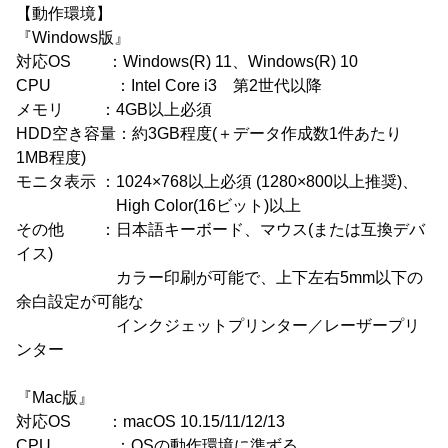
【動作環境】
『Windows版』
対応OS ：Windows(R) 11、Windows(R) 10
CPU ：Intel Core i3 第2世代以降
メモリ ：4GB以上必須
HDD空き容量：約3GB程度(＋データ作成数1件あたり
1MB程度)
モニタ表示 ：1024×768以上必須 (1280×800以上推奨)、
High Color(16ビット)以上
その他 ：日本語キーボード、マウス(または互換デバ
イス)
カラー印刷が可能で、上下左右5mm以下の
余白設定が可能な
インクジェットプリンター／レーザープリ
ンター
『Mac版』
対応OS ：macOS 10.15/11/12/13
CPU ：OSの動作環境に準ずる