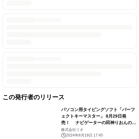
この発行者のリリース
パソコン用タイピングソフト「パーフ
ェクトキーマスター」 8月29日発
売！ ナビゲーターの田神りおんのボ
イスに声優M・A・Oを起用！
株式会社リオ
2024年8月19日 17:45