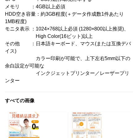
メモリ ：4GB以上必須
HDD空き容量：約3GB程度(＋データ作成数1件あたり
1MB程度)
モニタ表示 ：1024×768以上必須 (1280×800以上推奨)、
High Color(16ビット)以上
その他 ：日本語キーボード、マウス(または互換デバ
イス)
カラー印刷が可能で、上下左右5mm以下の
余白設定が可能な
インクジェットプリンター／レーザープリ
ンター
すべての画像