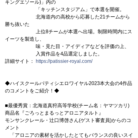
キングエソール)」内の
「キッチンスタジアム」で本選を開催。
北海道内の高校から応募した21チームから
勝ち抜いた
上位8チームが本選へ出場。制限時間内にス
イーツを製造し、
味・見た目・アイディアなどを評価の上、
入賞作品を4品選定しました。
詳細サイト：
https://patissier-royal.com/
◆ハイスクールパティシエロワイヤル2023本大会の4作品
のコメントをご紹介！◆
■最優秀賞：北海道真狩高等学校(チーム名：ヤマツカリ)
商品名『ごろっとまるっとアロニアタルト』
モンサンクレール・辻口博啓さん(ゲスト審査員)からのコ
メント
「アロニアの素材を活かしたとてもバランスの良いスイ