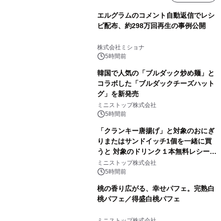
エルグラムのコメント自動返信でレシ
ピ配布、約298万回再生の事例公開
株式会社ミショナ
5時間前
韓国で人気の「ブルダック炒め麺」と
コラボした「ブルダックチーズハット
グ」を新発売
ミニストップ株式会社
5時間前
「クランキー唐揚げ」と対象のおにぎ
りまたはサンドイッチ1個を一緒に買
うと 対象のドリンク１本無料レシート
クーポンもらえる！※1
ミニストップ株式会社
5時間前
桃の香り広がる、幸せパフェ。完熟白
桃パフェ／得盛白桃パフェ
ミニストップ株式会社