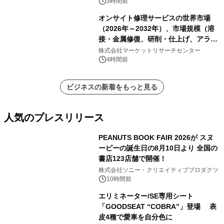
3時間前
オンサイト修理サービスの世界市場
（2026年～2032年）、市場規模（溶
接・金属修復、研削・仕上げ、アライ
メント、その他）・分析レポートを発
株式会社マーケットリサーチセンター
表
4時間前
ビジネスの新着をもっと見る
人気のプレスリリース
PEANUTS BOOK FAIR 2026が スヌ
ーピーの誕生日の8月10日より 全国の
書店123店舗で開催！
1
株式会社ソニー・クリエイティブプロダクツ
10時間前
エリミネーター/SE専用シート
「GOODSEAT “COBRA”」登場 表
皮4種で愛車を自分色に
2