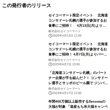
この発行者のリリース
セイコーマート限定イベント 北海道
コンサドーレ札幌の選手が参加するお
食事にご招待！ 4月13日(月)よりパ
ートナー企業によるキャンペーンを開
株式会社セイコーマート
始
2026年4月13日 11:00
セイコーマート限定イベント 北海道
コンサドーレ札幌の選手が参加するお
食事にご招待！ 4月7日(月)よりパート
ナー企業によるキャンペーンを開始
株式会社セイコーマート
2025年4月7日 13:00
「北海道コンサドーレ札幌」のパート
ナー企業が手を組んだ？！ コンサドー
レ選手とサッポロビール園で ジンパ
(ジンギスカンパーティ)&サッポロク
株式会社セイコーマート
ラシックで乾杯できる イベントキャン
2024年4月17日 13:00
ペーン実施中
年間400万個以上販売するSecomaの
大福が対象 「道産もち米大福キャンペ