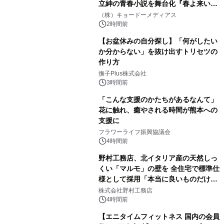
立紳の青春小説を舞台化『春よ来い、
マジで来い』キービジュアル解禁！
（株）キョードーメディアス
2時間前
【お盆休みの自分探し】「何がしたい
か分からない」を抜け出すトリセツの
作り方
撫子Plus株式会社
3時間前
「こんな支援のかたちがあるなんて」
花に触れ、癒やされる時間が熊本への
支援に
フラワーライフ振興協議会
4時間前
野村工務店、北イタリア産の天然しっ
くい「マルモ」の壁を 全住宅で標準仕
様として採用「本当に良いものだけに
こだわる」
株式会社野村工務店
4時間前
【エニタイムフィットネス 国内の会員