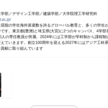
】
工学部／デザイン工学部／建築学部／大学院理工学研究科
.ac.jp/
本屈指の学生海外派遣数を誇るグローバル教育と、多くの学生
です。東京都(豊洲)と埼玉県(大宮)に2つのキャンパス、4学部
約300人の専任教員が所属。2024年には工学部が学科制から課程
えていきます。創立100周年を迎える2027年にはアジア工科
会貢献に取り組んでいます