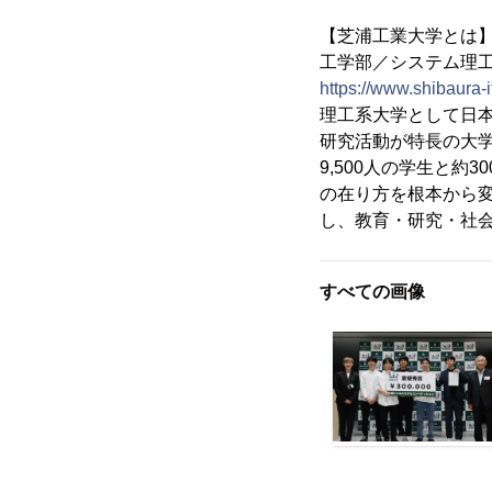
【芝浦工業大学とは
工学部／システム理
https://www.shibaura-it
理工系大学として日
研究活動が特長の大学
9,500人の学生と
の在り方を根本から変
し、教育・研究・社
すべての画像