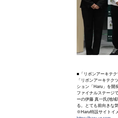
■「リボンアーキテク
「リボンアーキテク
ション「Haru」を
ファイナルステージ
ーの伊藤 真一氏(地
る。とても前向きな
※Haru特設サイト