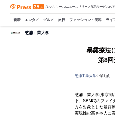
プレスリリース/ニュースリリース配信サービスの
新着
エンタメ
グルメ
旅行
ファッション・美容
ライ
芝浦工業大学
暴露療法
第8
芝浦工業大学
企業動向
芝浦工業大学(東京都
下、SBMC)のファ
方を対象とした暴露
実現性の高さや人に