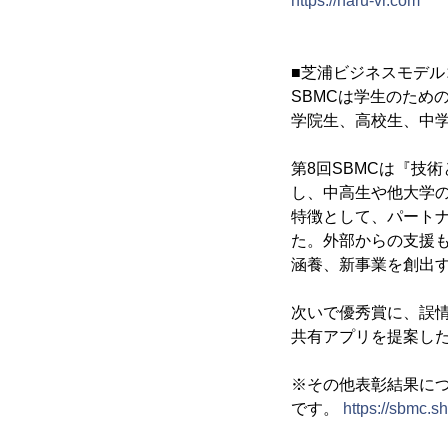
https://haru-vr.com
■芝浦ビジネスモデルコ
SBMCは学生のため
学院生、高校生、中学
第8回SBMCは『技
し、中高生や他大学の
特徴として、パートナ
た。外部からの支援
涵養、新事業を創出
次いで優秀賞に、誤情報
共有アプリを提案し
※その他表彰結果につ
です。
https://sbmc.sh