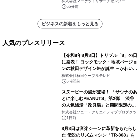
ポートを発表
株式会社マーケットリサーチセンター
55分前
ビジネスの新着をもっと見る
人気のプレスリリース
【令和8年8月8日】トリプル「8」の日
に発表！ ヨックモック・地域バージョ
ンの秋田デザイン缶が誕生 ～かわいい
1
秋田犬の子犬と秋田の四季と名所を巡
株式会社秋田ケーブルテレビ
るパッケージ～ 9月1日(火)秋田県内で
5時間前
販売開始
スヌーピーの湯が登場！ 「サウナのあ
とに楽しむPEANUTS」第2弾 渋谷
の人気銭湯「改良湯」と期間限定のコ
2
ラボレーション サウナイキタイコラ
株式会社ソニー・クリエイティブプロダクツ
ボグッズも発売決定！
1日前
8月8日は音楽シーンに革新をもたらし
た 伝説のリズムマシン「TR-808」を