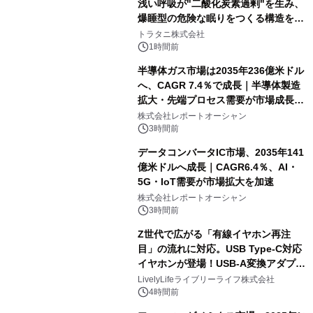
浅い呼吸が"二酸化炭素過剰"を生み、
爆睡型の危険な眠りをつくる構造を解
説
トラタニ株式会社
1時間前
半導体ガス市場は2035年236億米ドル
へ、CAGR 7.4％で成長｜半導体製造
拡大・先端プロセス需要が市場成長を
加速
株式会社レポートオーシャン
3時間前
データコンバータIC市場、2035年141
億米ドルへ成長｜CAGR6.4％、AI・
5G・IoT需要が市場拡大を加速
株式会社レポートオーシャン
3時間前
Z世代で広がる「有線イヤホン再注
目」の流れに対応。USB Type-C対応
イヤホンが登場！USB-A変換アダプタ
ー付きでスマホからパソコンまで幅広
LivelyLifeライブリーライフ株式会社
く活用可能
4時間前