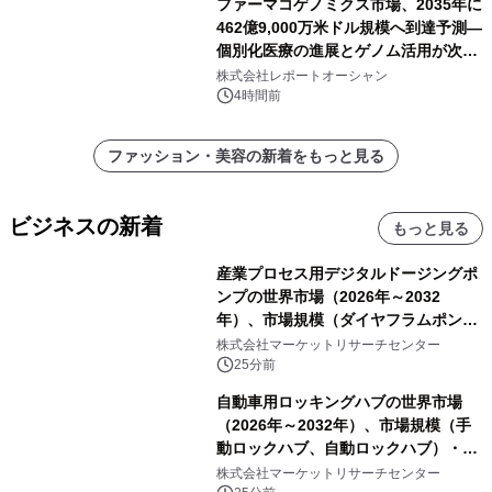
ファーマコゲノミクス市場、2035年に
462億9,000万米ドル規模へ到達予測―
個別化医療の進展とゲノム活用が次世
代ヘルスケア投資を加速
株式会社レポートオーシャン
4時間前
ファッション・美容の新着をもっと見る
ビジネスの新着
もっと見る
産業プロセス用デジタルドージングポ
ンプの世界市場（2026年～2032
年）、市場規模（ダイヤフラムポン
プ、ペリスタルティックポンプ、その
株式会社マーケットリサーチセンター
他）・分析レポートを発表
25分前
自動車用ロッキングハブの世界市場
（2026年～2032年）、市場規模（手
動ロックハブ、自動ロックハブ）・分
析レポートを発表
株式会社マーケットリサーチセンター