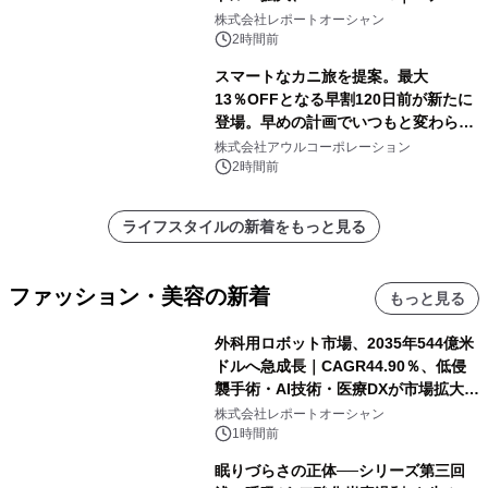
センター・高速光通信需要が成長を加
株式会社レポートオーシャン
速
2時間前
スマートなカニ旅を提案。最大
13％OFFとなる早割120日前が新たに
登場。早めの計画でいつもと変わらぬ
大人の冬旅を。ー夕日ヶ浦温泉「佳松
株式会社アウルコーポレーション
苑 別邸ふうか」ー
2時間前
ライフスタイルの新着をもっと見る
ファッション・美容の新着
もっと見る
外科用ロボット市場、2035年544億米
ドルへ急成長｜CAGR44.90％、低侵
襲手術・AI技術・医療DXが市場拡大を
牽引
株式会社レポートオーシャン
1時間前
眠りづらさの正体──シリーズ第三回