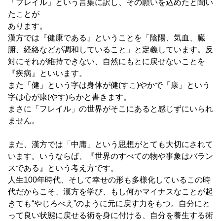
「フレイル」という言葉に訳し、その願いを込めたと聞い
たことが
あります。
漢方では『健康である』ということを「陰陽、気血、臓
腑、経絡などが調和していること」と定義しています。反
対にそれが維持できない、自然にもとに戻せないことを
『疾病』といいます。
また「健」という字は身体が健(すこ)やかで「康」という
字は心が康(やす)らかと書きます。
まさに「フレイル」の世界がそこにあると感じずにいられ
ません。
また、漢方では「中庸」という思想がとても大切にされて
います。いうならば、『世界のすべての物や事象はバラン
スである』という考え方です。
人生100年時代、そして幸せの形も多様化しているこの時
代だからこそ、漢方を学び、もし何かマイナスなことが起
きても“やじろべえ”のように元に戻す力をもつ。自分にと
って良い状態に戻せる術を身に付ける、自分を養生する術