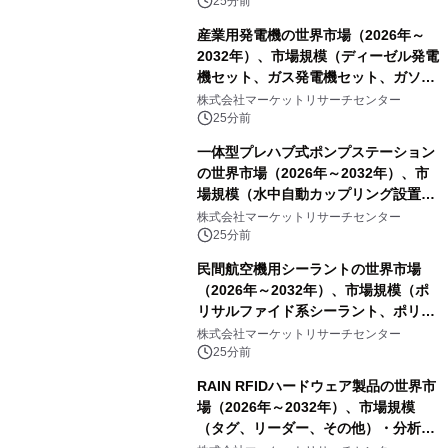
25分前
産業用発電機の世界市場（2026年～
2032年）、市場規模（ディーゼル発電
機セット、ガス発電機セット、ガソリ
ン発電機セット、風力タービン、太陽
株式会社マーケットリサーチセンター
光発電機セット、その他）・分析レポ
25分前
ートを発表
一体型プレハブ式ポンプステーション
の世界市場（2026年～2032年）、市
場規模（水中自動カップリング設置、
陸上設置）・分析レポートを発表
株式会社マーケットリサーチセンター
25分前
民間航空機用シーラントの世界市場
（2026年～2032年）、市場規模（ポ
リサルファイド系シーラント、ポリチ
オエーテル系シーラント、シリコーン
株式会社マーケットリサーチセンター
系シーラント、その他）・分析レポー
25分前
トを発表
RAIN RFIDハードウェア製品の世界市
場（2026年～2032年）、市場規模
（タグ、リーダー、その他）・分析レ