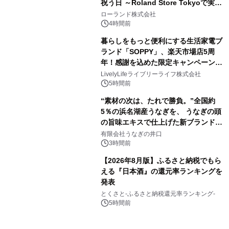
祝う日 ～Roland Store Tokyoで実機
3
を展示しての 記念キャンペーンを開
ローランド株式会社
催 英国ラジオ「NTS」の 特別プログ
4時間前
ラムや、「TR-808」を愛する伝説的
暮らしをもっと便利にする生活家電ブ
アーティストを フィーチャーしたアニ
ランド「SOPPY」、楽天市場店5周
メーションを公開～
年！感謝を込めた限定キャンペーンを
4
8月10日より開催
LivelyLifeライブリーライフ株式会社
5時間前
“素材の次は、たれで勝負。”全国約
5％の浜名湖産うなぎを、 うなぎの頭
の旨味エキスで仕上げた新ブランド
5
「井口の誉」誕生
有限会社うなぎの井口
3時間前
【2026年8月版】ふるさと納税でもら
える『日本酒』の還元率ランキングを
発表
6
とくさと-ふるさと納税還元率ランキング-
5時間前