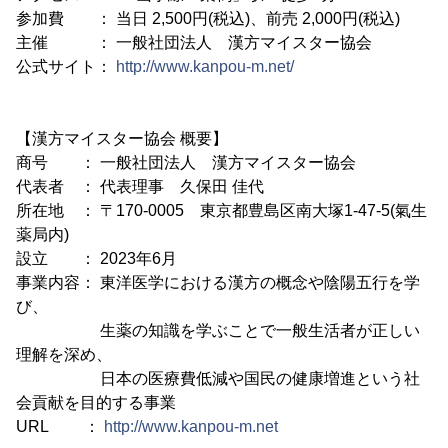
参加費 ： 当日 2,500円(税込)、前売 2,000円(税込)
主催 ： 一般社団法人 漢方マイスター協会
公式サイト：
http://www.kanpou-m.net/
【漢方マイスター協会 概要】
商号 ： 一般社団法人 漢方マイスター協会
代表者 ： 代表理事 久保田 佳代
所在地 ： 〒170-0005 東京都豊島区南大塚1-47-5(氣生
薬局内)
設立 ： 2023年6月
事業内容： 東洋医学における漢方の概念や陰陽五行を学
び、
生薬の知識を学ぶことで一般生活者が正しい
理解を深め、
日本の医療費低減や国民の健康増進という社
会貢献を目的する事業
URL ：
http://www.kanpou-m.net