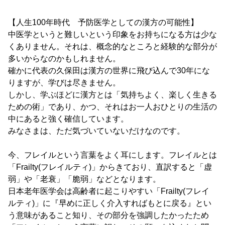
【人生100年時代 予防医学としての漢方の可能性】
中医学というと難しいという印象をお持ちになる方は少な
くありません。それは、概念的なところと経験的な部分が
多いからなのかもしれません。
確かに代表の久保田は漢方の世界に飛び込んで30年にな
りますが、学びは尽きません。
しかし、学ぶほどに漢方とは「気持ちよく、楽しく生きる
ための術」であり、かつ、それはお一人おひとりの生活の
中にあると強く確信しています。
みなさまは、ただ気づいていないだけなのです。
今、フレイルという言葉をよく耳にします。フレイルとは
「Frailty(フレイルティ)」からきており、直訳すると「虚
弱」や「老衰」「脆弱」などとなります。
日本老年医学会は高齢者に起こりやすい「Frailty(フレイ
ルティ)」に『早めに正しく介入すればもとに戻る』とい
う意味があること知り、その部分を強調したかったため