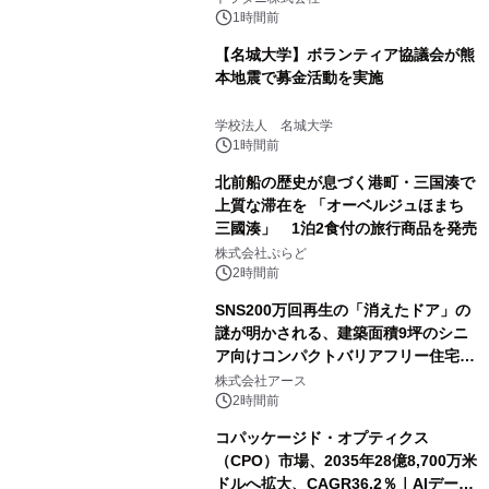
1時間前
【名城大学】ボランティア協議会が熊
本地震で募金活動を実施
学校法人 名城大学
1時間前
北前船の歴史が息づく港町・三国湊で
上質な滞在を 「オーベルジュほまち
三國湊」 1泊2食付の旅行商品を発売
株式会社ぷらど
2時間前
SNS200万回再生の「消えたドア」の
謎が明かされる、建築面積9坪のシニ
ア向けコンパクトバリアフリー住宅が
誕生
株式会社アース
2時間前
コパッケージド・オプティクス
（CPO）市場、2035年28億8,700万米
ドルへ拡大、CAGR36.2％｜AIデータ