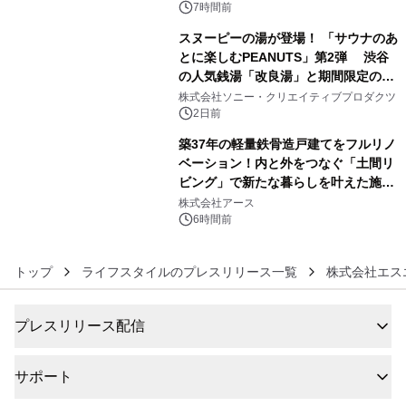
7時間前
スヌーピーの湯が登場！ 「サウナのあ
とに楽しむPEANUTS」第2弾 渋谷
の人気銭湯「改良湯」と期間限定のコ
5
ラボレーション サウナイキタイコラ
株式会社ソニー・クリエイティブプロダクツ
ボグッズも発売決定！
2日前
築37年の軽量鉄骨造戸建てをフルリノ
ベーション！内と外をつなぐ「土間リ
ビング」で新たな暮らしを叶えた施工
6
事例を株式会社アースが公開
株式会社アース
6時間前
トップ
ライフスタイルのプレスリリース一覧
株式会社エス
プレスリリース配信
サポート