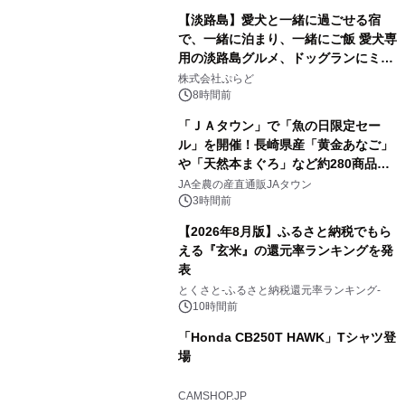
【淡路島】愛犬と一緒に過ごせる宿
で、一緒に泊まり、一緒にご飯 愛犬専
用の淡路島グルメ、ドッグランにミニ
1
プール グランピングとトレーラーハウ
株式会社ぷらど
スの2施設で
8時間前
「ＪＡタウン」で「魚の日限定セー
ル」を開催！長崎県産「黄金あなご」
や「天然本まぐろ」など約280商品を
2
販売！～毎月１０日の定例企画～
JA全農の産直通販JAタウン
3時間前
【2026年8月版】ふるさと納税でもら
える『玄米』の還元率ランキングを発
表
3
とくさと-ふるさと納税還元率ランキング-
10時間前
「Honda CB250T HAWK」Tシャツ登
場
4
CAMSHOP.JP