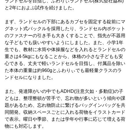
ランドセルを目指し、ふわりぃランドセル(株式会社協和)
と2年におよぶ試作を続けました。
まず、ランドセルの下部にあるカブセを固定する錠前にマ
グネット式バックルを採用したり、ランドセル内ポケット
のファスナーの引き手も大きくすることで、指先が不器用
な子どもでも扱いやすいようにしました。また、小学1年
生でも、教材に水筒や体操服などを入れるとランドセルの
重さは4-5kgにもなることから、体格の小さな子どもも安
心できる、丈夫で軽いランドセルを目指し、付属品を除い
た本体の重量は約960gとふわりぃでも最軽量クラスのラ
ンドセルになりました。
また、発達障がいの中でもADHD(注意欠如・多動症)の子
どもは、整理整頓が苦手で、忘れ物が多いという傾向や課
題があるため、忘れ物防止に繋げるバッグインバッグを共
同開発。収納スペースごとに入れる荷物をイラストカード
で表示。曜日や季節、または学年や行事に応じて増える荷
物にも対応します。