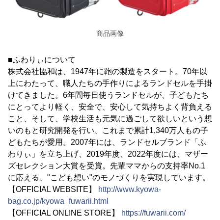
商品画像
■ふわりぃについて
株式会社協和は、1947年に鞄の製造をスタート。70年以
上にわたって、職人たちの手作りによるランドセルを手掛
けてきました。6年間毎日使うランドセルが、子どもたち
にとってより軽く、安全で、安心して気持ちよく背負える
こと、そして、学校生活も元気に過ごして欲しいという想
いのもと研究開発を行い、これまで累計1,340万人もの子
どもたちが愛用。2007年には、ランドセルブランド「ふ
わりぃ」を立ち上げ、2019年度、2022年度には、マザー
ズセレクション大賞を受賞。先輩ママからの支持率No.1
に応える、"こども想い"のモノづくりを実現しています。
【OFFICIAL WEBSITE】
http://www.kyowa-
bag.co.jp/kyowa_fuwarii.html
【OFFICIAL ONLINE STORE】
https://fuwarii.com/