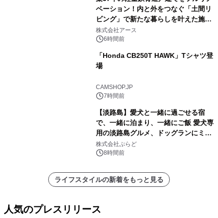
ベーション！内と外をつなぐ「土間リ
ビング」で新たな暮らしを叶えた施工
事例を株式会社アースが公開
株式会社アース
6時間前
「Honda CB250T HAWK」Tシャツ登
場
CAMSHOP.JP
7時間前
【淡路島】愛犬と一緒に過ごせる宿
で、一緒に泊まり、一緒にご飯 愛犬専
用の淡路島グルメ、ドッグランにミニ
プール グランピングとトレーラーハウ
株式会社ぷらど
スの2施設で
8時間前
ライフスタイルの新着をもっと見る
人気のプレスリリース