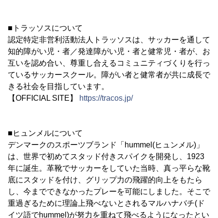
■トラッソスについて
認定特定非営利活動法人トラッソスは、サッカーを通して
知的障がい児・者／発達障がい児・者と健常児・者が、お
互いを認め合い、尊重し合えるコミュニティづくりを行っ
ているサッカースクール。障がい者と健常者が共に成長で
きる社会を目指しています。
【OFFICIAL SITE】
https://tracos.jp/
■ヒュンメルについて
デンマークのスポーツブランド「hummel(ヒュンメル)」
は、世界で初めてスタッド付きスパイクを開発し、1923
年に誕生。革靴でサッカーをしていた当時、真っ平らな靴
底にスタッドを付け、グリップ力の飛躍的向上をもたら
し、今までできなかったプレーを可能にしました。そこで
重過ぎるために理論上飛べないとされるマルハナバチ(ド
イツ語でhummel)が努力を重ねて飛べるようになったとい