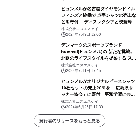
ヒュンメルが名古屋ダイヤモンドドル
フィンズと協働で 点字シャツの売上な
どを寄付 ディスレクシアと視覚障が
い者の支援に活用
株式会社エスエスケイ
2024年7月9日 12:00
デンマークのスポーツブランド
hummel(ヒュンメル)の 新たな挑戦。
北欧のライフスタイルを提案する スポ
ーツライフスタイルブランドへ。
株式会社エスエスケイ
2024年7月1日 17:45
ヒュンメルがオリジナルピースシャツ
10枚セットの売上20％を 「広島県サ
ッカー協会」に寄付 平和学習に共同
参加を呼びかけ
株式会社エスエスケイ
2024年6月25日 17:30
発行者のリリースをもっと見る