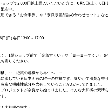
階ショップで2,000円以上購入いただいた方に、8月5日(土)、6日
を配布中。
使用できる「お食事券」や「奈良県産品詰め合わせセット」な
(日) 各日13:00～17:00
べく、1階ショップ前で「金魚すくい」や「ヨーヨーすくい」を
立ち寄りください。
和橘」～ 絶滅の危機から再生へ ～
機に瀕している日本固有の唯一の柑橘です。爽やかで清楚な香
も豊富な機能性成分を含有していることがわかってきました。
るプロジェクトが奈良から始まりました。そんな大和橘の素晴
です。
賛！大和橘の魅力」