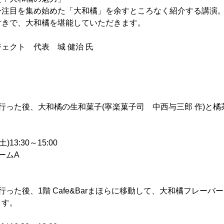
今注目を集め始めた「大和橘」を余すところなく紹介する講演
付きで、大和橘を堪能していただきます。
ェクト 代表 城 健治 氏
行った後、大和橘の生和菓子(寧楽菓子司 中西与三郎 作)と
13:30～15:00
ームA
った後、1階 Cafe&Barまほらに移動して、大和橘フレーバー
ます。