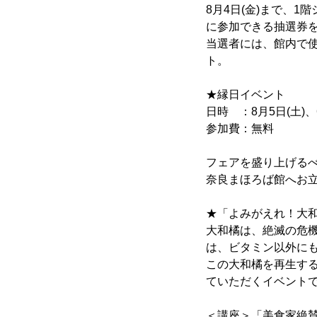
8月4日(金)まで、1
に参加できる抽選券
当選者には、館内で
ト。
★縁日イベント
日時 ：8月5日(土)、6日
参加費：無料
フェアを盛り上げる
奈良まほろば館へお
★「よみがえれ！大
大和橘は、絶滅の危
は、ビタミン以外に
この大和橘を再生す
ていただくイベント
＜講座＞「美食家絶