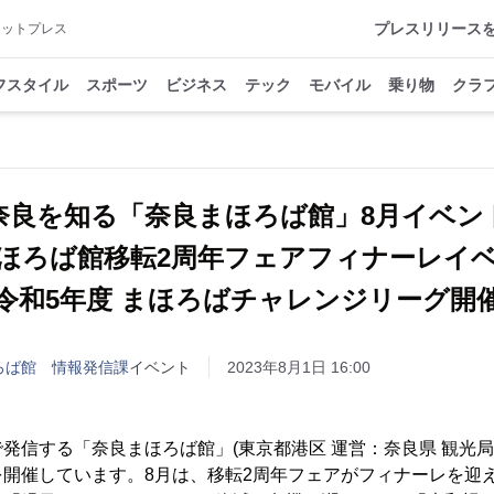
プレスリリース
アットプレス
フスタイル
スポーツ
ビジネス
テック
モバイル
乗り物
クラ
奈良を知る「奈良まほろば館」8月イベ
ほろば館移転2周年フェアフィナーレ
令和5年度 まほろばチャレンジリーグ開
ろば館 情報発信課
イベント
2023年8月1日 16:00
発信する「奈良まほろば館」(東京都港区 運営：奈良県 観光局
開催しています。8月は、移転2周年フェアがフィナーレを迎え