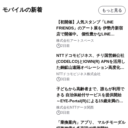
モバイルの新着
もっと見る
【初開催】人気スタンプ「LINE
FRIENDS」のアート展を 伊勢丹新宿
店で開催中。 個性豊かなLINE
FRIENDSの仲間たちが インテリアア
株式会社アートスペース
ートとして新たな魅力を発信。
2日前
NTTドコモビジネス、チリ国営銅公社
(CODELCO)とIOWN(R) APNを活用し
た銅鉱山遠隔オペレーション高度化に
向けた調査・実証を開始
NTTドコモビジネス株式会社
3日前
子どもから高齢者まで、誰もが利用で
きる 自治体給付サービスを提供開始
～EYE-Portal(R)による15歳未満の本
人認証と デジタルデバイド対策で実現
株式会社NTTデータ関西
～
3日前
「乗換案内」アプリ、 マルチモーダル