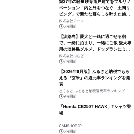
築37年の軽量鉄骨造戸建てをフルリノ
ベーション！内と外をつなぐ「土間リ
ビング」で新たな暮らしを叶えた施工
1
事例を株式会社アースが公開
株式会社アース
5時間前
【淡路島】愛犬と一緒に過ごせる宿
で、一緒に泊まり、一緒にご飯 愛犬専
用の淡路島グルメ、ドッグランにミニ
2
プール グランピングとトレーラーハウ
株式会社ぷらど
スの2施設で
7時間前
【2026年8月版】ふるさと納税でもら
える『玄米』の還元率ランキングを発
表
3
とくさと-ふるさと納税還元率ランキング-
9時間前
「Honda CB250T HAWK」Tシャツ登
場
4
CAMSHOP.JP
6時間前