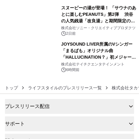
スヌーピーの湯が登場！ 「サウナのあ
とに楽しむPEANUTS」第2弾 渋谷
の人気銭湯「改良湯」と期間限定のコ
5
ラボレーション サウナイキタイコラ
株式会社ソニー・クリエイティブプロダクツ
ボグッズも発売決定！
2日前
JOYSOUND LIVER所属のVシンガー
「まるぱも」オリジナル曲
「HALLUCINATION？」初メジャー配
6
信リリース決定！
株式会社テイチクエンタテインメント
6時間前
トップ
ライフスタイルのプレスリリース一覧
株式会社タカ
プレスリリース配信
サポート