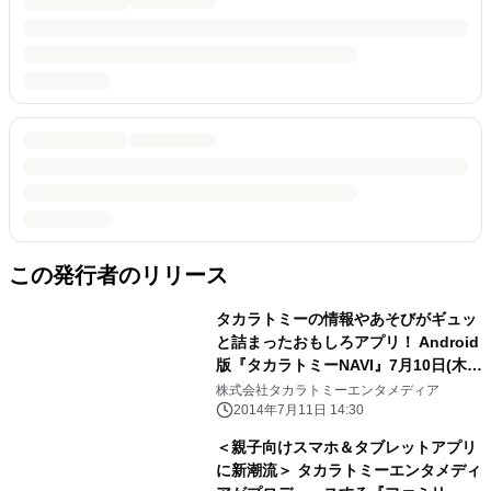
この発行者のリリース
タカラトミーの情報やあそびがギュッ
と詰まったおもしろアプリ！ Android
版『タカラトミーNAVI』7月10日(木)
より配信開始
株式会社タカラトミーエンタメディア
2014年7月11日 14:30
＜親子向けスマホ＆タブレットアプリ
に新潮流＞ タカラトミーエンタメディ