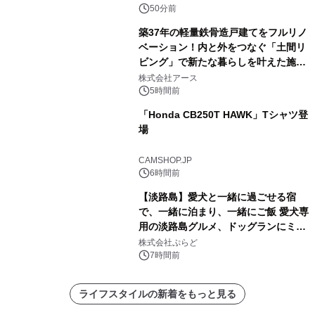
50分前
築37年の軽量鉄骨造戸建てをフルリノ
ベーション！内と外をつなぐ「土間リ
ビング」で新たな暮らしを叶えた施工
事例を株式会社アースが公開
株式会社アース
5時間前
「Honda CB250T HAWK」Tシャツ登
場
CAMSHOP.JP
6時間前
【淡路島】愛犬と一緒に過ごせる宿
で、一緒に泊まり、一緒にご飯 愛犬専
用の淡路島グルメ、ドッグランにミニ
プール グランピングとトレーラーハウ
株式会社ぷらど
スの2施設で
7時間前
ライフスタイルの新着をもっと見る