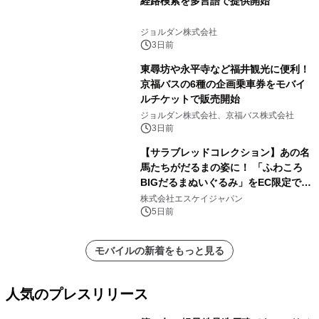
経路検索を多言語で提供開始
ジョルダン株式会社
3日前
東尋坊や永平寺など福井観光に便利！
京福バスの6種の企画乗車券をモバイ
ルチケットで販売開始
ジョルダン株式会社、京福バス株式会社
3日前
【サラブレッドコレクション】あの名
馬たちがだるまの姿に！ 「ふわころ
BIGだるまぬいぐるみ」をEC限定で受
注販売開始
株式会社エスケイジャパン
5日前
モバイルの新着をもっと見る
人気のプレスリリース