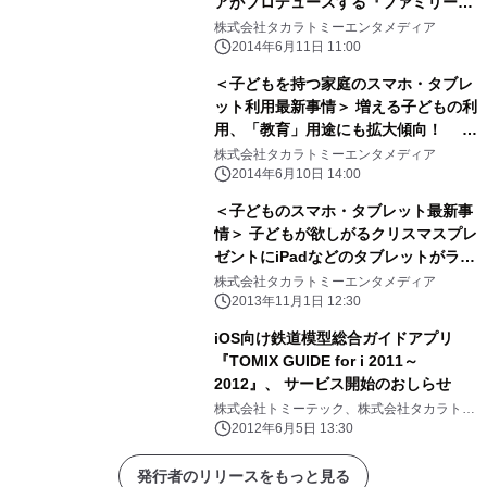
アがプロデュースする『ファミリーア
ップス』が TOKYO FMとキッズ向け
株式会社タカラトミーエンタメディア
サービスで共同展開
2014年6月11日 11:00
＜子どもを持つ家庭のスマホ・タブレ
ット利用最新事情＞ 増える子どもの利
用、「教育」用途にも拡大傾向！ ～
ママも教育系サービスには有料課金も
株式会社タカラトミーエンタメディア
前向き LINEからのアプリDLが台頭
2014年6月10日 14:00
～
＜子どものスマホ・タブレット最新事
情＞ 子どもが欲しがるクリスマスプレ
ゼントにiPadなどのタブレットがラン
クイン
株式会社タカラトミーエンタメディア
2013年11月1日 12:30
iOS向け鉄道模型総合ガイドアプリ
『TOMIX GUIDE for i 2011～
2012』、 サービス開始のおしらせ
株式会社トミーテック、株式会社タカラトミ
ーエンタメディア
2012年6月5日 13:30
発行者のリリースをもっと見る