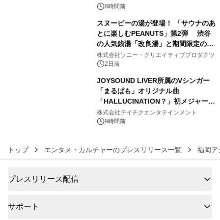
8時間前
スヌーピーの湯が登場！ 「サウナのあ
とに楽しむPEANUTS」第2弾 渋谷
の人気銭湯「改良湯」と期間限定のコ
5
ラボレーション サウナイキタイコラ
株式会社ソニー・クリエイティブプロダクツ
ボグッズも発売決定！
2日前
JOYSOUND LIVER所属のVシンガー
「まるぱも」オリジナル曲
「HALLUCINATION？」初メジャー配
6
信リリース決定！
株式会社テイチクエンタテインメント
9時間前
トップ
エンタメ・カルチャーのプレスリリース一覧
福岡ア
プレスリリース配信
サポート