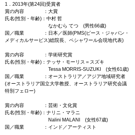
1．2013年(第24回)受賞者
賞の内容 ：大賞
氏名(性別・年齢)：中村 哲
なかむら てつ (男性66歳)
国／職業 ：日本／医師(PMS(ピース・ジャパン・
メディカルサービス)総院長、ペシャワール会現地代表)
賞の内容 ：学術研究賞
氏名(性別・年齢)：テッサ・モーリス＝スズキ
Tessa MORRIS-SUZUKI (女性61歳)
国／職業 ：オーストラリア／アジア地域研究者
(オーストラリア国立大学教授、オーストラリア研究会議
特別フェロー)
賞の内容 ：芸術・文化賞
氏名(性別・年齢)：ナリニ・マラニ
Nalini MALANI (女性67歳)
国／職業 ：インド／アーティスト