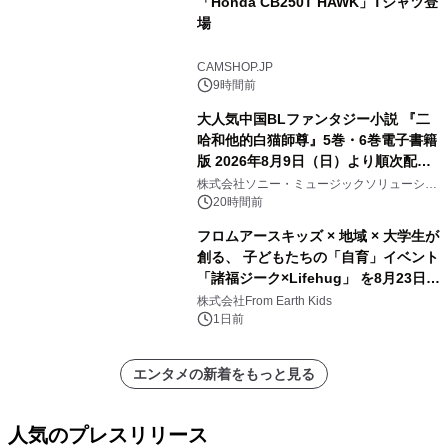
「Honda CB250T HAWK」Tシャツ登
場
CAMSHOP.JP
9時間前
大人気中国BLファンタジー小説 『二
哈和他的白猫師尊』5巻・6巻電子書籍
版 2026年8月9日（日）より順次配信
開始
株式会社ソニー・ミュージックソリューショ
ンズ
20時間前
フロムアースキッズ × 地域 × 大学生が
創る、 子どもたちの「自育」イベント
「諸福ジーク×Lifehug」 を8月23日
(日)開催
株式会社From Earth Kids
1日前
エンタメの新着をもっと見る
人気のプレスリリース