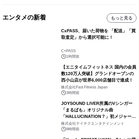
エンタメの新着
もっと見る
CxPASS、届いた荷物を 「配送」「買
取査定」から選択可能に！
C×PASS
1時間前
【エニタイムフィットネス 国内の会員
数120万人突破】グランドオープンの
西小山店が世界6,000店舗目で達成！
株式会社Fast Fitness Japan
3時間前
JOYSOUND LIVER所属のVシンガー
「まるぱも」オリジナル曲
「HALLUCINATION？」初メジャー配
信リリース決定！
株式会社テイチクエンタテインメント
9時間前