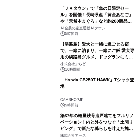
「ＪＡタウン」で「魚の日限定セー
ル」を開催！長崎県産「黄金あなご」
や「天然本まぐろ」など約280商品を
1
販売！～毎月１０日の定例企画～
JA全農の産直通販JAタウン
5時間前
【淡路島】愛犬と一緒に過ごせる宿
で、一緒に泊まり、一緒にご飯 愛犬専
用の淡路島グルメ、ドッグランにミニ
2
プール グランピングとトレーラーハウ
株式会社ぷらど
スの2施設で
10時間前
「Honda CB250T HAWK」Tシャツ登
場
3
CAMSHOP.JP
9時間前
築37年の軽量鉄骨造戸建てをフルリノ
ベーション！内と外をつなぐ「土間リ
ビング」で新たな暮らしを叶えた施工
4
事例を株式会社アースが公開
株式会社アース