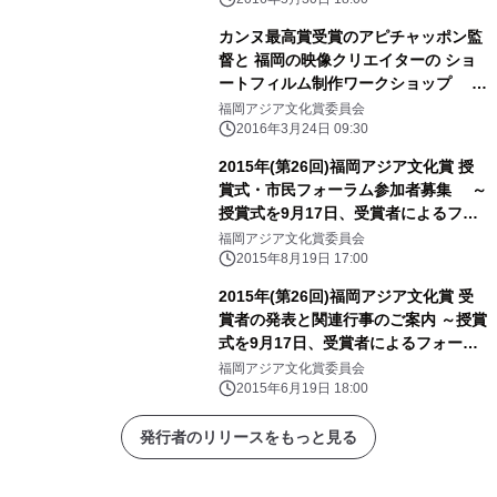
カンヌ最高賞受賞のアピチャッポン監
督と 福岡の映像クリエイターの ショ
ートフィルム制作ワークショップ 4
月16日に一般公開、17日に完成作品上
福岡アジア文化賞委員会
映
2016年3月24日 09:30
2015年(第26回)福岡アジア文化賞 授
賞式・市民フォーラム参加者募集 ～
授賞式を9月17日、受賞者によるフォ
ーラムを9月19日・20日に開催 ～
福岡アジア文化賞委員会
2015年8月19日 17:00
2015年(第26回)福岡アジア文化賞 受
賞者の発表と関連行事のご案内 ～授賞
式を9月17日、受賞者によるフォーラ
ムを9月19日から開催～
福岡アジア文化賞委員会
2015年6月19日 18:00
発行者のリリースをもっと見る