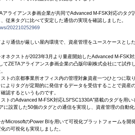
ETAアライアンス参画企業が共同でAdvanced M-FSK対応の
し、従来タグに比べて安定した通信の実現を確認しました。
/news/202210252969
てより通信が厳しい屋内環境で、資産管理をユースケースとし
クストが2023年3月より量産開始したAdvanced M-FSK対応
を使用してZETAアライアンス参画企業の凸版印刷株式会社にて試作した
た。
クストの京都事業所オフィス内の管理対象資産一つひとつに取
ナによりタグが定期的に発信するデータを受信することで資産の
て確認するというものです。
のAdvanced M-FSK対応LSI“SC1330A”搭載のタグを
アに設置した50個のタグとの通信を実現し、資産管理の自動
MicrosoftのPower BIを用いて可視化プラットフォーム
変化の可視化も実現しました。