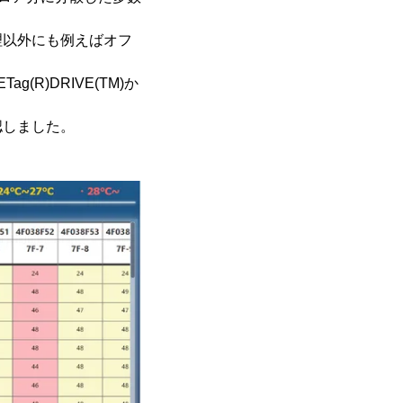
理以外にも例えばオフ
g(R)DRIVE(TM)か
認しました。