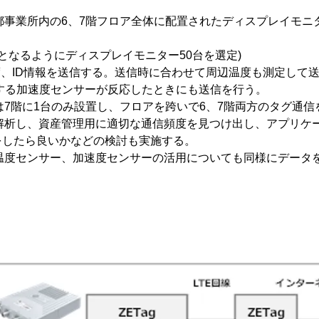
京都事業所内の6、7階フロア全体に配置されたディスプレイモ
なるようにディスプレイモニター50台を選定)
に1度、ID情報を送信する。送信時に合わせて周辺温度も測定して
る加速度センサーが反応したときにも送信を行う。
トは7階に1台のみ設置し、フロアを跨いで6、7階両方のタグ通
を解析し、資産管理用に適切な通信頻度を見つけ出し、アプリケ
をしたら良いかなどの検討も実施する。
、温度センサー、加速度センサーの活用についても同様にデータ