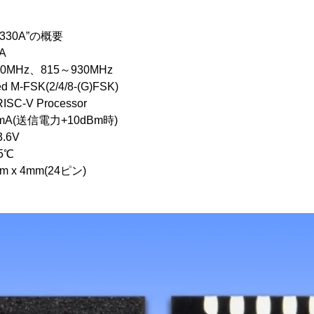
C1330A”の概要
A
MHz、815～930MHz
-FSK(2/4/8-(G)FSK)
SC-V Processor
A(送信電力+10dBm時)
.6V
5℃
x 4mm(24ピン)