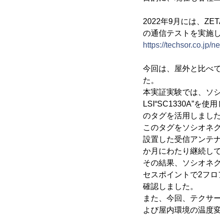
2022年9月には、Z
の通信テストを実施
https://techsor.co.jp
今回は、屋外と比べ
た。
本実証実験では、ソシオネ
LSI“SC1330A”
のタグを活用しまし
このタグをソシオネ
設置した受信アンテ
か月にわたり継続し
その結果、ソシオネクスト
セスポイントで2フロ
確認しました。
また、今回、テクサーが
よび屋内環境の温度