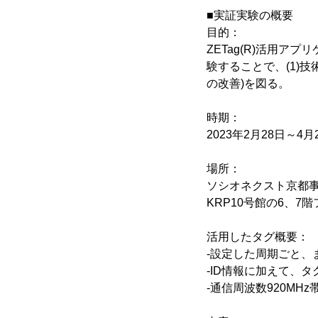
■実証実験の概要
目的：
ZETag(R)活用
験することで、(1)
の改善)を図る。
時期：
2023年2月28日～4月
場所：
ソシオネクスト京都事
KRP10号館の6、7
活用したタグ概要：
-設定した周期ごと、
-ID情報に加えて、
-通信周波数920MHz帯