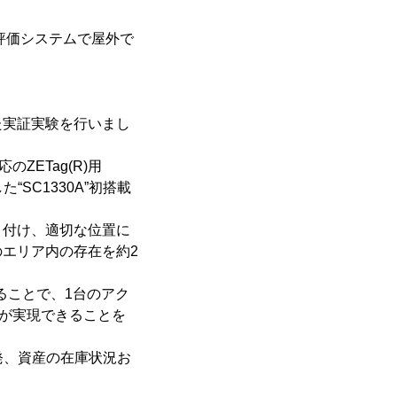
タグ評価システムで屋外で
た実証実験を行いまし
のZETag(R)用
“SC1330A”初搭載
り付け、適切な位置に
エリア内の存在を約2
用いることで、1台のアク
化が実現できることを
を開発、資産の在庫状況お