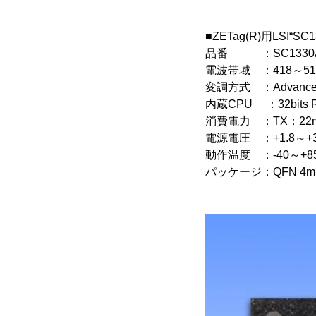
■ZETag(R)用LSI“S
品番 ：SC1330
電波帯域 ：418～510
変調方式 ：Advanced M
内蔵CPU ：32bits RI
消費電力 ：TX：22m
電源電圧 ：+1.8～+3
動作温度 ：-40～+8
パッケージ：QFN 4mm 