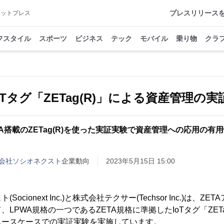
プレスリリース
アットプレス
フスタイル
スポーツ
ビジネス
テック
モバイル
乗り物
クラ
IoTタグ「ZETag(R)」による資産管理の
30A搭載のZETag(R)を使った実証実験で資産管理への応用の有
会社ソシオネクスト
企業動向
2023年5月15日 15:00
ocionext Inc.)と株式会社テクサー(Techsor Inc.)は、
LPWA規格の一つであるZETA規格に準拠したIoTタグ「ZETa
ユースケースでの実証実験を実施しています。