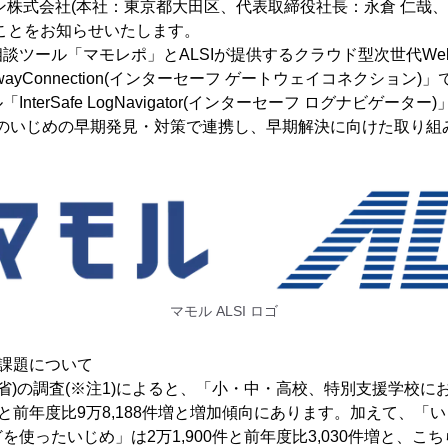
ン株式会社(本社：東京都大田区、代表取締役社長：永倉 仁哉、以
ことをお知らせいたします。
談ツール「マモレポ」とALSIが提供するクラウド型次世代We
GatewayConnection(インターセーフ ゲートウェイコネクション
nterSafe LogNavigator(インターセーフ ログナビゲー
でのいじめの早期発見・対策で連携し、早期解決に向けた取り組
マモル ALSI ロゴ
課題について
科省)の調査(※注1)によると、「小・中・高校、特別支援学校
1件と前年度比9万8,188件増と増加傾向にあります。加えて、
を使ったいじめ」は2万1,900件と前年度比3,030件増と、こ