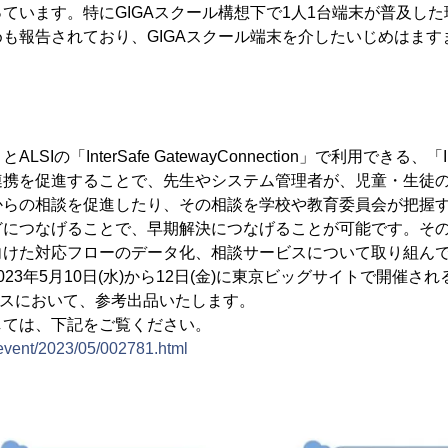
ています。特にGIGAスクール構想下で1人1台端末が普及した現
も報告されており、GIGAスクール端末を介したいじめはます
Iの「InterSafe GatewayConnection」で利用できる、「Int
r」との連携を促進することで、先生やシステム管理者が、児童・生
からの相談を促進したり、その相談を学校や教育委員会が把握
どにつなげることで、早期解決につなげることが可能です。そ
向けた対応フローのデータ化、相談サービスについて取り組ん
3年5月10日(水)から12日(金)に東京ビッグサイトで開催される第
ブースにおいて、参考出品いたします。
しては、下記をご覧ください。
p/event/2023/05/002781.html