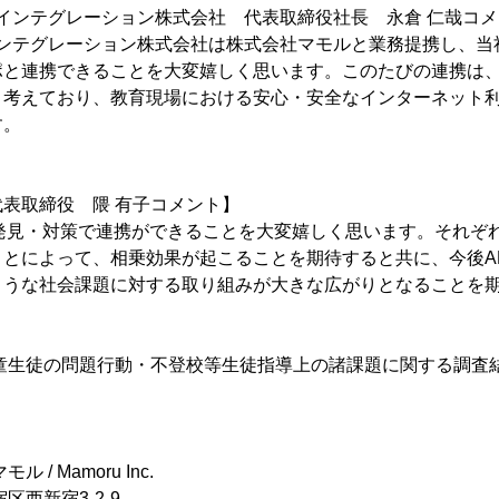
 インテグレーション株式会社 代表取締役社長 永倉 仁哉コ
インテグレーション株式会社は株式会社マモルと業務提携し、当
ポと連携できることを大変嬉しく思います。このたびの連携は
と考えており、教育現場における安心・安全なインターネット
す。
表取締役 隈 有子コメント】
期発見・対策で連携ができることを大変嬉しく思います。それぞ
とによって、相乗効果が起こることを期待すると共に、今後AL
ような社会課題に対する取り組みが大きな広がりとなることを
度 児童生徒の問題行動・不登校等生徒指導上の諸課題に関する調査
/ Mamoru Inc.
区西新宿3-2-9