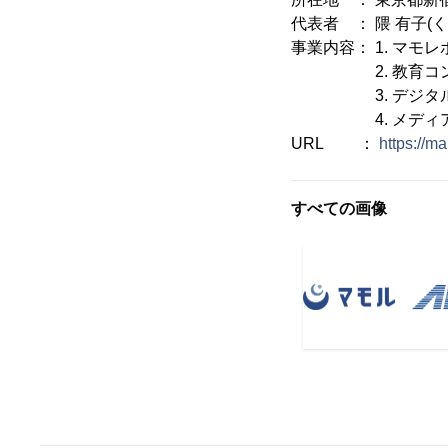
代表者 ： 隈 有子(く
事業内容： 1. マモ
2. 教育コン
3. デジタルト
4. メディア
URL ：
https://m
すべての画像