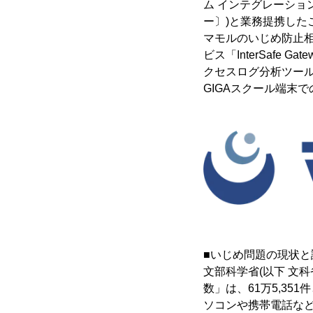
ム インテグレーショ
ー〕)と業務提携した
マモルのいじめ防止相
ビス「InterSafe 
クセスログ分析ツール「I
GIGAスクール端末
■いじめ問題の現状と
文部科学省(以下 文
数」は、61万5,35
ソコンや携帯電話など