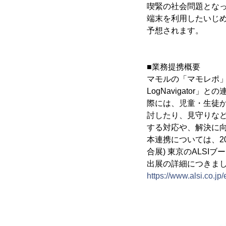
喫緊の社会問題となっ
端末を利用したいじめ
予想されます。
■業務提携概要
マモルの「マモレポ」とALS
LogNavigato
際には、児童・生徒
討したり、見守りな
する対応や、解決に
本連携については、202
合展) 東京のALSI
出展の詳細につきま
https://www.alsi.co.j