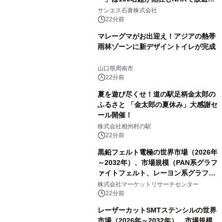
れました。
サンエス石膏株式会社
22分前
マレーグマがお出迎え！アジアの熱帯
雨林ゾーンに新デザイントイレが完成
山口県周南市
22分前
夏を遊び尽くせ！道の駅足柄金太郎の
ふるさと 「金太郎の夏休み」大感謝セ
ール開催！
株式会社相州村の駅
22分前
黒鉛フェルト電極の世界市場（2026年
～2032年）、市場規模（PAN系グラフ
ァイトフェルト、レーヨン系グラファ
イトフェルト、ピッチ系グラファイト
株式会社マーケットリサーチセンター
フェルト）・分析レポートを発表
22分前
レーザーカットSMTステンシルの世界
市場（2026年～2032年）、市場規模