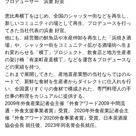
プロデューサー 浜倉 好宣
恵比寿横丁をはじめ、全国のシャッター街などを再生し、
新しいコミュニティの場として再生、プロデュースを行っ
てきた当社代表の浜倉 好宣。
他にも、経営難の鮮魚店や水産仲卸を再生した「浜焼き酒
場」や、シャッター街をコミュニティ拡がる酒場街へ生ま
れ変わらせる「横丁」プロジェクト、飲食店と地方生産者
の架け橋「有楽町産直横丁」などを運営＆プロデュースな
どの実績を持つ。
これまで展開してきた、産地直産業態の当社ならではのル
ートで、新鮮な食材を生産者からダイレクトに仕入れを行
い、全国選りすぐりの食材で構成された、専門料理人の手
仕事の料理をカジュアルに提供する。
2009年外食産業記者会主催『外食アワード2009 中間流
通・外食支援事業者賞』受賞。 2020年外食産業記者会主
催『外食アワード2020外食事業者賞』受賞。日本居酒屋
協会会長 就任後、2023年同名誉会長就任。