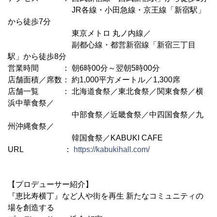
JR各線・小田急線・京王線「新宿駅」
から徒歩7分
東京メトロ 丸ノ内線／
副都心線・都営新宿線「新宿三丁目
駅」から徒歩8分
営業時間 ： 朝6時00分～翌朝5時00分
店舗面積／席数： 約1,000平方メートル／1,300席
店舗一覧 ： 北海道食祭／東北食祭／関東食祭／横
浜中華食祭／
中部食祭／近畿食祭／中四国食祭／九
州沖縄食祭／
韓国食祭／KABUKI CAFE
URL ：
https://kabukihall.com/
【プロデューサー紹介】
『恵比寿横丁』など人や街を再生 新たなコミュニティの
場を創造する