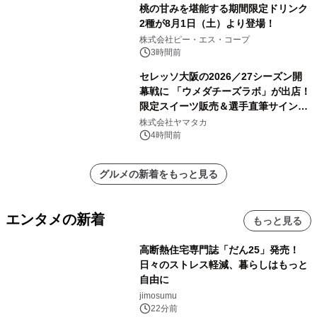
桃の甘みを堪能する期間限定ドリンク
2種が8月1日（土）より登場！
株式会社ピー・エス・コープ
3時間前
セレッソ大阪の2026／27シーズン開
幕戦に 「ウメダチーズラボ」が出店！
限定スイーツ販売＆選手直筆サイング
ッズが当たる抽選会を 8月8日に開催
株式会社ヤマタカ
4時間前
グルメの新着をもっと見る
エンタメの新着
もっと見る
高断熱住宅専門誌「だん25」発売！
日々のストレス軽減、暮らしはもっと
自由に
jimosumu
22分前