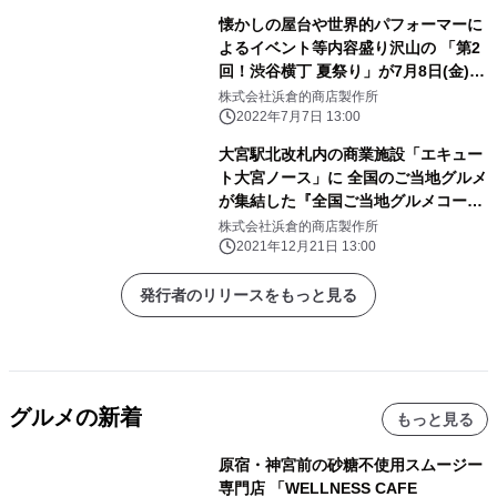
懐かしの屋台や世界的パフォーマーに
よるイベント等内容盛り沢山の 「第2
回！渋谷横丁 夏祭り」が7月8日(金)17
時スタート！
株式会社浜倉的商店製作所
2022年7月7日 13:00
大宮駅北改札内の商業施設「エキュー
ト大宮ノース」に 全国のご当地グルメ
が集結した『全国ご当地グルメコート
大宮横丁』が12月21日(火)オープン
株式会社浜倉的商店製作所
2021年12月21日 13:00
発行者のリリースをもっと見る
グルメの新着
もっと見る
原宿・神宮前の砂糖不使用スムージー
専門店 「WELLNESS CAFE