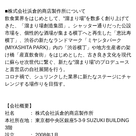
■株式会社浜倉的商店製作所について
飲食業界をはじめとして、“溜まり場”を数多く創り上げて
きた、「溜まり場創造集団」。シャッター通りだった公設
市場を、個性的な酒場が集まる横丁へと再生した「恵比寿
横丁」、渋谷の新たなランドマーク「ミヤシタパーク
(MIYASHITA PARK)」内の「渋谷横丁」や地方生産者の架
け橋「産直飲食街」をはじめとした、古き良き文化を現代
に蘇らせ次世代に繋ぐ、新たな“溜まり場”のプロデュース
と直営店の自社展開を行う。
コロナ禍で、シュリンクした業界に新たなステージにチャ
レンジする場作りを目指す。
【会社概要】
社名 ： 株式会社浜倉的商店製作所
本社所在地： 東京都中央区銀座5-3-9 SUZUKI BUILDING
3階
設立 ： 2008年1月