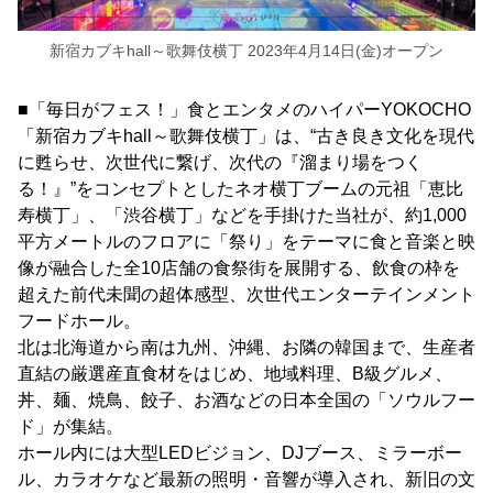
新宿カブキhall～歌舞伎横丁 2023年4月14日(金)オープン
■「毎日がフェス！」食とエンタメのハイパーYOKOCHO
「新宿カブキhall～歌舞伎横丁」は、“古き良き文化を現代
に甦らせ、次世代に繋げ、次代の『溜まり場をつく
る！』”をコンセプトとしたネオ横丁ブームの元祖「恵比
寿横丁」、「渋谷横丁」などを手掛けた当社が、約1,000
平方メートルのフロアに「祭り」をテーマに食と音楽と映
像が融合した全10店舗の食祭街を展開する、飲食の枠を
超えた前代未聞の超体感型、次世代エンターテインメント
フードホール。
北は北海道から南は九州、沖縄、お隣の韓国まで、生産者
直結の厳選産直食材をはじめ、地域料理、B級グルメ、
丼、麺、焼鳥、餃子、お酒などの日本全国の「ソウルフー
ド」が集結。
ホール内には大型LEDビジョン、DJブース、ミラーボー
ル、カラオケなど最新の照明・音響が導入され、新旧の文