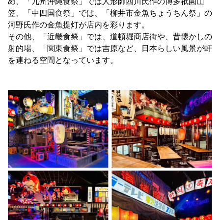
め、「九州沖縄食祭」では人形師西川氏作の博多祇園山
笠、「中四国食祭」では、「柳井市金魚ちょうちん祭」の
河野氏作の金魚提灯が店内を彩ります。
その他、「近畿食祭」では、道頓堀商店街や、昔懐かしの
射的場、「関東食祭」では吉原など、日本らしい風景が軒
を連ねる空間となっています。