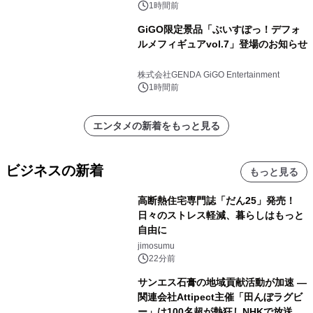
森」の握り寿司プラン
1時間前
GiGO限定景品「ぶいすぽっ！デフォ
ルメフィギュアvol.7」登場のお知らせ
株式会社GENDA GiGO Entertainment
1時間前
エンタメの新着をもっと見る
ビジネスの新着
もっと見る
高断熱住宅専門誌「だん25」発売！
日々のストレス軽減、暮らしはもっと
自由に
jimosumu
22分前
サンエス石膏の地域貢献活動が加速 ―
関連会社Attipect主催「田んぼラグビ
ー」は100名超が熱狂しNHKで放送さ