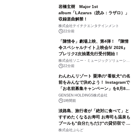
岩橋玄樹 Major 1st
album「LAzarus（読み：ラザロ）」
収録楽曲解禁！
株式会社テイチクエンタテインメント
22分前
「陳情令」劇場上映、第4弾！ 『陳情
令スペシャルナイト上映会Ⅳ 2026』
プレリク2次抽選先行受付開始！
株式会社ソニー・ミュージックソリューショ
ンズ
22分前
わんわんリゾート 粟津の"看板犬"の名
前をみんなで決めよう！ Instagramで
「お名前募集キャンペーン」を8月8日
(土)より開催
GENSEN HOLDINGS株式会社
1時間前
淡路島、旅行者が「絶対に食べて」と
すすめたくなるお寿司 お寿司も温泉も
プールも"自分たちだけ"の貸切宿で 1
日1組限定「岩屋温泉 絵島別庭 海と
株式会社ぷらど