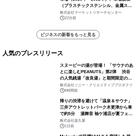
（プラスチックステンシル、金属ステ
ンシル）・分析レポートを発表
株式会社マーケットリサーチセンター
22分前
ビジネスの新着をもっと見る
人気のプレスリリース
スヌーピーの湯が登場！ 「サウナのあ
とに楽しむPEANUTS」第2弾 渋谷
の人気銭湯「改良湯」と期間限定のコ
1
ラボレーション サウナイキタイコラ
株式会社ソニー・クリエイティブプロダクツ
ボグッズも発売決定！
6時間前
帰りの渋滞を避けて「温泉＆サウナ」
三井アウトレットパーク木更津から車
で約5分 湯舞音 袖ケ浦店が夏フェア
2
メニューを提供
株式会社楽久屋
1日前