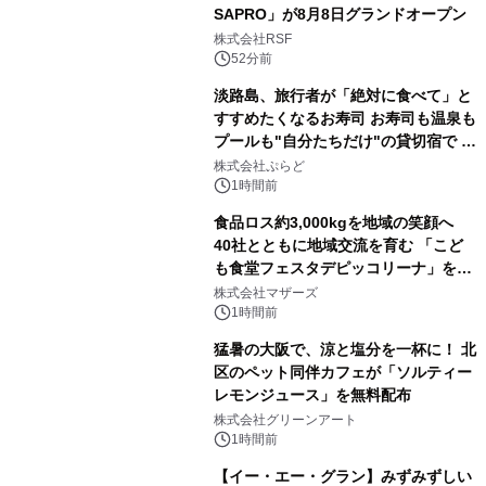
SAPRO」が8月8日グランドオープン
株式会社RSF
52分前
淡路島、旅行者が「絶対に食べて」と
すすめたくなるお寿司 お寿司も温泉も
プールも"自分たちだけ"の貸切宿で 1
日1組限定「岩屋温泉 絵島別庭 海と
株式会社ぷらど
森」の握り寿司プラン
1時間前
食品ロス約3,000kgを地域の笑顔へ
40社とともに地域交流を育む 「こど
も食堂フェスタデピッコリーナ」を9
月5日(土)開催
株式会社マザーズ
1時間前
猛暑の大阪で、涼と塩分を一杯に！ 北
区のペット同伴カフェが「ソルティー
レモンジュース」を無料配布
株式会社グリーンアート
1時間前
【イー・エー・グラン】みずみずしい