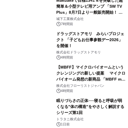
Makuakeで目標1341％を突破した超
簡単＆小型テレビ用アンプ 「SW TV
Plus」8月7日より一般販売開始！ ケ
3
ーブル1本つなぐだけ、テレビの音が
城下工業株式会社
ぐっと豊かに
7時間前
ドラッグストアモリ みらいプロジェ
クト 「子どもお仕事参観デー2026」
を開催！
4
株式会社ドラッグストアモリ
4時間前
【MBFF】マイクロバイオームという
クレンジングの新しい提案 マイクロ
バイオーム発想の新商品 「MBFF mb
5
クレンジングPRO」を2026年8月6日
株式会社フローリストジャパン
発売
4時間前
眠りづらさの正体──寝ると呼吸が弱
くなる"体の構造"をやさしく解説する
シリーズ第1回
6
トラタニ株式会社
1日前