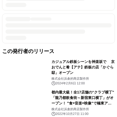
この発行者のリリース
カジュアル鉄板シーンを神楽坂で 京
おでんと肴【アテ】鉄板の店「かぐら
邸」オープン
株式会社浜倉的商店製作所
2024年2月6日 12:00
都内最大級！全17店舗の“クラブ横丁”
「龍乃都飲食街～新宿東口横丁」がオ
ープン！ "食×音楽×映像"で極東アジ
アのワクワクが ギュッと集結したカオ
株式会社浜倉的商店製作所
スなエンタメ空間！
2022年10月27日 11:00