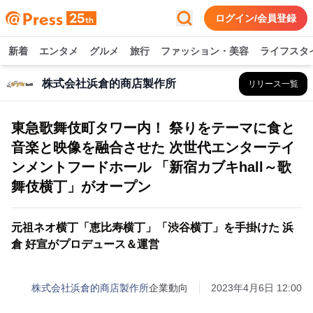
ログイン/会員登録
新着
エンタメ
グルメ
旅行
ファッション・美容
ライフスタ
株式会社浜倉的商店製作所
リリース一覧
東急歌舞伎町タワー内！ 祭りをテーマに食と
音楽と映像を融合させた 次世代エンターテイ
ンメントフードホール 「新宿カブキhall～歌
舞伎横丁」がオープン
元祖ネオ横丁「恵比寿横丁」「渋谷横丁」を手掛けた 浜
倉 好宣がプロデュース＆運営
株式会社浜倉的商店製作所
企業動向
2023年4月6日 12:00