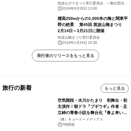
2018(TGR2018)』 ～2018年8月11日
筑波山ガマまつり実行委員会、一般社団法人
つくば観光コンベンション協会
(土・祝)「山の日」筑波山にて開催～
2018年6月26日 13:00
標高250mからの1,000本の梅と関東平
野の絶景 第45回 筑波山梅まつり
2月14日～3月21日に開催
筑波山梅まつり実行委員会
2018年1月24日 10:30
発行者のリリースをもっと見る
旅行の新着
もっと見る
空気階段・水川かたまり 初舞台・初
主演作！朝ドラ『ブギウギ』作者・足
立紳の青春小説を舞台化『春よ来い、
マジで来い』キービジュアル解禁！
（株）キョードーメディアス
7時間前