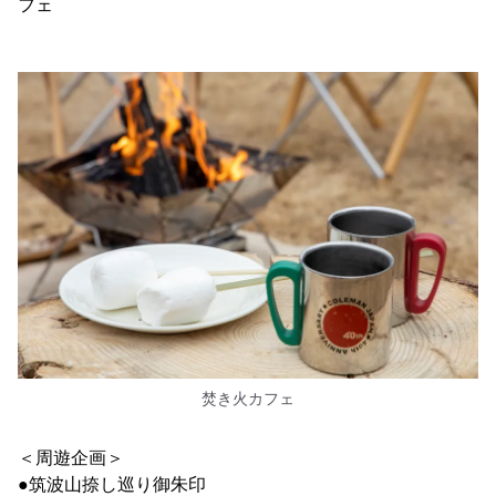
フェ
焚き火カフェ
＜周遊企画＞
●筑波山捺し巡り御朱印