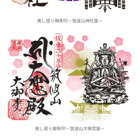
推し巡り御朱印～筑波山神社版～
推し巡り御朱印～筑波山大御堂版～