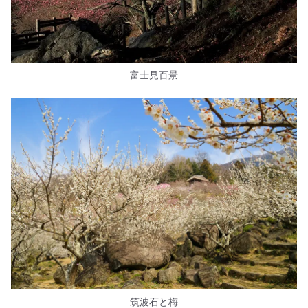
富士見百景
筑波石と梅