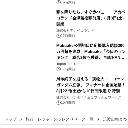
ン。
16時間前
駅を降りたら、すぐ赤べこ 「アカベ
コランド会津若松駅前店」8月8日(土)
開業
4
株式会社アカベコランド
12時間前
Makuake公開初日に応援購入総額300
万円超を達成、Makuake「今日のラン
キング」総合3位も獲得。 YECHAN音
5
浴シンギングボウル第2弾の大型サイ
Japan Top Trade
ズ（XL・2XL・3XL）を先行販売中
17時間前
展示終了を迎える「実物大ユニコーン
ガンダム立像」 フィナーレ企画始動！
8月22日(土)から10日間限定で 特別映
6
像『UNICORN GUNDAM Statue ―
株式会社バンダイナムコフィルムワークス
BEYOND POSSIBILITY ―』を上映！
15時間前
トップ
旅行・レジャーのプレスリリース一覧
筑波山梅まつ