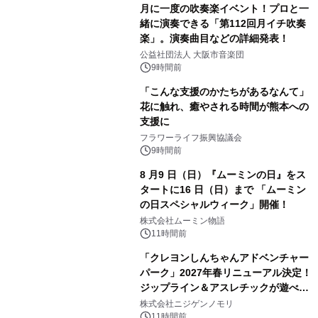
月に一度の吹奏楽イベント！プロと一
緒に演奏できる「第112回月イチ吹奏
楽」。演奏曲目などの詳細発表！
公益社団法人 大阪市音楽団
9時間前
「こんな支援のかたちがあるなんて」
花に触れ、癒やされる時間が熊本への
支援に
フラワーライフ振興協議会
9時間前
8 月9 日（日）『ムーミンの日』をス
タートに16 日（日）まで 「ムーミン
の日スペシャルウィーク」開催！
株式会社ムーミン物語
11時間前
「クレヨンしんちゃんアドベンチャー
パーク」2027年春リニューアル決定！
ジップライン＆アスレチックが遊べる
のは今年が最後！ 「ラスト！ドキがム
株式会社ニジゲンノモリ
ネムネ～大作戦！」始動
11時間前