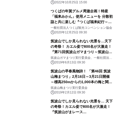
つくば観光コンベンション協会
2022年10月25日 15:00
つくばの年賀グルメ周遊企画！特産
「福来みかん」使用メニューを 分散初
詣と共に楽しむ『つくば福来紀行～福
物語2021』 12月26日～2月12日開催
一般社団法人つくば観光コンベンション協会
2020年12月25日 09:30
筑波山でしか見られない光景を…天下
の奇祭！ カエル姿で800名が大激走！
『第71回筑波山ガマまつり～筑波山が
まレース～』 ～令和元年9月1日(日)筑
筑波山ガマまつり実行委員会、一般社団法人
つくば観光コンベンション協会
波山にて開催～
2019年6月13日 09:30
筑波山の早春風物詩！ 「第46回 筑波
山梅まつり」2月16日～3月21日開催
～標高250mからの1,000本の梅と関東
平野の大パノラマ絶景～
筑波山梅まつり実行委員会
2019年2月12日 09:30
筑波山でしか見られない光景を… 天下
の奇祭！カエル姿で800名が大激走！
『筑波山がまレース