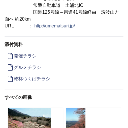
常磐自動車道 土浦北IC
国道125号線～県道41号線経由 筑波山方
面へ 約20km
URL ：
http://umematsuri.jp/
添付資料
開催チラシ
グルメチラシ
乾杯つくばチラシ
すべての画像