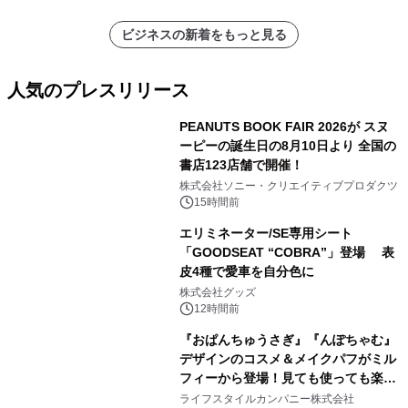
ビジネスの新着をもっと見る
人気のプレスリリース
PEANUTS BOOK FAIR 2026が スヌ
ーピーの誕生日の8月10日より 全国の
書店123店舗で開催！
1
株式会社ソニー・クリエイティブプロダクツ
15時間前
エリミネーター/SE専用シート
「GOODSEAT “COBRA”」登場 表
皮4種で愛車を自分色に
2
株式会社グッズ
12時間前
『おぱんちゅうさぎ』『んぽちゃむ』
デザインのコスメ＆メイクパフがミル
フィーから登場！見ても使っても楽し
3
い、ポップでキュートなコレクショ
ライフスタイルカンパニー株式会社