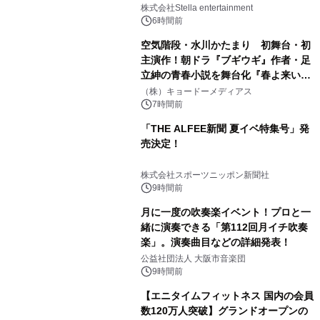
のサプライズ発表に会場騒然
株式会社Stella entertainment
6時間前
空気階段・水川かたまり 初舞台・初
主演作！朝ドラ『ブギウギ』作者・足
立紳の青春小説を舞台化『春よ来い、
マジで来い』キービジュアル解禁！
（株）キョードーメディアス
7時間前
「THE ALFEE新聞 夏イベ特集号」発
売決定！
株式会社スポーツニッポン新聞社
9時間前
月に一度の吹奏楽イベント！プロと一
緒に演奏できる「第112回月イチ吹奏
楽」。演奏曲目などの詳細発表！
公益社団法人 大阪市音楽団
9時間前
【エニタイムフィットネス 国内の会員
数120万人突破】グランドオープンの