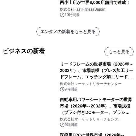
西小山店が世界6,000店舗目で達成！
株式会社Fast Fitness Japan
10時間前
エンタメの新着をもっと見る
ビジネスの新着
もっと見る
リードフレームの世界市場（2026年～
2032年）、市場規模（プレス加工リー
ドフレーム、エッチング加工リードフ
レーム）・分析レポートを発表
株式会社マーケットリサーチセンター
9時間前
自動車用パワーシートモーターの世界
市場（2026年～2032年）、市場規模
（ブラシ付きDCモーター、ブラシレ
スDCモーター）・分析レポートを発
株式会社マーケットリサーチセンター
表
9時間前
医療用FPCの世界市場（2026年～