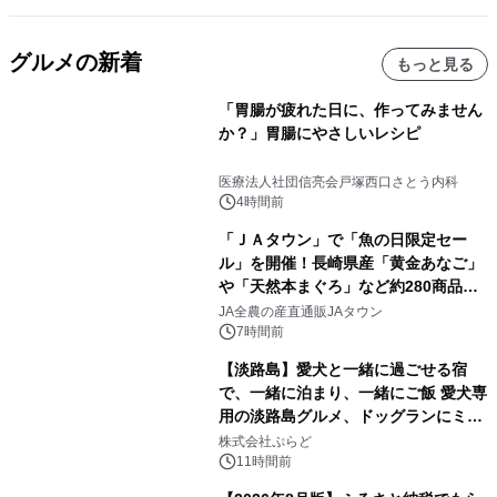
グルメの新着
もっと見る
「胃腸が疲れた日に、作ってみません
か？」胃腸にやさしいレシピ
医療法人社団信亮会戸塚西口さとう内科
4時間前
「ＪＡタウン」で「魚の日限定セー
ル」を開催！長崎県産「黄金あなご」
や「天然本まぐろ」など約280商品を
販売！～毎月１０日の定例企画～
JA全農の産直通販JAタウン
7時間前
【淡路島】愛犬と一緒に過ごせる宿
で、一緒に泊まり、一緒にご飯 愛犬専
用の淡路島グルメ、ドッグランにミニ
プール グランピングとトレーラーハウ
株式会社ぷらど
スの2施設で
11時間前