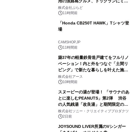
用の淡路島グルメ、ドッグランにミニ
1
プール グランピングとトレーラーハウ
株式会社ぷらど
スの2施設で
11時間前
「Honda CB250T HAWK」Tシャツ登
場
2
CAMSHOP.JP
11時間前
築37年の軽量鉄骨造戸建てをフルリノ
ベーション！内と外をつなぐ「土間リ
ビング」で新たな暮らしを叶えた施工
3
事例を株式会社アースが公開
株式会社アース
10時間前
スヌーピーの湯が登場！ 「サウナのあ
とに楽しむPEANUTS」第2弾 渋谷
の人気銭湯「改良湯」と期間限定のコ
4
ラボレーション サウナイキタイコラ
株式会社ソニー・クリエイティブプロダクツ
ボグッズも発売決定！
2日前
JOYSOUND LIVER所属のVシンガー