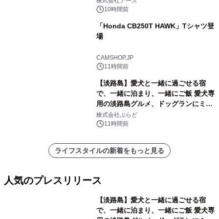
株式会社アース
10時間前
「Honda CB250T HAWK」Tシャツ登
場
CAMSHOP.JP
11時間前
【淡路島】愛犬と一緒に過ごせる宿
で、一緒に泊まり、一緒にご飯 愛犬専
用の淡路島グルメ、ドッグランにミニ
プール グランピングとトレーラーハウ
株式会社ぷらど
スの2施設で
11時間前
ライフスタイルの新着をもっと見る
人気のプレスリリース
【淡路島】愛犬と一緒に過ごせる宿
で、一緒に泊まり、一緒にご飯 愛犬専