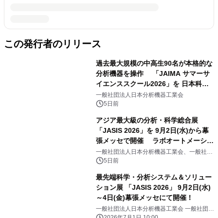
この発行者のリリース
過去最大規模の中高生90名が本格的な
分析機器を操作 「JAIMA サマーサ
イエンススクール2026」を 日本科学
未来館で開催
一般社団法人日本分析機器工業会
5日前
アジア最大級の分析・科学総合展
「JASIS 2026」を 9月2日(水)から幕
張メッセで開催 ラボオートメーショ
ン・フィジカルAI ― 研究開発を変え
一般社団法人日本分析機器工業会、一般社団
法人日本科学機器協会
る最新ソリューションなどの見どころ
5日前
をご紹介
最先端科学・分析システム＆ソリュー
ション展 「JASIS 2026」 9月2日(水)
～4日(金)幕張メッセにて開催！
一般社団法人日本分析機器工業会 一般社団法
人日本科学機器協会
2026年7月1日 10:00