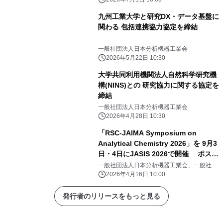
九州工業大学と研究DX・データ基盤に
関わる 包括連携協力協定を締結
一般社団法人日本分析機器工業会
2026年5月22日 10:30
大学共同利用機関法人自然科学研究機
構(NINS)との 研究協力に関する協定を
締結
一般社団法人日本分析機器工業会
2026年4月28日 10:30
「RSC-JAIMA Symposium on
Analytical Chemistry 2026」を 9月3
日・4日にJASIS 2026で開催 ポスタ
ーセッション募集開始
一般社団法人日本分析機器工業会、一般社団
法人日本科学機器協会
2026年4月16日 10:00
発行者のリリースをもっと見る