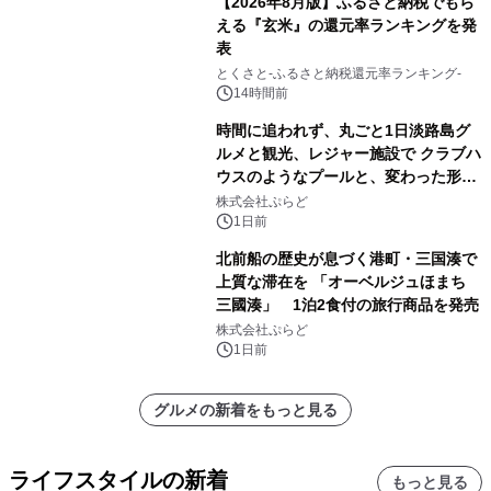
【2026年8月版】ふるさと納税でもら
える『玄米』の還元率ランキングを発
表
とくさと-ふるさと納税還元率ランキング-
14時間前
時間に追われず、丸ごと1日淡路島グ
ルメと観光、レジャー施設で クラブハ
ウスのようなプールと、変わった形の
サウナも 「THE BOXY AWAJI」のお
株式会社ぷらど
得な素泊まり連泊プランで
1日前
北前船の歴史が息づく港町・三国湊で
上質な滞在を 「オーベルジュほまち
三國湊」 1泊2食付の旅行商品を発売
株式会社ぷらど
1日前
グルメの新着をもっと見る
ライフスタイルの新着
もっと見る