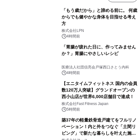
「もう歳だから」と諦める前に。 何歳
からでも健やかな身体を目指せる考え
方
株式会社LPN
4時間前
「胃腸が疲れた日に、作ってみません
か？」胃腸にやさしいレシピ
医療法人社団信亮会戸塚西口さとう内科
4時間前
【エニタイムフィットネス 国内の会員
数120万人突破】グランドオープンの
西小山店が世界6,000店舗目で達成！
株式会社Fast Fitness Japan
5時間前
築37年の軽量鉄骨造戸建てをフルリノ
ベーション！内と外をつなぐ「土間リ
ビング」で新たな暮らしを叶えた施工
事例を株式会社アースが公開