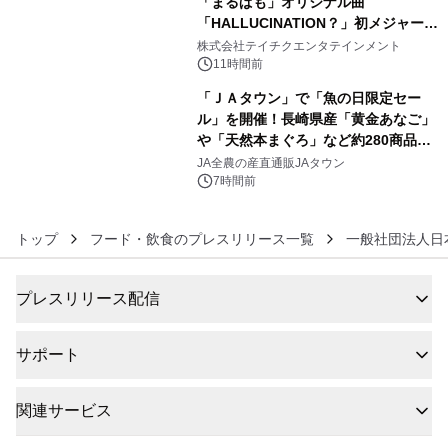
「まるぱも」オリジナル曲
「HALLUCINATION？」初メジャー配
5
信リリース決定！
株式会社テイチクエンタテインメント
11時間前
「ＪＡタウン」で「魚の日限定セー
ル」を開催！長崎県産「黄金あなご」
や「天然本まぐろ」など約280商品を
6
販売！～毎月１０日の定例企画～
JA全農の産直通販JAタウン
7時間前
トップ
フード・飲食のプレスリリース一覧
一般社団法人日
プレスリリース配信
サポート
関連サービス