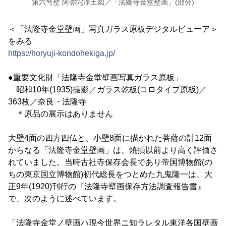
第六号壁 阿弥陀浄土図／「法隆寺金堂壁画」(部分)
＜「法隆寺金堂壁画」写真ガラス原板デジタルビューア＞
をみる
https://horyuji-kondohekiga.jp/
●重要文化財「法隆寺金堂壁画写真ガラス原板」
昭和10年(1935)撮影／ガラス乾板(コロタイプ原板)／
363枚／奈良・法隆寺
＊原品の展示はありません
大壁4面の四方四仏と、小壁8面に描かれた菩薩の計12面
からなる「法隆寺金堂壁画」は、焼損以前より高く評価さ
れていました。当時古社寺保存会長であり帝国博物館(の
ちの東京国立博物館)初代総長をつとめた九鬼隆一は、大
正9年(1920)刊行の『法隆寺壁画保存方法調査報告書』
で、次のように述べています。
「法隆寺金堂ノ壁画ハ現今世界ニ知ラレタル東洋各国壁画