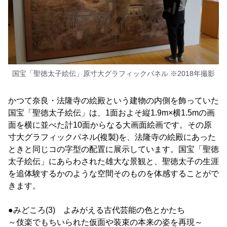
国宝「聖徳太子絵伝」原寸大グラフィックパネル ※2018年撮影
かつて奈良・法隆寺の絵殿という建物の内側を飾っていた
国宝「聖徳太子絵伝」は、1面およそ縦1.9m×横1.5mの画
面を横に並べた計10面からなる大画面絵画です。その原
寸大グラフィックパネル(複製)を、法隆寺の絵殿にあった
ときと同じコの字型の配置に展示しています。国宝「聖徳
太子絵伝」にあらわされた雄大な景観と、聖徳太子の生涯
を追体験するかのような空間そのものを体感することがで
きます。
●みどころ(3) よみがえる古代芸能の色とかたち
～伎楽でもちいられた仮面や装束の本来の姿を再現～