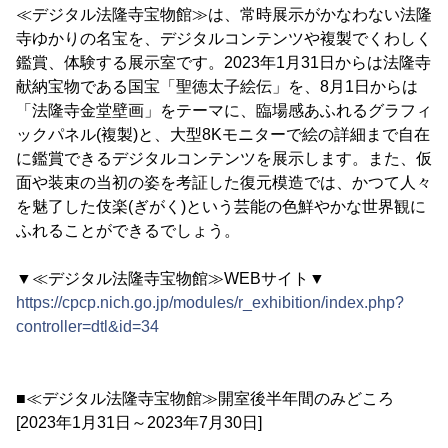
≪デジタル法隆寺宝物館≫は、常時展示がかなわない法隆
寺ゆかりの名宝を、デジタルコンテンツや複製でくわしく
鑑賞、体験する展示室です。2023年1月31日からは法隆寺
献納宝物である国宝「聖徳太子絵伝」を、8月1日からは
「法隆寺金堂壁画」をテーマに、臨場感あふれるグラフィ
ックパネル(複製)と、大型8Kモニターで絵の詳細まで自在
に鑑賞できるデジタルコンテンツを展示します。また、仮
面や装束の当初の姿を考証した復元模造では、かつて人々
を魅了した伎楽(ぎがく)という芸能の色鮮やかな世界観に
ふれることができるでしょう。
▼≪デジタル法隆寺宝物館≫WEBサイト▼
https://cpcp.nich.go.jp/modules/r_exhibition/index.php?
controller=dtl&id=34
■≪デジタル法隆寺宝物館≫開室後半年間のみどころ
[2023年1月31日～2023年7月30日]