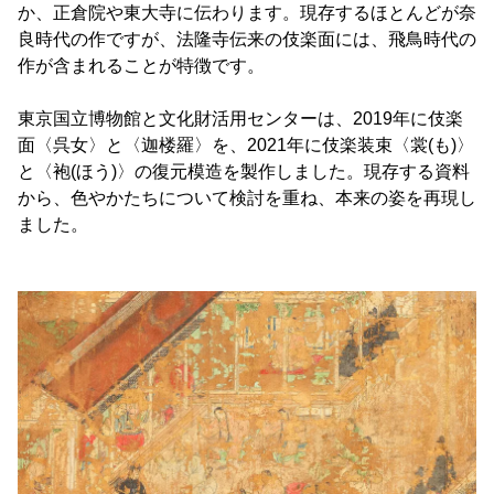
か、正倉院や東大寺に伝わります。現存するほとんどが奈
良時代の作ですが、法隆寺伝来の伎楽面には、飛鳥時代の
作が含まれることが特徴です。
東京国立博物館と文化財活用センターは、2019年に伎楽
面〈呉女〉と〈迦楼羅〉を、2021年に伎楽装束〈裳(も)〉
と〈袍(ほう)〉の復元模造を製作しました。現存する資料
から、色やかたちについて検討を重ね、本来の姿を再現し
ました。