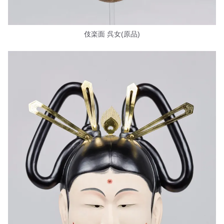
伎楽面 呉女(原品)