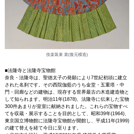
伎楽装束 裳(復元模造)
■法隆寺と法隆寺宝物館
奈良・法隆寺は、聖徳太子の発願により7世紀初頭に建立
された名刹です。その西院伽藍のうち金堂・五重塔・中
門・回廊などの建物は、現存する世界最古の木造建造物と
して知られます。明治11年(1878)、法隆寺に伝来した宝物
300件あまりが皇室に献納されました。これらの宝物すべ
てを収蔵・展示することを目的として、昭和39年(1964)、
東京国立博物館に法隆寺宝物館が開館し、平成11年(1999)
の建て替えを経て今日に至ります。