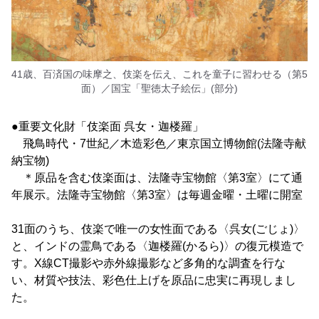
41歳、百済国の味摩之、伎楽を伝え、これを童子に習わせる（第5
面）／国宝「聖徳太子絵伝」(部分)
●重要文化財「伎楽面 呉女・迦楼羅」
飛鳥時代・7世紀／木造彩色／東京国立博物館(法隆寺献
納宝物)
＊原品を含む伎楽面は、法隆寺宝物館〈第3室〉にて通
年展示。法隆寺宝物館〈第3室〉は毎週金曜・土曜に開室
31面のうち、伎楽で唯一の女性面である〈呉女(ごじょ)〉
と、インドの霊鳥である〈迦楼羅(かるら)〉の復元模造で
す。X線CT撮影や赤外線撮影など多角的な調査を行な
い、材質や技法、彩色仕上げを原品に忠実に再現しまし
た。