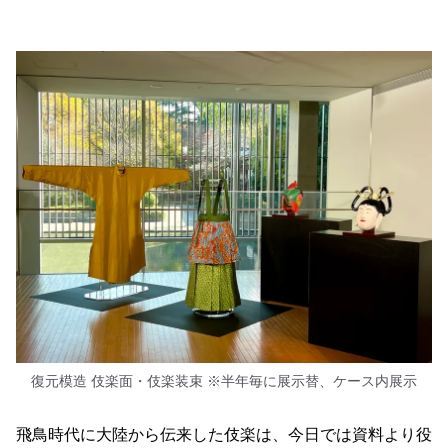
復元模造 伎楽面・伎楽装束 ※半年毎に展示替、ケース内展示
飛鳥時代に大陸から伝来した伎楽は、今日では資料より役