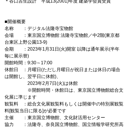
＊谷口吉生設計 平成13(2001)年度 建築学会賞受賞
■開催概要
名称 ：デジタル法隆寺宝物館
会場 ：東京国立博物館 法隆寺宝物館／中2階(東京都
台東区上野公園13-9)
会期 ：2023年1月31日(火)開室 以降は通年展示(半年
毎に展示替)
開館時間：9:30～17:00
休館日 ：月曜日(ただし月曜日が祝日または休日の場合
は開館し、翌平日に休館)、
2023年2月7日(火)は休館
※開館時間・休館日は、東京国立博物館総合文
化展に準じます
観覧料 ：総合文化展観覧料もしくは開催中の特別展観覧
料[観覧当日に限る]が必要です
主催 ：東京国立博物館、文化財活用センター
協力 ：法隆寺、奈良国立博物館、国立情報学研究所高