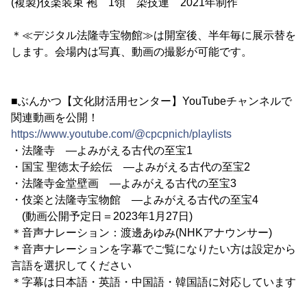
(複製)伎楽装束 袍 1領 染技連 2021年制作
＊≪デジタル法隆寺宝物館≫は開室後、半年毎に展示替を
します。会場内は写真、動画の撮影が可能です。
■ぶんかつ【文化財活用センター】YouTubeチャンネルで
関連動画を公開！
https://www.youtube.com/@cpcpnich/playlists
・法隆寺 ―よみがえる古代の至宝1
・国宝 聖徳太子絵伝 ―よみがえる古代の至宝2
・法隆寺金堂壁画 ―よみがえる古代の至宝3
・伎楽と法隆寺宝物館 ―よみがえる古代の至宝4
(動画公開予定日＝2023年1月27日)
＊音声ナレーション：渡邊あゆみ(NHKアナウンサー)
＊音声ナレーションを字幕でご覧になりたい方は設定から
言語を選択してください
＊字幕は日本語・英語・中国語・韓国語に対応しています