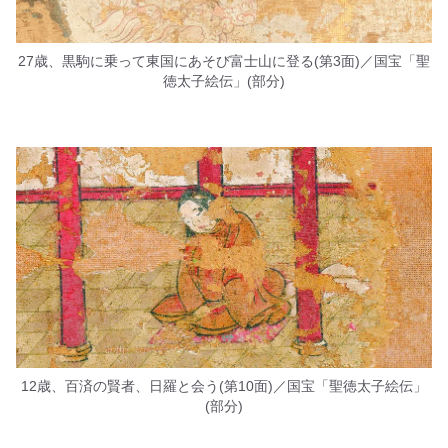
27歳、黒駒に乗って東国にあそび富士山に登る(第3面)／国宝「聖
徳太子絵伝」(部分)
12歳、百済の賢者、日羅と会う(第10面)／国宝「聖徳太子絵伝」
(部分)