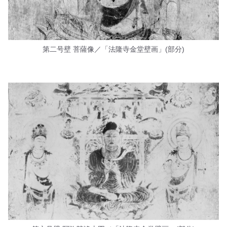
第二号壁 菩薩像／「法隆寺金堂壁画」(部分)