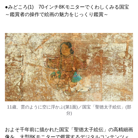
●みどころ(1) 70インチ8Kモニターでくわしくみる国宝
～鑑賞者の操作で絵画の魅力をじっくり鑑賞～
11歳、雲のように空に浮かぶ(第1面)／国宝「聖徳太子絵伝」(部
分)
およそ千年前に描かれた国宝「聖徳太子絵伝」の高精細画
像を、大型8Kモニターで鑑賞するデジタルコンテンツ＜