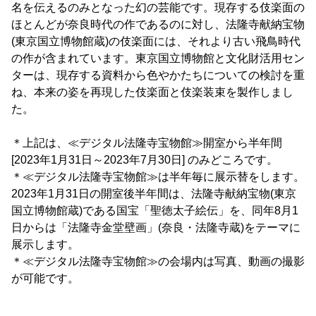
名を伝えるのみとなった幻の芸能です。現存する伎楽面の
ほとんどが奈良時代の作であるのに対し、法隆寺献納宝物
(東京国立博物館蔵)の伎楽面には、それより古い飛鳥時代
の作が含まれています。東京国立博物館と文化財活用セン
ターは、現存する資料から色やかたちについての検討を重
ね、本来の姿を再現した伎楽面と伎楽装束を製作しまし
た。
＊上記は、≪デジタル法隆寺宝物館≫開室から半年間
[2023年1月31日～2023年7月30日] のみどころです。
＊≪デジタル法隆寺宝物館≫は半年毎に展示替をします。
2023年1月31日の開室後半年間は、法隆寺献納宝物(東京
国立博物館蔵)である国宝「聖徳太子絵伝」を、同年8月1
日からは「法隆寺金堂壁画」(奈良・法隆寺蔵)をテーマに
展示します。
＊≪デジタル法隆寺宝物館≫の会場内は写真、動画の撮影
が可能です。