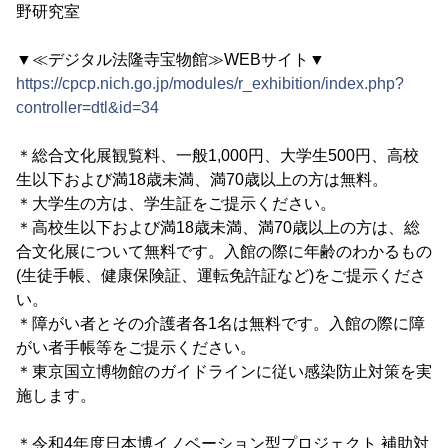
野研究室
▼≪デジタル法隆寺宝物館≫WEBサイト▼
https://cpcp.nich.go.jp/modules/r_exhibition/index.php?
controller=dtl&id=34
＊総合文化展観覧料、一般1,000円、大学生500円、高校
生以下および満18歳未満、満70歳以上の方は無料。
＊大学生の方は、学生証をご提示ください。
＊高校生以下および満18歳未満、満70歳以上の方は、総
合文化展について無料です。入館の際に年齢のわかるもの
(生徒手帳、健康保険証、運転免許証など)をご提示くださ
い。
＊障がい者とその介護者各1名は無料です。入館の際に障
がい者手帳等をご提示ください。
＊東京国立博物館のガイドラインに従い感染防止対策を実
施します。
＊令和4年度日本博イノベーション型プロジェクト 補助対