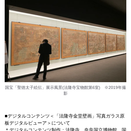
国宝「聖徳太子絵伝」展示風景(法隆寺宝物館第6室) ※2019年撮
影
■デジタルコンテンツ＜「法隆寺金堂壁画」写真ガラス原
板デジタルビューア＞について
＊デジタルコンテンツ制作：法隆寺、奈良国立博物館、国