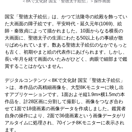
＜8Kで文化財 国宝「聖徳太子絵伝」＞操作画面
国宝「聖徳太子絵伝」は、かつて法隆寺の絵殿を飾ってい
た大画面の障子絵です。平安時代・延久元年(1069)、絵
師・秦致貞によって描かれました。10面からなる横長の
大画面に、聖徳太子の生涯にわたる50以上もの事績が散
りばめられています。数ある聖徳太子絵伝のなかでもっと
も古く、初期やまと絵の代表作にあげられます。しかし、
長い年月を経て画面のいたみがひどく、肉眼で細部まで鑑
賞することはかないません。
デジタルコンテンツ＜8Kで文化財 国宝「聖徳太子絵伝」
＞は、本作品の高精細画像を、大型8Kモニターに映し出
すアプリケーションです。1面およそ縦1.9m×横1.5mの本
作品を、計28区画に分割して撮影し、画像をつなぎ合わ
せて1面で18億画素の画像データを作成しました。鑑賞者
自身の操作により、2面で36億画素という画像データがリ
アルタイムに処理され、70インチ8Kモニターに表示され
ます。