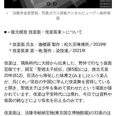
＜「法隆寺金堂壁画」写真ガラス原板デジタルビューア＞操作画
面
■＜復元模造 伎楽面・伎楽装束＞について
＊伎楽面 呉女・迦楼羅 製作：松久宗琳佛所／2019年
＊伎楽装束 裳・袍 製作：染技連／2021年
伎楽は、飛鳥時代に大陸から伝来した、野外で行なう仮面
芸能です。国宝「聖徳太子絵伝」(第5面)には、推古天皇
20年(612)、百済から帰化した味摩之(みまし)という楽人
が、呉(くれ／現在の中国)に学んだ伎楽舞を習得している
と聞き、聖徳太子は少年を集めて習わせたという場面が描
かれています。伎楽は平安時代には廃れ、今日では資料や
仮面の銘などにより役名を伝えるのみです。
伎楽面は、法隆寺献納宝物(東京国立博物館蔵)の31面のほ