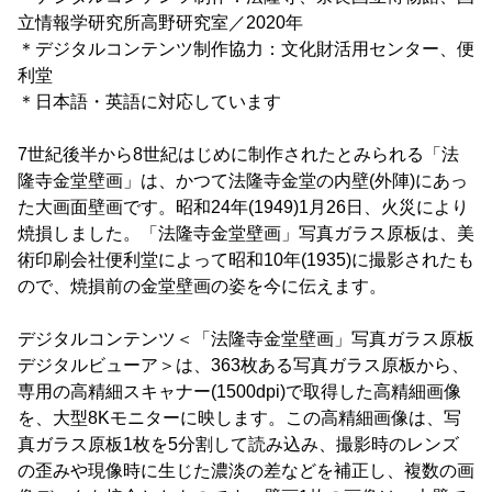
立情報学研究所高野研究室／2020年
＊デジタルコンテンツ制作協力：文化財活用センター、便
利堂
＊日本語・英語に対応しています
7世紀後半から8世紀はじめに制作されたとみられる「法
隆寺金堂壁画」は、かつて法隆寺金堂の内壁(外陣)にあっ
た大画面壁画です。昭和24年(1949)1月26日、火災により
焼損しました。「法隆寺金堂壁画」写真ガラス原板は、美
術印刷会社便利堂によって昭和10年(1935)に撮影されたも
ので、焼損前の金堂壁画の姿を今に伝えます。
デジタルコンテンツ＜「法隆寺金堂壁画」写真ガラス原板
デジタルビューア＞は、363枚ある写真ガラス原板から、
専用の高精細スキャナー(1500dpi)で取得した高精細画像
を、大型8Kモニターに映します。この高精細画像は、写
真ガラス原板1枚を5分割して読み込み、撮影時のレンズ
の歪みや現像時に生じた濃淡の差などを補正し、複数の画