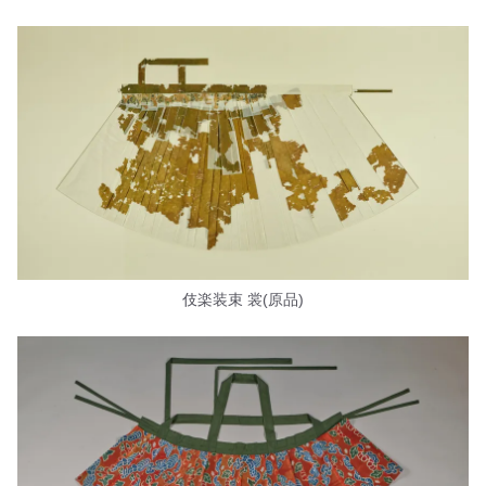
伎楽装束 裳(原品)