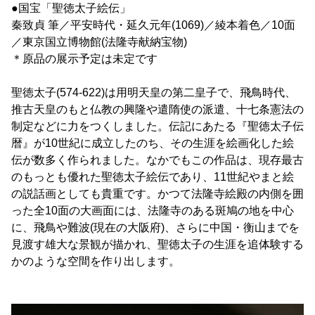
●国宝「聖徳太子絵伝」
秦致貞 筆／平安時代・延久元年(1069)／綾本着色／10面
／東京国立博物館(法隆寺献納宝物)
＊原品の展示予定は未定です
聖徳太子(574-622)は用明天皇の第二皇子で、飛鳥時代、
推古天皇のもと仏教の興隆や遣隋使の派遣、十七条憲法の
制定などに力をつくしました。伝記にあたる『聖徳太子伝
暦』が10世紀に成立したのち、その生涯を絵画化した絵
伝が数多く作られました。なかでもこの作品は、現存最古
のもっとも優れた聖徳太子絵伝であり、11世紀やまと絵
の説話画としても貴重です。かつて法隆寺絵殿の内側を囲
った全10面の大画面には、法隆寺のある斑鳩の地を中心
に、飛鳥や難波(現在の大阪府)、さらに中国・衡山までを
見渡す雄大な景観が描かれ、聖徳太子の生涯を追体験する
かのような空間を作り出します。