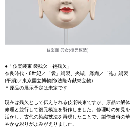
伎楽面 呉女(復元模造)
●「伎楽装束 裳残欠・袍残欠」
奈良時代・8世紀／「裳」絹製、夾纈、纐纈／「袍」絹製
(平絹)／東京国立博物館(法隆寺献納宝物)
＊原品の展示予定は未定です
現在は残欠として伝えられる伎楽装束ですが、原品の解体
修理と並行して復元模造を製作しました。修理時の知見を
活かし、古代の染織技法を再現したことで、製作当時の華
やかな彩りがよみがえりました。