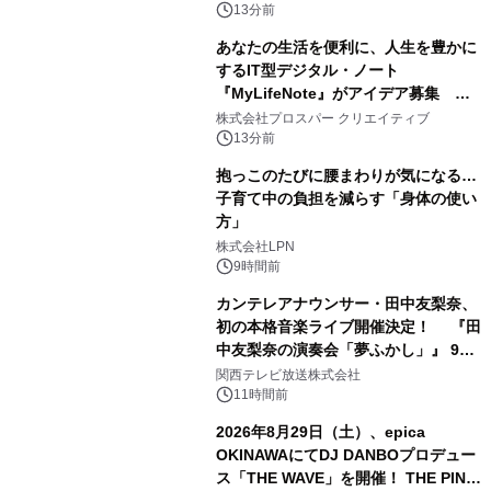
（火）発売
13分前
あなたの生活を便利に、人生を豊かに
するIT型デジタル・ノート
『MyLifeNote』がアイデア募集 優
秀賞100名に1年間無償試用
株式会社プロスパー クリエイティブ
13分前
抱っこのたびに腰まわりが気になる…
子育て中の負担を減らす「身体の使い
方」
株式会社LPN
9時間前
カンテレアナウンサー・田中友梨奈、
初の本格音楽ライブ開催決定！ 『田
中友梨奈の演奏会「夢ふかし」』 9月
13日(日)に梅田Lateralにて開催
関西テレビ放送株式会社
11時間前
2026年8月29日（土）、epica
OKINAWAにてDJ DANBOプロデュー
ス「THE WAVE」を開催！ THE PINK