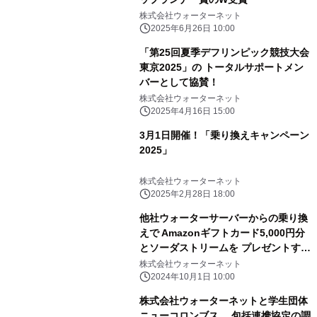
株式会社ウォーターネット
2025年6月26日 10:00
「第25回夏季デフリンピック競技大会
東京2025」の トータルサポートメン
バーとして協賛！
株式会社ウォーターネット
2025年4月16日 15:00
3月1日開催！「乗り換えキャンペーン
2025」
株式会社ウォーターネット
2025年2月28日 18:00
他社ウォーターサーバーからの乗り換
えで Amazonギフトカード5,000円分
とソーダストリームを プレゼントする
「乗り換えキャンペーン」開催中！
株式会社ウォーターネット
2024年10月1日 10:00
株式会社ウォーターネットと学生団体
ニューコロンブス 包括連携協定の調