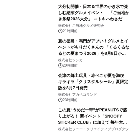
大分初開催・日本＆世界のかき氷で楽
しむ納涼グルメイベント 「ご当地か
き氷祭2026大分」 ～トキハわさだタ
3
ウンで8月21日～31日まで11日間限定
株式会社ご当地グルメ研究会
開催～
21時間前
夏の徳島・鳴門がアツい！グルメとイ
ベントがもりだくさんの 「くるくるな
るとの夏まつり2026」を8月8日から9
4
日間開催 ～夏限定メニューや大抽選
株式会社シンカ
会、大学芋スティックの振る舞いも～
20時間前
会津の郷土玩具・赤べこが夏を満喫
キラキラ「クリスタルシール」夏限定
版を8月7日発売
5
株式会社アカベコランド
23時間前
この夏“うめだ一帯”がPEANUTSで盛
り上がる！ 新イベント「SNOOPY
STICKER CLUB」に加えて 毎年大好
6
評阪急の「うめだスヌーピーフェステ
株式会社ソニー・クリエイティブプロダクツ