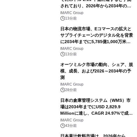
されており、2026年から2034年の期
間に6.44%のCAGRで拡大し、空港の
IMARC Group
近代化と航空交通量の増加によって牽
13分前
引されています。
日本の物流市場、Eコマースの拡大と
サプライチェーンのデジタル化を背景
に2034年までに5,785億1,000万米ド
ルに達する見通し
IMARC Group
13分前
オーツミルク市場の動向、シェア、規
模、成長、および2026～2034年の予
測
IMARC Group
28分前
日本の倉庫管理システム（WMS）市
場は2034年までにUSD 2,829.9
Millionに達し、CAGR 24.97%で成長
すると予測
IMARC Group
43分前
日本果汁飲料市場は、2026年から