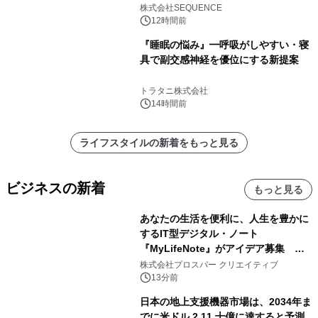
TOKYO所属のPINK DANCERS4名が
株式会社SEQUENCE
出演決定
12時間前
『睡眠の悩み』━呼吸がしやすい・寝
具で副交感神経を優位にする新提案
トラタニ株式会社
14時間前
ライフスタイルの新着をもっと見る
ビジネスの新着
もっと見る
あなたの生活を便利に、人生を豊かに
するIT型デジタル・ノート
『MyLifeNote』がアイデア募集 優
秀賞100名に1年間無償試用
株式会社プロスパー クリエイティブ
13分前
日本の地上支援機器市場は、2034年ま
でに米ドル 2.11 十億に達すると予測