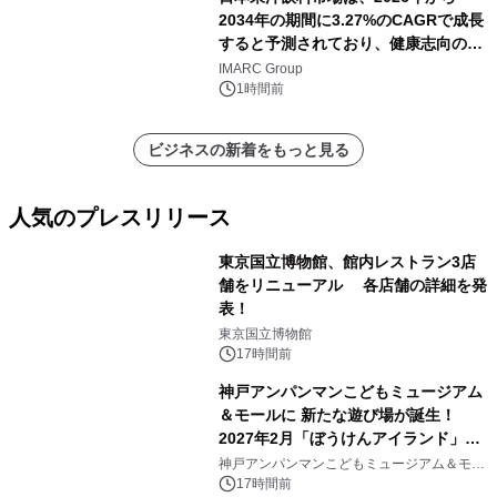
2034年の期間に3.27%のCAGRで成長
すると予測されており、健康志向の消
費の高まりを背景に、2034年までに米
IMARC Group
ドル 13 十億に達する見通しです。
1時間前
ビジネスの新着をもっと見る
人気のプレスリリース
東京国立博物館、館内レストラン3店
舗をリニューアル 各店舗の詳細を発
表！
1
東京国立博物館
17時間前
神戸アンパンマンこどもミュージアム
＆モールに 新たな遊び場が誕生！
2027年2月「ぼうけんアイランド」が
2
オープン
神戸アンパンマンこどもミュージアム＆モー
ル
17時間前