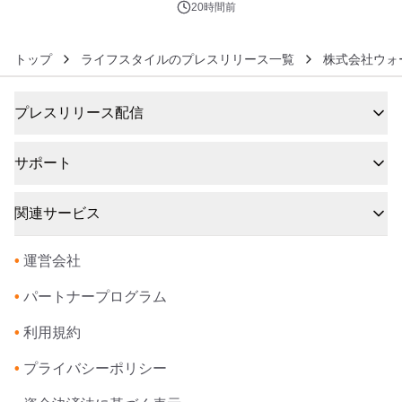
ィバル」、 グラングリーン大阪 ショ
20時間前
ップ&レストランでは 「I LIKE
SUMMER TIME with PEANUTS」を
トップ
ライフスタイルのプレスリリース一覧
株式会社ウォ
初開催！
プレスリリース配信
サポート
関連サービス
•
運営会社
•
パートナープログラム
•
利用規約
•
プライバシーポリシー