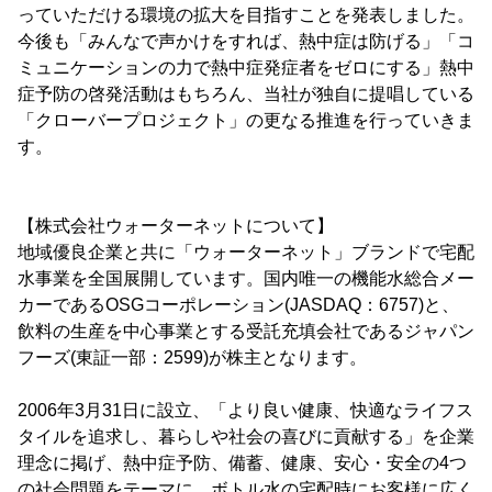
っていただける環境の拡大を目指すことを発表しました。
今後も「みんなで声かけをすれば、熱中症は防げる」「コ
ミュニケーションの力で熱中症発症者をゼロにする」熱中
症予防の啓発活動はもちろん、当社が独自に提唱している
「クローバープロジェクト」の更なる推進を行っていきま
す。
【株式会社ウォーターネットについて】
地域優良企業と共に「ウォーターネット」ブランドで宅配
水事業を全国展開しています。国内唯一の機能水総合メー
カーであるOSGコーポレーション(JASDAQ：6757)と、
飲料の生産を中心事業とする受託充填会社であるジャパン
フーズ(東証一部：2599)が株主となります。
2006年3月31日に設立、「より良い健康、快適なライフス
タイルを追求し、暮らしや社会の喜びに貢献する」を企業
理念に掲げ、熱中症予防、備蓄、健康、安心・安全の4つ
の社会問題をテーマに、ボトル水の宅配時にお客様に広く