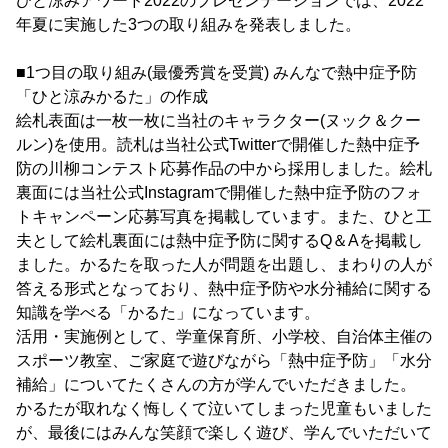
ひと涼みアワード2022のプレゼンテーションでは、2022
年夏に実施した3つの取り組みを発表しました。
■1つ目の取り組み(最優秀賞を受賞) みんなで熱中症予防
「ひと涼みかるた」の作成
絵札表面は一枚一枚に当社のキャラクター(ヌック＆クー
ルン)を使用。読札は当社公式Twitterで開催した熱中症予
防の川柳コンテスト応募作品の中から採用しました。絵札
裏面には当社公式Instagramで開催した熱中症予防のフォ
トキャンペーン応募写真を掲載しています。また、ひと工
夫として絵札裏面には熱中症予防に関するQ＆Aを掲載し
ました。かるたを取った人が問題を出題し、まわりの人が
答える形式となっており、熱中症予防や水分補給に関する
知識を学べる「かるた」になっています。
活用・実施例として、学童保育所、小学校、自治体主催の
スポーツ教室、ご家庭で遊びながら「熱中症予防」「水分
補給」についてたくさんの方が学んでいただきました。
かるたが取れなく悔しくて泣いてしまった児童もいました
が、最後にはみんな笑顔で楽しく遊び、学んでいただいて