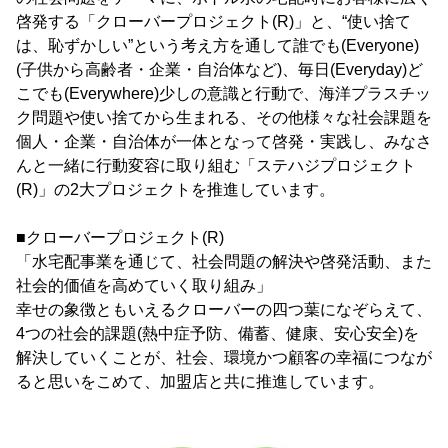
啓発する「クローバープロジェクト(R)」と、“使い捨て
は、恥ずかしい”という考え方を通して誰でも(Everyone)
(子供から高齢者・企業・自治体など)、毎日(Everyday)ど
こでも(Everywhere)少しの意識と行動で、海洋プラスチッ
ク問題や使い捨てから生まれる、その他様々な社会課題を
個人・企業・自治体が一体となって啓発・実践し、みなさ
んと一緒に行動変容に取り組む「ステハジプロジェクト
(R)」の2大プロジェクトを推進しています。
■クローバープロジェクト(R)
「水宅配事業を通じて、社会問題の解決や啓発活動、また
社会的価値を高めていく取り組み」
幸せの象徴ともいえるクローバーの四つ葉になぞらえて、
4つの社会的課題(熱中症予防、備蓄、健康、安心安全)を
解決していくことが、社会、環境かつ顧客の幸福につなが
ると思いをこめて、加盟店と共に推進しています。