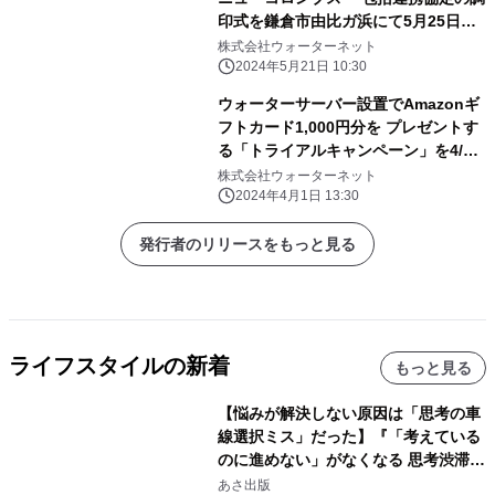
印式を鎌倉市由比ガ浜にて5月25日
(土)に開催
株式会社ウォーターネット
2024年5月21日 10:30
ウォーターサーバー設置でAmazonギ
フトカード1,000円分を プレゼントす
る「トライアルキャンペーン」を4/1
から開催
株式会社ウォーターネット
2024年4月1日 13:30
発行者のリリースをもっと見る
ライフスタイルの新着
もっと見る
【悩みが解決しない原因は「思考の車
線選択ミス」だった】『「考えている
のに進めない」がなくなる 思考渋滞か
ら抜け出す方法』2026年8月25日
あさ出版