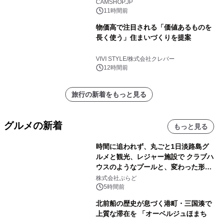
CAMSHOP.JP
11時間前
物価高で注目される「価値あるものを
長く使う」住まいづくりを提案
VIVI STYLE/株式会社クレバー
12時間前
旅行の新着をもっと見る
グルメの新着
もっと見る
時間に追われず、丸ごと1日淡路島グ
ルメと観光、レジャー施設で クラブハ
ウスのようなプールと、変わった形の
サウナも 「THE BOXY AWAJI」のお
株式会社ぷらど
得な素泊まり連泊プランで
5時間前
北前船の歴史が息づく港町・三国湊で
上質な滞在を 「オーベルジュほまち