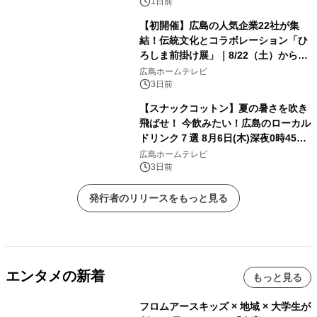
1日前
【初開催】広島の人気企業22社が集
結！伝統文化とコラボレーション「ひ
ろしま前掛け展」｜8/22（土）から開
幕！
広島ホームテレビ
3日前
【スナックコットン】夏の暑さを吹き
飛ばせ！ 今飲みたい！広島のローカル
ドリンク７選 8月6日(木)深夜0時45分
放送
広島ホームテレビ
3日前
発行者のリリースをもっと見る
エンタメの新着
もっと見る
フロムアースキッズ × 地域 × 大学生が