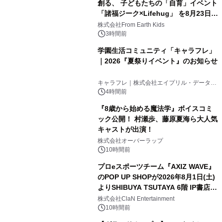
創る、 子どもたちの「自育」イベント
「諸福ジーク×Lifehug」 を8月23日
(日)開催
株式会社From Earth Kids
3時間前
学園生活コミュニティ「キャラフレ」
｜2026『夏祭りイベント』のお知らせ
キャラフレ｜株式会社エイプリル・データ・
デザインズ
4時間前
『8歳から始める魔法学』ボイスコミ
ック公開！ 村瀬歩、藤原夏海ら大人気
キャストが出演！
株式会社オーバーラップ
10時間前
プロeスポーツチーム『AXIZ WAVE』
のPOP UP SHOPが2026年8月1日(土)
よりSHIBUYA TSUTAYA 6階 IP書店で
開催決定！！
株式会社ClaN Entertainment
10時間前