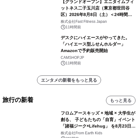
【グランドオープン】エニタイムフィ
ットネス二子玉川店（東京都世田谷
区）2026年8月8日（土）＜24時間年
中無休のフィットネスジム＞
株式会社Fast Fitness Japan
11時間前
デスクにハイエースがやってきた。
「ハイエース型ふせんホルダー」
Amazonで予約販売開始
CAMSHOP.JP
11時間前
エンタメの新着をもっと見る
旅行の新着
もっと見る
フロムアースキッズ × 地域 × 大学生が
創る、 子どもたちの「自育」イベント
「諸福ジーク×Lifehug」 を8月23日
(日)開催
株式会社From Earth Kids