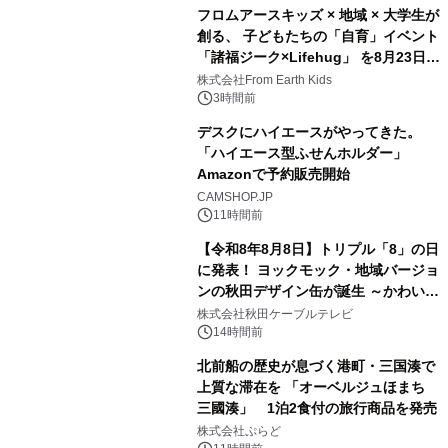
フロムアースキッズ × 地域 × 大学生が
創る、 子どもたちの「自育」イベント
「諸福ジーク×Lifehug」 を8月23日
3
(日)開催
株式会社From Earth Kids
3時間前
デスクにハイエースがやってきた。
「ハイエース型ふせんホルダー」
Amazonで予約販売開始
4
CAMSHOP.JP
11時間前
【令和8年8月8日】トリプル「8」の日
に発表！ ヨックモック・地域バージョ
ンの秋田デザイン缶が誕生 ～かわいい
5
秋田犬の子犬と秋田の四季と名所を巡
株式会社秋田ケーブルテレビ
るパッケージ～ 9月1日(火)秋田県内で
14時間前
販売開始
北前船の歴史が息づく港町・三国湊で
上質な滞在を 「オーベルジュほまち
三國湊」 1泊2食付の旅行商品を発売
6
株式会社ぷらど