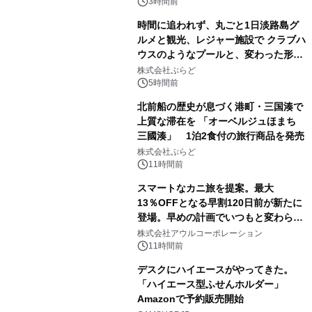
3時間前
時間に追われず、丸ごと1日淡路島グ
ルメと観光、レジャー施設で クラブハ
ウスのようなプールと、変わった形の
サウナも 「THE BOXY AWAJI」のお
株式会社ぷらど
得な素泊まり連泊プランで
5時間前
北前船の歴史が息づく港町・三国湊で
上質な滞在を 「オーベルジュほまち
三國湊」 1泊2食付の旅行商品を発売
株式会社ぷらど
11時間前
スマートなカニ旅を提案。最大
13％OFFとなる早割120日前が新たに
登場。早めの計画でいつもと変わらぬ
大人の冬旅を。ー夕日ヶ浦温泉「佳松
株式会社アウルコーポレーション
苑 別邸ふうか」ー
11時間前
デスクにハイエースがやってきた。
「ハイエース型ふせんホルダー」
Amazonで予約販売開始