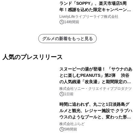
ランド「SOPPY」、楽天市場店5周
年！感謝を込めた限定キャンペーンを
8月10日より開催
LivelyLifeライブリーライフ株式会社
14時間前
グルメの新着をもっと見る
人気のプレスリリース
スヌーピーの湯が登場！ 「サウナのあ
とに楽しむPEANUTS」第2弾 渋谷
の人気銭湯「改良湯」と期間限定のコ
1
ラボレーション サウナイキタイコラ
株式会社ソニー・クリエイティブプロダクツ
ボグッズも発売決定！
1日前
時間に追われず、丸ごと1日淡路島グ
ルメと観光、レジャー施設で クラブハ
ウスのようなプールと、変わった形の
2
サウナも 「THE BOXY AWAJI」のお
株式会社ぷらど
得な素泊まり連泊プランで
5時間前