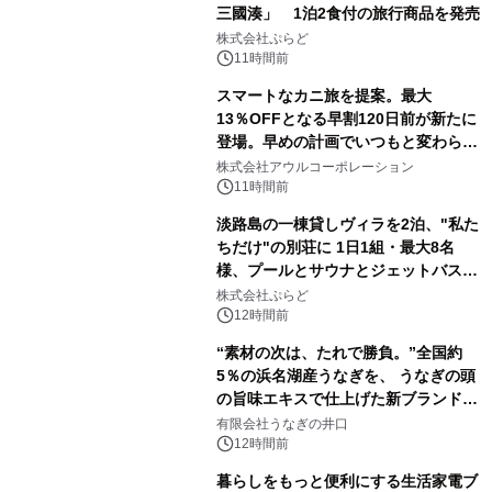
三國湊」 1泊2食付の旅行商品を発売
株式会社ぷらど
11時間前
スマートなカニ旅を提案。最大
13％OFFとなる早割120日前が新たに
登場。早めの計画でいつもと変わらぬ
大人の冬旅を。ー夕日ヶ浦温泉「佳松
株式会社アウルコーポレーション
苑 別邸ふうか」ー
11時間前
淡路島の一棟貸しヴィラを2泊、"私た
ちだけ"の別荘に 1日1組・最大8名
様、プールとサウナとジェットバス付
きで Villa Mon Temps AWAJIの連泊
株式会社ぷらど
素泊りプラン
12時間前
“素材の次は、たれで勝負。”全国約
5％の浜名湖産うなぎを、 うなぎの頭
の旨味エキスで仕上げた新ブランド
「井口の誉」誕生
有限会社うなぎの井口
12時間前
暮らしをもっと便利にする生活家電ブ