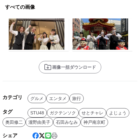
すべての画像
画像一括ダウンロード
カテゴリ
グルメ
エンタメ
旅行
タグ
STU48
ガクテンソク
せとチャレ
よじょう
奥田修二
瀧野由美子
石田みなみ
神戸南京町
シェア