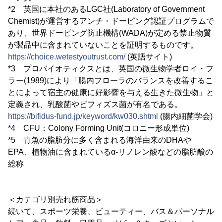
*2 英国に本社のあるLGC社(Laboratory of Government
Chemist)が運営するアンチ・ドーピング認証プログラムで
あり、世界ドーピング防止機構(WADA)が定める禁止物質
が製品中に含まれていないことを証明するものです。
https://choice.wetestyoutrust.com/
(英語サイト)
*3 プロバイオティクスとは、英国の微生物学者ロイ・フ
ラー(1989)により「腸内フローラのバランスを改善するこ
とによって宿主の健康に好影響を与える生きた微生物」と
定義され、乳酸菌やビフィズス菌が有名である。
https://bifidus-fund.jp/keyword/kw030.shtml
(腸内細菌学会)
*4 CFU：Colony Forming Unit(コロニー形成単位)
*5 青魚の脂肪分に多く含まれる海洋由来のDHAや
EPA、植物油に含まれているα-リノレン酸などの脂肪酸の
総称
＜カテゴリ別売れ筋商品＞
続いて、スポーツ栄養、ビューティー、バス＆パーソナル