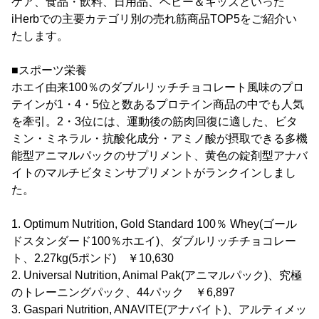
ケア、食品・飲料、日用品、ベビー＆キッズといった
iHerbでの主要カテゴリ別の売れ筋商品TOP5をご紹介い
たします。
■スポーツ栄養
ホエイ由来100％のダブルリッチチョコレート風味のプロ
テインが1・4・5位と数あるプロテイン商品の中でも人気
を牽引。2・3位には、運動後の筋肉回復に適した、ビタ
ミン・ミネラル・抗酸化成分・アミノ酸が摂取できる多機
能型アニマルパックのサプリメント、黄色の錠剤型アナバ
イトのマルチビタミンサプリメントがランクインしまし
た。
1. Optimum Nutrition, Gold Standard 100％ Whey(ゴール
ドスタンダード100％ホエイ)、ダブルリッチチョコレー
ト、2.27kg(5ポンド) ￥10,630
2. Universal Nutrition, Animal Pak(アニマルパック)、究極
のトレーニングパック、44パック ￥6,897
3. Gaspari Nutrition, ANAVITE(アナバイト)、アルティメッ