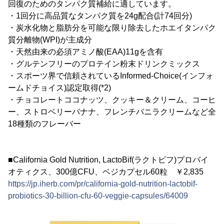
回復のためのタンパク質補給に適しています。
・1回分に高品質なタンパク質を24g配合(計74回分)
・炭水化物と脂肪分を可能な限り除去したホエイタンパク
質分離物(WPI)が主成分
・天然由来の必須アミノ酸(EAA)11gを含有
・グルテンフリーのプロテイン粉末ドリンクミックス
・スポーツ界で信頼されているInformed-Choice(インフォ
ームドチョイス)認定取得(*2)
・チョコレートココナッツ、クッキー＆クリーム、コーヒ
ー、ストロベリーバナナ、フレンチバニラクリームなど全
18種類のフレーバー
■California Gold Nutrition, LactoBif(ラクトビフ)プロバイ
オティクス、300億CFU、ベジカプセル60粒 ￥2,835
https://jp.iherb.com/pr/california-gold-nutrition-lactobif-
probiotics-30-billion-cfu-60-veggie-capsules/64009