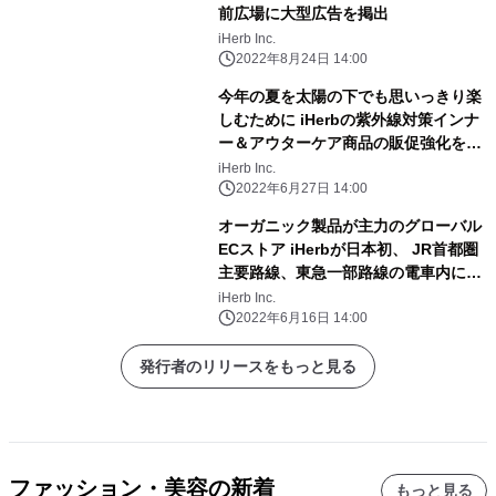
前広場に大型広告を掲出
iHerb Inc.
2022年8月24日 14:00
今年の夏を太陽の下でも思いっきり楽
しむために iHerbの紫外線対策インナ
ー＆アウターケア商品の販促強化を実
施
iHerb Inc.
2022年6月27日 14:00
オーガニック製品が主力のグローバル
ECストア iHerbが日本初、 JR首都圏
主要路線、東急一部路線の電車内に交
通広告を展開
iHerb Inc.
2022年6月16日 14:00
発行者のリリースをもっと見る
ファッション・美容の新着
もっと見る