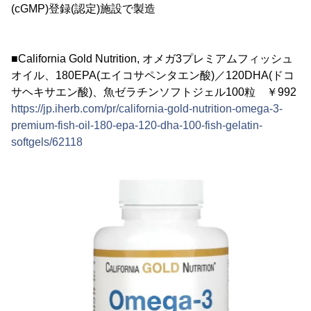
(cGMP)登録(認定)施設で製造
■California Gold Nutrition, オメガ3プレミアムフィッシュ
オイル、180EPA(エイコサペンタエン酸)／120DHA(ドコ
サヘキサエン酸)、魚ゼラチンソフトジェル100粒 ￥992
https://jp.iherb.com/pr/california-gold-nutrition-omega-3-
premium-fish-oil-180-epa-120-dha-100-fish-gelatin-
softgels/62118