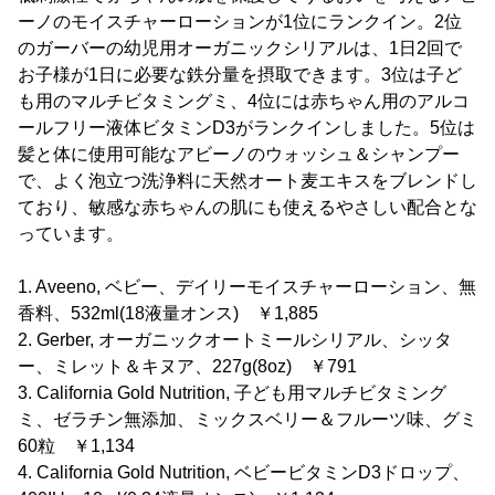
ーノのモイスチャーローションが1位にランクイン。2位
のガーバーの幼児用オーガニックシリアルは、1日2回で
お子様が1日に必要な鉄分量を摂取できます。3位は子ど
も用のマルチビタミングミ、4位には赤ちゃん用のアルコ
ールフリー液体ビタミンD3がランクインしました。5位は
髪と体に使用可能なアビーノのウォッシュ＆シャンプー
で、よく泡立つ洗浄料に天然オート麦エキスをブレンドし
ており、敏感な赤ちゃんの肌にも使えるやさしい配合とな
っています。
1. Aveeno, ベビー、デイリーモイスチャーローション、無
香料、532ml(18液量オンス) ￥1,885
2. Gerber, オーガニックオートミールシリアル、シッタ
ー、ミレット＆キヌア、227g(8oz) ￥791
3. California Gold Nutrition, 子ども用マルチビタミング
ミ、ゼラチン無添加、ミックスベリー＆フルーツ味、グミ
60粒 ￥1,134
4. California Gold Nutrition, ベビービタミンD3ドロップ、