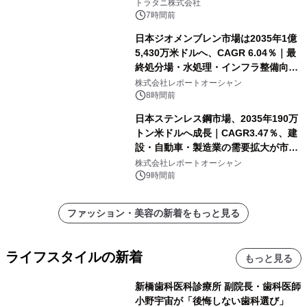
トラタニ株式会社
7時間前
日本ジオメンブレン市場は2035年1億
5,430万米ドルへ、CAGR 6.04％｜最
終処分場・水処理・インフラ整備向け
需要拡大
株式会社レポートオーシャン
8時間前
日本ステンレス鋼市場、2035年190万
トン米ドルへ成長｜CAGR3.47％、建
設・自動車・製造業の需要拡大が市場
を牽引
株式会社レポートオーシャン
9時間前
ファッション・美容の新着をもっと見る
ライフスタイルの新着
もっと見る
新橋歯科医科診療所 副院長・歯科医師
小野宇宙が「後悔しない歯科選び」