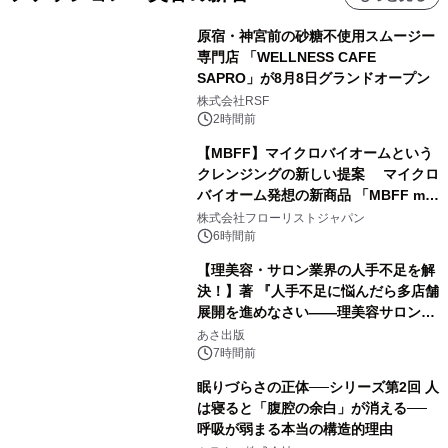
原宿・神宮前の砂糖不使用スムージー
専門店 「WELLNESS CAFE
SAPRO」が8月8日グランドオープン
株式会社RSF
2時間前
【MBFF】マイクロバイオームという
クレンジングの新しい提案 マイクロ
バイオーム発想の新商品 「MBFF mb
クレンジングPRO」を2026年8月6日
株式会社フローリストジャパン
発売
6時間前
【理美容・サロン業界の人手不足を解
決！】著 『人手不足に悩んだら多店舗
展開を進めなさい――理美容サロン
「多店舗展開」の教科書』2026年8月
あさ出版
24日（月）発売
7時間前
眠りづらさの正体──シリーズ第2回 人
は寝ると「腹腔の余白」が消える──
呼吸が弱まる本当の構造的理由