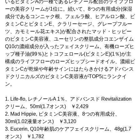
いるビタミンAの一種であるレチノール配合のライフフロ
ーの美容クリームが1位に。続いて、8つの有用成分(保湿
成分であるコンニャク根、フェルラ酸、ヒアルロン酸、ビ
タミンCとビタミンE、クラリーセージ、グレープフルー
ツ、カモミール花エキス)が配合されたマッド・ヒッピー
のビタミンC美容液、ユーセリンの整肌成分コエンザイム
Q10の濃縮成分が入ったフェイスクリーム、有機ローズヒ
ップ種子油(99％)とトコフェロール(ビタミンE)(1％)が主
構成のライフフローのローズヒップシードオイル、濃縮ビ
タミンCが乾燥や年齢サインにはたらきかけるアドバンス
ドクリニカルズのビタミンC美容液がTOP5にランクイ
ン。
1. Life-flo, レチノールA 1％、アドバンスド Revitalization
クリーム、50ml(1.7オンス) ￥2,429
2. Mad Hippie, ビタミンC美容液、8つの有用成分、
30ml(1.02液量オンス) ￥3,120
3. Eucerin, Q10年齢肌のケアフェイスクリーム、48g(1.7
オンス) ￥1,782