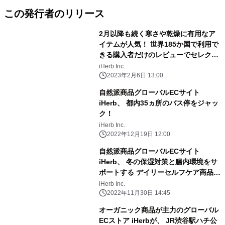
この発行者のリリース
2月以降も続く寒さや乾燥に有用なア
イテムが人気！ 世界185か国で利用で
きる購入者だけのレビューでセレクト
された 通販サイト「iHerb」がお勧め
iHerb Inc.
する★ バス＆パーソナルケア人気急上
2023年2月6日 13:00
昇ランキング5選を紹介
自然派商品グローバルECサイト
iHerb、 都内35ヵ所のバス停をジャッ
ク！
iHerb Inc.
2022年12月19日 12:00
自然派商品グローバルECサイト
iHerb、 冬の保湿対策と腸内環境をサ
ポートする デイリーセルフケア商品が
新登場
iHerb Inc.
2022年11月30日 14:45
オーガニック商品が主力のグローバル
ECストア iHerbが、 JR渋谷駅ハチ公