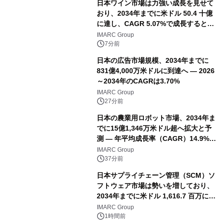
日本ワイン市場は力強い成長を見せて
おり、2034年までに米ドル 50.4 十億
に達し、CAGR 5.07%で成長すると予
測
IMARC Group
7分前
日本の広告市場規模、2034年までに
831億4,000万米ドルに到達へ ― 2026
～2034年のCAGRは3.70%
IMARC Group
27分前
日本の農業用ロボット市場、2034年ま
でに15億1,346万米ドル超へ拡大と予
測 ― 年平均成長率（CAGR）14.9%を
記録
IMARC Group
37分前
日本サプライチェーン管理（SCM）ソ
フトウェア市場は勢いを増しており、
2034年までに米ドル 1,616.7 百万に達
し、CAGR 3.42%で成長すると予測
IMARC Group
1時間前