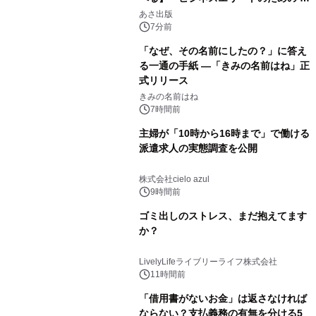
養としての蕎麦』2026年8月25日
あさ出版
（火）発売
7分前
「なぜ、その名前にしたの？」に答え
る一通の手紙 ―「きみの名前はね」正
式リリース
きみの名前はね
7時間前
主婦が「10時から16時まで」で働ける
派遣求人の実態調査を公開
株式会社cielo azul
9時間前
ゴミ出しのストレス、まだ抱えてます
か？
LivelyLifeライブリーライフ株式会社
11時間前
「借用書がないお金」は返さなければ
ならない？支払義務の有無を分ける5