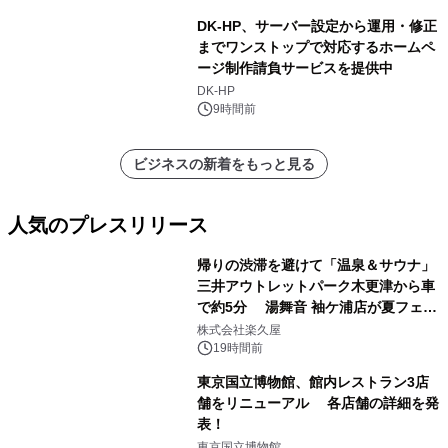
DK-HP、サーバー設定から運用・修正
までワンストップで対応するホームペ
ージ制作請負サービスを提供中
DK-HP
9時間前
ビジネスの新着をもっと見る
人気のプレスリリース
帰りの渋滞を避けて「温泉＆サウナ」
三井アウトレットパーク木更津から車
で約5分 湯舞音 袖ケ浦店が夏フェア
1
メニューを提供
株式会社楽久屋
19時間前
東京国立博物館、館内レストラン3店
舗をリニューアル 各店舗の詳細を発
表！
2
東京国立博物館