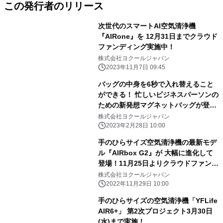
この発行者のリリース
次世代のスマートAI空気清浄機
『AIRone』を 12月31日までクラウド
ファンディング実施中！
株式会社ヨクールジャパン
2023年11月7日 09:45
バッグの中身を6秒で入れ替えること
ができる！ 忙しいビジネスパーソンの
ための新発想マグネットバッグが登
場！ 2月24日よりMakuakeにて販売開
株式会社ヨクールジャパン
始
2023年2月28日 10:00
手のひらサイズ空気清浄機の最新モデ
ル『AIRbox G2』が 大幅に進化して
登場！11月25日よりクラウドファンデ
ィングにて 最大35％オフの先行優待
株式会社ヨクールジャパン
価格で販売中
2022年11月29日 10:00
手のひらサイズの空気清浄機「YFLife
AIR6+」 第2次プロジェクト3月30日
(水)まで実施！