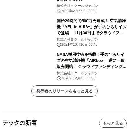
株式会社ヨクールジャパン
2022年2月22日 10:00
開始24時間で500万円達成！ 空気清浄
機「YFLife AIR6+」が手のひらサイズ
で登場 11月30日までクラウドファ
ンディング実施中！
株式会社ヨクールジャパン
2021年10月20日 09:45
NASA採用技術を搭載！手のひらサイ
ズの空気清浄機「AIRbox」 遂に一般
販売開始！ クラウドファンディングで
3,000万円近い支援獲得の話題の商品
株式会社ヨクールジャパン
2020年12月8日 11:00
発行者のリリースをもっと見る
テックの新着
もっと見る