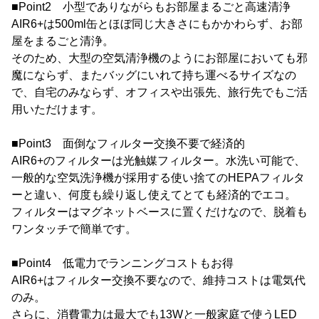
■Point2 小型でありながらもお部屋まるごと高速清浄
AIR6+は500ml缶とほぼ同じ大きさにもかかわらず、お部
屋をまるごと清浄。
そのため、大型の空気清浄機のようにお部屋においても邪
魔にならず、またバッグにいれて持ち運べるサイズなの
で、自宅のみならず、オフィスや出張先、旅行先でもご活
用いただけます。
■Point3 面倒なフィルター交換不要で経済的
AIR6+のフィルターは光触媒フィルター。水洗い可能で、
一般的な空気洗浄機が採用する使い捨てのHEPAフィルタ
ーと違い、何度も繰り返し使えてとても経済的でエコ。
フィルターはマグネットベースに置くだけなので、脱着も
ワンタッチで簡単です。
■Point4 低電力でランニングコストもお得
AIR6+はフィルター交換不要なので、維持コストは電気代
のみ。
さらに、消費電力は最大でも13Wと一般家庭で使うLED