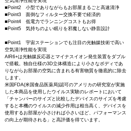
空気清浄性能を実現
■Point2 小型でありながらもお部屋まるごと高速清浄
■Point3 面倒なフィルター交換不要で経済的
■Point4 低電力でランニングコストもお得
■Point5 気持ちのよい眠りを邪魔しない静音設計
■Point1 宇宙ステーションでも注目の光触媒技術で高い
空気清浄性能を実現
AIR6+は光触媒反応器とマイナスイオン発生装置をダブル
で搭載。独自仕様の3D立体構造により小さなボディであ
りながらお部屋の空気に含まれる有害物質を徹底的に除去
します。
米国FDA(米国食品医薬局)認可のアメリカの研究室が実施
した本商品を使用したウイルス実験のレポートにおいて
「チャンバーのサイズと比較したデバイスのサイズを考慮
すると本機のウイルスの減少作用は相当高く、デバイスを
使用するお部屋が小さければ小さいほど、パフォーマンス
の向上が期待される」と高評価を得ています。