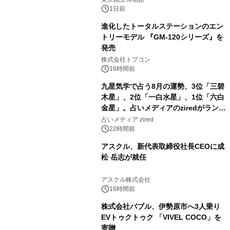
1日前
進化したトータルステーションのエン
トリーモデル 『GM-120シリーズ』を
発売
3
株式会社トプコン
16時間前
九星気学で占う8月の運勢、3位「三碧
木星」、2位「一白水星」、1位「六白
金星」。占いメディアのziredがランキ
4
ングを発表
占いメディア zired
22時間前
アスクル、新代表取締役社長CEOに成
松 岳志が就任
5
アスクル株式会社
16時間前
株式会社バブル、伊勢原市へ3人乗り
EVトゥクトゥク 「VIVEL COCO」を
寄贈