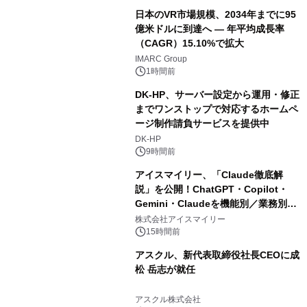
日本のVR市場規模、2034年までに95
億米ドルに到達へ ― 年平均成長率
（CAGR）15.10%で拡大
IMARC Group
1時間前
DK-HP、サーバー設定から運用・修正
までワンストップで対応するホームペ
ージ制作請負サービスを提供中
DK-HP
9時間前
アイスマイリー、「Claude徹底解
説」を公開！ChatGPT・Copilot・
Gemini・Claudeを機能別／業務別に
比較―自社に合う生成AIの選び方がわ
株式会社アイスマイリー
かる実践ガイド
15時間前
アスクル、新代表取締役社長CEOに成
松 岳志が就任
アスクル株式会社