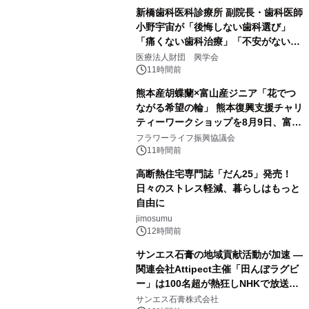
新橋歯科医科診療所 副院長・歯科医師
小野宇宙が「後悔しない歯科選び」
「痛くない歯科治療」「不安がない治
療計画」をテーマに専門監修
医療法人財団 興学会
11時間前
熊本産胡蝶蘭×富山産ジニア「花でつ
ながる希望の輪」 熊本復興支援チャリ
ティーワークショップを8月9日、富
山・射水で開催
フラワーライフ振興協議会
11時間前
高断熱住宅専門誌「だん25」発売！
日々のストレス軽減、暮らしはもっと
自由に
jimosumu
12時間前
サンエス石膏の地域貢献活動が加速 ―
関連会社Attipect主催「田んぼラグビ
ー」は100名超が熱狂しNHKで放送さ
れました。
サンエス石膏株式会社