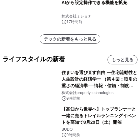
AIから設定操作できる機能を拡充
株式会社ミショナ
17時間前
テックの新着をもっと見る
ライフスタイルの新着
もっと見る
住まいを選び直す自由 ー住宅流動性と
人生設計の経済学ー （第４回：取引の
重さの経済学──情報・信頼・制度を
PropTechはどう組み替えるか）｜
株式会社property technologies
PropTech-Lab
9時間前
【高知から世界へ】トップランナーと
一緒に走るトレイルランニングイベン
トを高知で8月29日（土）開催
BUDO
9時間前