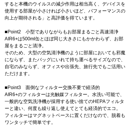
すると本機のウイルスの減少作用は相当高く、デバイスを
使用する部屋が小さければ小さいほど、パフォーマンスの
向上が期待される」と高評価を得ています。
■Point2 小型でありながらもお部屋まるごと高速清浄
AIR6+は500ml缶とほぼ同じ大きさにもかかわらず、お部
屋をまるごと清浄。
そのため、大型の空気清浄機のように部屋においても邪魔
にならず、またバッグにいれて持ち運べるサイズなので、
自宅のみならず、オフィスや出張先、旅行先でもご活用い
ただけます。
■Point3 面倒なフィルター交換不要で経済的
AIR6+のフィルターは光触媒フィルター。水洗い可能で、
一般的な空気洗浄機が採用する使い捨てのHEPAフィルタ
ーと違い、何度も繰り返し使えてとても経済的でエコ。
フィルターはマグネットベースに置くだけなので、脱着も
ワンタッチで簡単です。