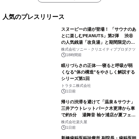
人気のプレスリリース
スヌーピーの湯が登場！ 「サウナのあ
とに楽しむPEANUTS」第2弾 渋谷
の人気銭湯「改良湯」と期間限定のコ
1
ラボレーション サウナイキタイコラ
株式会社ソニー・クリエイティブプロダクツ
ボグッズも発売決定！
18時間前
眠りづらさの正体──寝ると呼吸が弱
くなる"体の構造"をやさしく解説する
シリーズ第1回
2
トラタニ株式会社
1日前
帰りの渋滞を避けて「温泉＆サウナ」
三井アウトレットパーク木更津から車
で約5分 湯舞音 袖ケ浦店が夏フェア
3
メニューを提供
株式会社楽久屋
1日前
新橋歯科医科診療所 副院長・歯科医師