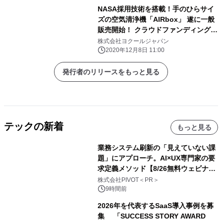
NASA採用技術を搭載！手のひらサイ
ズの空気清浄機「AIRbox」 遂に一般
販売開始！ クラウドファンディングで
3,000万円近い支援獲得の話題の商品
株式会社ヨクールジャパン
2020年12月8日 11:00
発行者のリリースをもっと見る
テックの新着
もっと見る
業務システム刷新の「見えていない課
題」にアプローチ。AI×UX専門家の要
求定義メソッド【8/26無料ウェビナ
ー】株式会社PIVOT
株式会社PIVOT＜PR＞
9時間前
2026年を代表するSaaS導入事例を募
集 「SUCCESS STORY AWARD