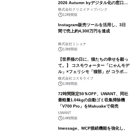
2026 Autumn byデジタル化の窓口」
開催
株式会社クリエイティブバンク
12時間前
Instagram販売ツールを活用し、3日
間で売上約4,300万円を達成
株式会社ミショナ
13時間前
【世界猫の日に、猫たちの幸せを願っ
て。】 コスモウォーター「にゃんモデ
ル」×フェリシモ「猫部」が コラボキ
ャンペーンを実施
株式会社コスモライフ
13時間前
72時間限定50％OFF、UWANT、同社
最軽量1.04kgの自動ゴミ収集掃除機
「V700 Pro」をMakuakeで発売
UWANT
14時間前
lmessage、MCP接続機能を強化し、