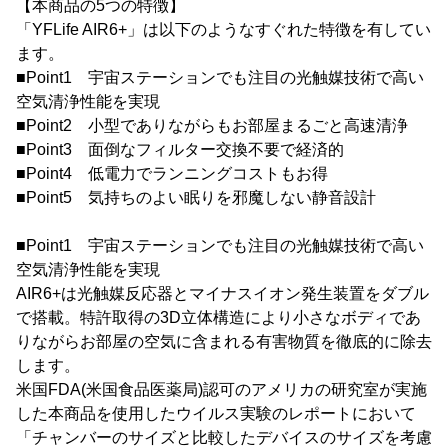
【本商品の5つの特徴】
「YFLife AIR6+」は以下のようなすぐれた特徴を有してい
ます。
■Point1 宇宙ステーションでも注目の光触媒技術で高い
空気清浄性能を実現
■Point2 小型でありながらもお部屋まるごと高速清浄
■Point3 面倒なフィルター交換不要で経済的
■Point4 低電力でランニングコストもお得
■Point5 気持ちのよい眠りを邪魔しない静音設計
■Point1 宇宙ステーションでも注目の光触媒技術で高い
空気清浄性能を実現
AIR6+は光触媒反応器とマイナスイオン発生装置をダブル
で搭載。特許取得の3D立体構造により小さなボディであ
りながらお部屋の空気に含まれる有害物質を徹底的に除去
します。
米国FDA(米国食品医薬局)認可のアメリカの研究室が実施
した本商品を使用したウイルス実験のレポートにおいて
「チャンバーのサイズと比較したデバイスのサイズを考慮