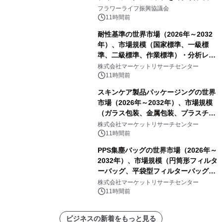
山・射水で開催
フラワーライフ振興協議会
11時間前
耐性基準の世界市場（2026年～2032
年）、市場規模（国家標準、一級標
準、二級標準、作業標準）・分析レポ
ートを発表
株式会社マーケットリサーチセンター
11時間前
スキンケア製品パッケージングの世界
市場（2026年～2032年）、市場規模
（ガラス包装、金属包装、プラスチッ
ク包装、その他）・分析レポートを発
株式会社マーケットリサーチセンター
表
11時間前
PPS集塵バッグの世界市場（2026年～
2032年）、市場規模（円筒形フィルタ
ーバッグ、平袋型フィルターバッグ、
プリーツフィルターバッグ、その
株式会社マーケットリサーチセンター
他）・分析レポートを発表
11時間前
ビジネスの新着をもっと見る