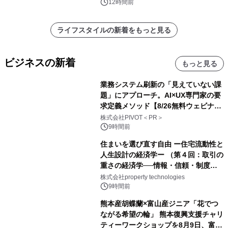
12時間前
ライフスタイルの新着をもっと見る
ビジネスの新着
もっと見る
業務システム刷新の「見えていない課
題」にアプローチ。AI×UX専門家の要
求定義メソッド【8/26無料ウェビナ
ー】株式会社PIVOT
株式会社PIVOT＜PR＞
9時間前
住まいを選び直す自由 ー住宅流動性と
人生設計の経済学ー （第４回：取引の
重さの経済学──情報・信頼・制度を
PropTechはどう組み替えるか）｜
株式会社property technologies
PropTech-Lab
9時間前
熊本産胡蝶蘭×富山産ジニア「花でつ
ながる希望の輪」 熊本復興支援チャリ
ティーワークショップを8月9日、富