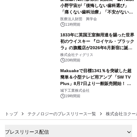
小野宇宙が「後悔しない歯科選び」
「痛くない歯科治療」「不安がない治
4
療計画」をテーマに専門監修
医療法人財団 興学会
11時間前
1833年に英国王室御用達を賜った世界
初のウイスキー 『ロイヤル・ブラック
ラ』の旗艦店が2026年6月新宿に誕
5
生 バカルディ ジャパンと連携した
株式会社ティグリス
没入型バー「BAR Arca」
20時間前
Makuakeで目標1341％を突破した超
簡単＆小型テレビ用アンプ 「SW TV
Plus」8月7日より一般販売開始！ ケ
6
ーブル1本つなぐだけ、テレビの音が
城下工業株式会社
ぐっと豊かに
19時間前
トップ
テクノロジーのプレスリリース一覧
株式会社ヨクー
プレスリリース配信