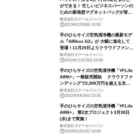
ができる！ 忙しいビジネスパーソンの
ための新発想マグネットバッグが登
場！ 2月24日よりMakuakeにて販売開
株式会社ヨクールジャパン
始
2023年2月28日 10:00
手のひらサイズ空気清浄機の最新モデ
ル『AIRbox G2』が 大幅に進化して
登場！11月25日よりクラウドファンデ
ィングにて 最大35％オフの先行優待
株式会社ヨクールジャパン
価格で販売中
2022年11月29日 10:00
手のひらサイズの空気清浄機「YFLife
AIR6+」一般販売開始 クラウドファ
ンディングで2,300万円を超える支援
獲得
株式会社ヨクールジャパン
2022年8月30日 10:30
手のひらサイズの空気清浄機「YFLife
AIR6+」 第2次プロジェクト3月30日
(水)まで実施！
株式会社ヨクールジャパン
2022年2月22日 10:00