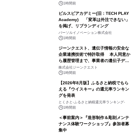
1時間前
ビルスピアカデミー(旧：TECH PLAY
Academy) 「変革は外注できない」
を掲げ、リブランディング
パーソルイノベーション株式会社
1時間前
ジーンクエスト、遺伝子情報の安全な
企業連携技術で特許取得 本人同意か
ら履歴管理まで、事業者の遺伝子デー
タ活用を支援
株式会社ジーンクエスト
1時間前
【2026年8月版】ふるさと納税でもら
える『ウイスキー』の還元率ランキン
グを発表
とくさと-ふるさと納税還元率ランキング-
1時間前
＜事前案内＞『造形制作＆彫刻メンテ
ナンス体験ワークショップ』参加者募
集中