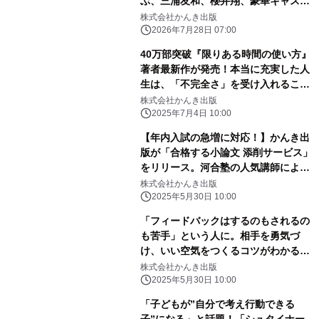
ぶ、三浦友和、櫻井翔、豪華キャスト
で実写映画化！2027年公開決定
株式会社かんき出版
2026年7月28日 07:00
40万部突破『限りある時間の使い方』
著者最新作が発売！本当に充実した人
生は、「不完全さ」を受け入れること
から始まる
株式会社かんき出版
2025年7月4日 10:00
【年内入試の急増に対応！】かんき出
版が「合格する小論文 添削サービス」
をリリース。河合塾の人気講師による
添削で、大学受験生の合格を支援しま
株式会社かんき出版
す
2025年5月30日 10:00
「フィードバックはするのもされるの
も苦手」という人に。相手を勇気づ
け、いい空気をつくるコツがわかる本
が発売！
株式会社かんき出版
2025年5月30日 10:00
「子どもが”自分で考え行動できる
子”になる」と話題！「シュタイナー