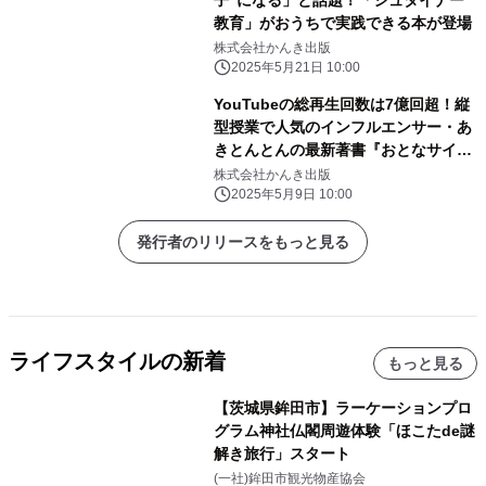
教育」がおうちで実践できる本が登場
株式会社かんき出版
2025年5月21日 10:00
YouTubeの総再生回数は7億回超！縦
型授業で人気のインフルエンサー・あ
きとんとんの最新著書『おとなサイエ
ンス』が登場
株式会社かんき出版
2025年5月9日 10:00
発行者のリリースをもっと見る
ライフスタイルの新着
もっと見る
【茨城県鉾田市】ラーケーションプロ
グラム神社仏閣周遊体験「ほこたde謎
解き旅行」スタート
(一社)鉾田市観光物産協会