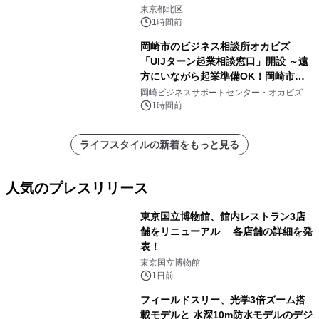
東京都北区
1時間前
岡崎市のビジネス相談所オカビズ
「UIJターン起業相談窓口」開設 ～遠
方にいながら起業準備OK！岡崎市を
挑戦者があつまるまちに～
岡崎ビジネスサポートセンター・オカビズ
1時間前
ライフスタイルの新着をもっと見る
人気のプレスリリース
東京国立博物館、館内レストラン3店
舗をリニューアル 各店舗の詳細を発
表！
1
東京国立博物館
1日前
フィールドスリー、光学3倍ズーム搭
載モデルと 水深10m防水モデルのデジ