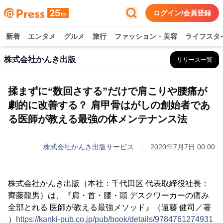
ログイン/会員登録
新着
エンタメ
グルメ
旅行
ファッション・美容
ライフスタ
株式会社かんき出版
リリース一覧
揉まずに“数回さする”だけで肩こりや腰痛が
劇的に改善する？ 肩甲骨はがしの創始者であ
る医師が教える最強の体メンテナンス法
株式会社かんき出版
サービス
2020年7月7日 00:00
株式会社かんき出版（本社：千代田区 代表取締役社長：
齊藤龍男）は、『肩・首・腰・頭 デスクワーカーの痛み
全部とれる 医師が教える最強メソッド』（遠藤 健司／著
）
https://kanki-pub.co.jp/pub/book/details/9784761274931