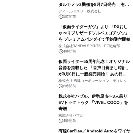
タルカメラ2機種を8月7日発売 有効
2
約1300万画素、用途別に選べるコンデ
フィールドスリー株式会社
ジ新登場
5時間前
「仮面ライダーガヴ」より 「DXおし
ゃべりブリザードソルベエゴチゾウ」
を プレミアムバンダイで予約受付開始
3
株式会社BANDAI SPIRITS EC戦略部
4時間前
仮面ライダー55周年記念！オリジナル
音源を搭載した 「音声目覚まし時計」
が8月6日に一般発売開始！ あの日の
4
大興奮が今甦る
株式会社 秀建コーポレーション ディレクト
アートギャラリー
8時間前
株式会社バブル、伊勢原市へ3人乗り
EVトゥクトゥク 「VIVEL COCO」を
寄贈
5
株式会社バブル
4時間前
有線CarPlay／Android Autoをワイヤ