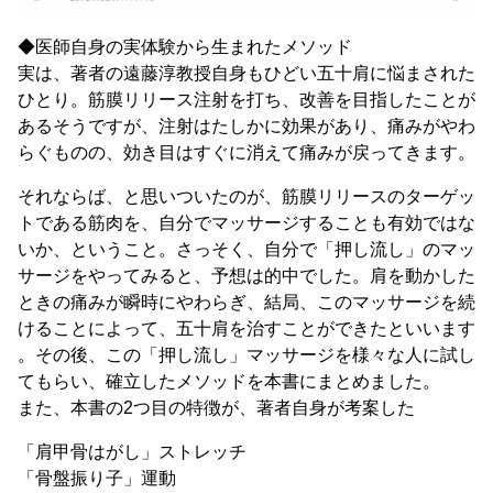
◆医師自身の実体験から生まれたメソッド
実は、著者の遠藤淳教授自身もひどい五十肩に悩まされた
ひとり。筋膜リリース注射を打ち、改善を目指したことが
あるそうですが、注射はたしかに効果があり、痛みがやわ
らぐものの、効き目はすぐに消えて痛みが戻ってきます。
それならば、と思いついたのが、筋膜リリースのターゲッ
トである筋肉を、自分でマッサージすることも有効ではな
いか、ということ。さっそく、自分で「押し流し」のマッ
サージをやってみると、予想は的中でした。肩を動かした
ときの痛みが瞬時にやわらぎ、結局、このマッサージを続
けることによって、五十肩を治すことができたといいます
。その後、この「押し流し」マッサージを様々な人に試し
てもらい、確立したメソッドを本書にまとめました。
また、本書の2つ目の特徴が、著者自身が考案した
「肩甲骨はがし」ストレッチ
「骨盤振り子」運動