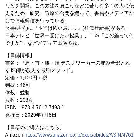
などを開発。この方法を肩こりなどに苦しむ多くの人に伝
えるため、研究、診療の合間を縫って、書籍やメディアな
どで情報発信を行っている。
著書(共著)に『本当は怖い肩こり』(祥伝社新書)がある。
日本テレビ「世界一受けたい授業」、TBS「この差って何
ですか?」などメディア出演多数。
【書誌情報】
書名：『肩・首・腰・頭 デスクワーカーの痛み全部とれ
る 医師が教える最強メソッド』
定価：1,400円＋税
判型：46判
体裁：並製
頁数：208頁
ISBN：978-4-7612-7493-1
発行日：2020年7月8日
【書籍のご購入はこちら】
Amazon
https://www.amazon.co.jp/exec/obidos/ASIN/4761