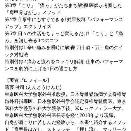
第3章「こり」「痛み」がたちまち解消! 医師が考案した
「肩甲骨はがし」メソッド
第4章 仕事中にもすぐできる! 効果抜群「パフォーマンス
アップ」エクササイズ
第5章 日々の生活をちょっと変えるだけ! 「こり」と「痛
み」を消し去る8つのコツ
特別付録1 辛い痛みを瞬時に解消! 四十肩・五十肩のクイ
ック対処法
特別付録2 痛みと疲れをスッキリ解消! 仕事のパフォーマ
ンスを劇的に上げる1日の過ごし方
【著者プロフィール】
遠藤 健司 (えんどうけんじ)
東京医科大学整形外科准教授。日本脊椎脊髄病学会脊椎脊
髄外科指導医、日本整形外科学会認定脊椎脊髄病医。東京
医科大学整形外科大学院修了後、米ロックフェラー大学、
東京医科大学整形外科医長等を経て2018年より現職。
自身が肩こりに苦しんだ経験から、本書で紹介するメソッ
ド「肩甲骨はがし」ストレッチ、「押し流し」マッサージ