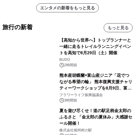
エンタメの新着をもっと見る
旅行の新着
もっと見る
【高知から世界へ】トップランナーと
一緒に走るトレイルランニングイベン
トを高知で8月29日（土）開催
BUDO
2時間前
熊本産胡蝶蘭×富山産ジニア「花でつ
ながる希望の輪」 熊本復興支援チャリ
ティーワークショップを8月9日、富
山・射水で開催
フラワーライフ振興協議会
3時間前
夏を遊び尽くせ！道の駅足柄金太郎の
ふるさと 「金太郎の夏休み」大感謝セ
ール開催！
株式会社相州村の駅