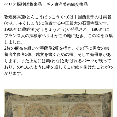
ペリオ探検隊将来品 ギメ東洋美術館交換品
敦煌莫高窟(とんこうばっこうくつ)は中国西北部の甘粛省
(かんしゅくしょう)に位置する中国最大の石窟寺院です。
1900年に蔵経洞(ぞうきょうどう)が発見され、1908年に
フランス人の探検家ペリオがこの地に赴き、この絵を収集
しました。
2枚の麻布を継いで菩薩像2尊を描き、その下に男女の供
養者坐像各3体、銘文を書くための欄、そして短冊形があ
ります。また上辺には羂(わな)と呼ばれるパーツが残って
おり、のれんのように棒を通してこの絵を掛けたことがわ
かります。