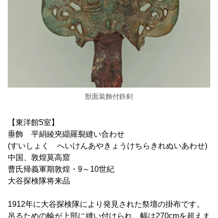
獣面装飾付鉄剣
【東洋館5室】
垂飾 平絹綾夾纈羅裂縫い合わせ
(すいしょく へいけんあやきょうけちらきれぬいあわせ)
中国、敦煌莫高窟
曹氏帰義軍期敦煌・9～10世紀
大谷探検隊将来品
1912年に大谷探検隊により発見された祭壇の掛布です。
吊るための輪が上部に縫い付けられ、幅は270cmを超えま