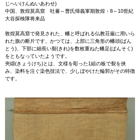
じへいけんぬいあわせ)
中国、敦煌莫高窟 吐蕃～曹氏帰義軍期敦煌・8～10世紀
大谷探検隊将来品
敦煌莫高窟で発見された、幡と呼ばれる仏教荘厳に用いら
れた旗の断片です。かつては、上部に三角形の幡頭(ばん
とう)、下部に細長い裂(きれ)を数枚重ねた幡足(ばんそく)
をともなっていたようです。
夾纈(きょうけち)とは、文様を彫った1組の板で裂を挟
み、染料を注ぐ染色技法で、少しぼやけた輪郭がその特徴
です。