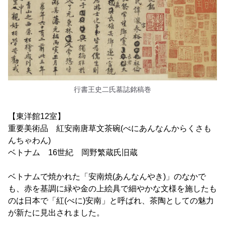
行書王史二氏墓誌銘稿巻
【東洋館12室】
重要美術品 紅安南唐草文茶碗(べにあんなんからくさも
んちゃわん)
ベトナム 16世紀 岡野繁蔵氏旧蔵
ベトナムで焼かれた「安南焼(あんなんやき)」のなかで
も、赤を基調に緑や金の上絵具で細やかな文様を施したも
のは日本で「紅(べに)安南」と呼ばれ、茶陶としての魅力
が新たに見出されました。