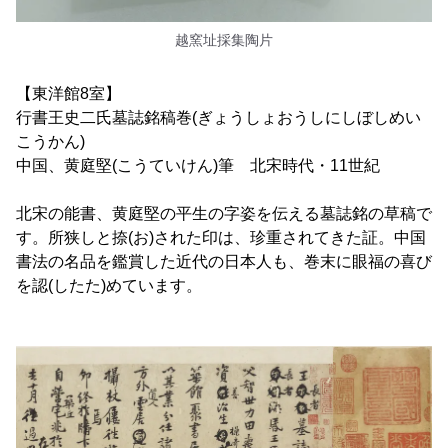
越窯址採集陶片
【東洋館8室】
行書王史二氏墓誌銘稿巻(ぎょうしょおうしにしぼしめい
こうかん)
中国、黄庭堅(こうていけん)筆 北宋時代・11世紀
北宋の能書、黄庭堅の平生の字姿を伝える墓誌銘の草稿で
す。所狭しと捺(お)された印は、珍重されてきた証。中国
書法の名品を鑑賞した近代の日本人も、巻末に眼福の喜び
を認(したた)めています。