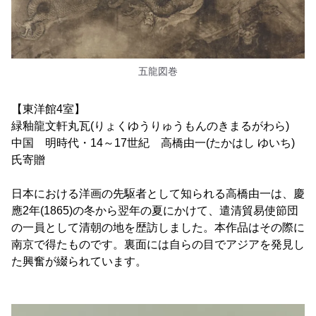
五龍図巻
【東洋館4室】
緑釉龍文軒丸瓦(りょくゆうりゅうもんのきまるがわら)
中国 明時代・14～17世紀 高橋由一(たかはし ゆいち)
氏寄贈
日本における洋画の先駆者として知られる高橋由一は、慶
應2年(1865)の冬から翌年の夏にかけて、遣清貿易使節団
の一員として清朝の地を歴訪しました。本作品はその際に
南京で得たものです。裏面には自らの目でアジアを発見し
た興奮が綴られています。