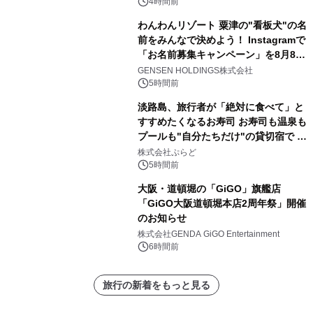
4時間前
わんわんリゾート 粟津の"看板犬"の名
前をみんなで決めよう！ Instagramで
「お名前募集キャンペーン」を8月8日
(土)より開催
GENSEN HOLDINGS株式会社
5時間前
淡路島、旅行者が「絶対に食べて」と
すすめたくなるお寿司 お寿司も温泉も
プールも"自分たちだけ"の貸切宿で 1
日1組限定「岩屋温泉 絵島別庭 海と
株式会社ぷらど
森」の握り寿司プラン
5時間前
大阪・道頓堀の「GiGO」旗艦店
「GiGO大阪道頓堀本店2周年祭」開催
のお知らせ
株式会社GENDA GiGO Entertainment
6時間前
旅行の新着をもっと見る