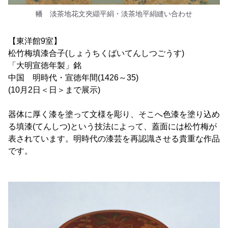
幡 淡茶地花文夾纈平絹・淡茶地平絹縫い合わせ
【東洋館9室】
松竹梅填漆合子(しょうちくばいてんしつごうす)
「大明宣徳年製」銘
中国 明時代・宣徳年間(1426～35)
(10月2日＜日＞まで展示)
器体に厚く漆を塗って文様を彫り、そこへ色漆を塗り込め
る填漆(てんしつ)という技法によって、蓋面には松竹梅が
表されています。明時代の漆芸を再認識させる貴重な作品
です。