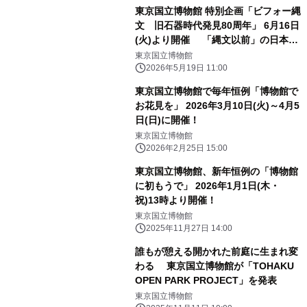
東京国立博物館 特別企画「ビフォー縄
文 旧石器時代発見80周年」 6月16日
(火)より開催 「縄文以前」の日本の
歴史発見につながった、 岩宿遺跡の石
東京国立博物館
器が集結！
2026年5月19日 11:00
東京国立博物館で毎年恒例「博物館で
お花見を」 2026年3月10日(火)～4月5
日(日)に開催！
東京国立博物館
2026年2月25日 15:00
東京国立博物館、新年恒例の「博物館
に初もうで」 2026年1月1日(木・
祝)13時より開催！
東京国立博物館
2025年11月27日 14:00
誰もが憩える開かれた前庭に生まれ変
わる 東京国立博物館が「TOHAKU
OPEN PARK PROJECT」を発表
東京国立博物館