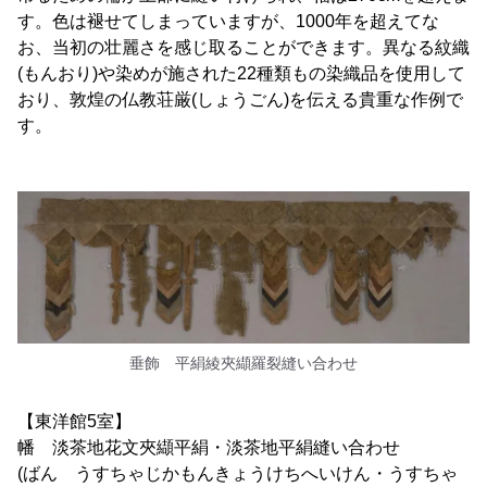
す。色は褪せてしまっていますが、1000年を超えてな
お、当初の壮麗さを感じ取ることができます。異なる紋織
(もんおり)や染めが施された22種類もの染織品を使用して
おり、敦煌の仏教荘厳(しょうごん)を伝える貴重な作例で
す。
垂飾 平絹綾夾纈羅裂縫い合わせ
【東洋館5室】
幡 淡茶地花文夾纈平絹・淡茶地平絹縫い合わせ
(ばん うすちゃじかもんきょうけちへいけん・うすちゃ