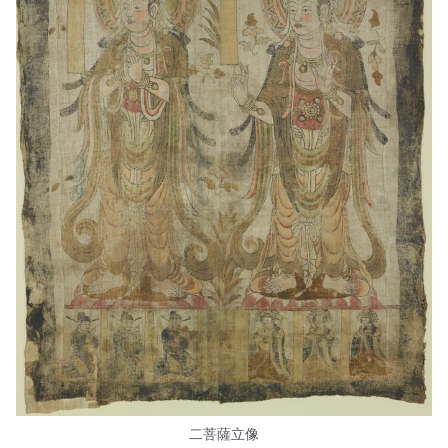
二菩薩立像