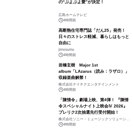
の“ぷよぷよ愛”が決定！
広島ホームテレビ
4時間前
高断熱住宅専門誌「だん25」発売！
日々のストレス軽減、暮らしはもっと
自由に
jimosumu
4時間前
岩橋玄樹 Major 1st
album「LAzarus（読み：ラザロ）」
収録楽曲解禁！
株式会社テイチクエンタテインメント
4時間前
「陳情令」劇場上映、第4弾！ 『陳情
令スペシャルナイト上映会Ⅳ 2026』
プレリク2次抽選先行受付開始！
株式会社ソニー・ミュージックソリューショ
ンズ
4時間前