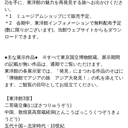
2)を手に、東洋館の魅力を再発見する旅へお出かけくださ
い。
＊1 ミュージアムショップにて販売予定。
＊2 会期中、東洋館インフォメーションで無料配布予定
(数に限りがございます)。当館ウェブサイトからもダウン
ロードできます。
●主な展示作品● ※すべて東京国立博物館蔵。展示期間
の記載が無い作品は、通期でご覧いただけます。
東洋館の各展示室では、「発見」にまつわる作品のそばに
「博物館でアジアの旅 アジア大発見！」の札を添えてい
ます。ご観覧の目印としてお役立てください。
【東洋館3室】
二菩薩立像(にぼさつりゅうぞう)
中国、敦煌莫高窟蔵経洞(とんこうばっこうくつぞうきょ
うどう)
五代十国～北宋時代・10世紀