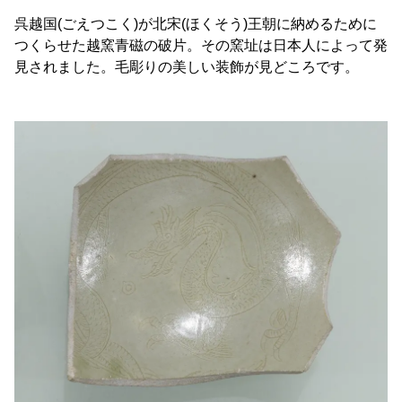
呉越国(ごえつこく)が北宋(ほくそう)王朝に納めるために
つくらせた越窯青磁の破片。その窯址は日本人によって発
見されました。毛彫りの美しい装飾が見どころです。