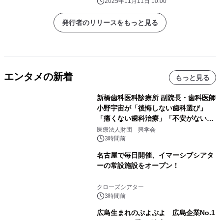
2025年11月11日 10:00
発行者のリリースをもっと見る
エンタメの新着
もっと見る
新橋歯科医科診療所 副院長・歯科医師
小野宇宙が「後悔しない歯科選び」
「痛くない歯科治療」「不安がない治
療計画」をテーマに専門監修
医療法人財団 興学会
3時間前
名古屋で毎日開催、イマーシブシアタ
ーの常設施設をオープン！
クローズシアター
3時間前
広島生まれのぷよぷよ 広島企業No.1