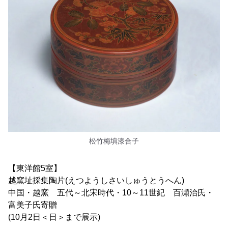
松竹梅填漆合子
【東洋館5室】
越窯址採集陶片(えつようしさいしゅうとうへん)
中国・越窯 五代～北宋時代・10～11世紀 百瀬治氏・
富美子氏寄贈
(10月2日＜日＞まで展示)