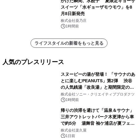
かけた瞬間、水餃子 夏限定ギョーザ
スイーツ「水ギョーザモウモウ」を8
月8日新発売
株式会社葵乃庄
1時間前
ライフスタイルの新着をもっと見る
人気のプレスリリース
スヌーピーの湯が登場！ 「サウナのあ
とに楽しむPEANUTS」第2弾 渋谷
の人気銭湯「改良湯」と期間限定のコ
1
ラボレーション サウナイキタイコラ
株式会社ソニー・クリエイティブプロダクツ
ボグッズも発売決定！
1時間前
帰りの渋滞を避けて「温泉＆サウナ」
三井アウトレットパーク木更津から車
で約5分 湯舞音 袖ケ浦店が夏フェア
2
メニューを提供
株式会社楽久屋
1日前