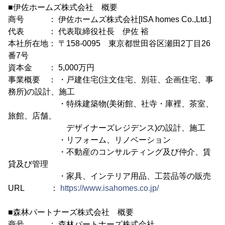
■伊佐ホームズ株式会社 概要
商号 ： 伊佐ホームズ株式会社[ISA homes Co.,Ltd.]
代表 ： 代表取締役社長 伊佐 裕
本社所在地： 〒158-0095 東京都世田谷区瀬田2丁目26
番7号
資本金 ： 5,000万円
事業概要 ： ・戸建住宅(注文住宅、別荘、企画住宅、事
務所)の設計、施工
・特殊建築物(美術館、社寺・庫裡、茶室、
旅館、店舗、
デザイナーズレジデンス)の設計、施工
・リフォーム、リノベーション
・不動産のコンサルティング及び仲介、賃
貸及び管理
・家具、インテリア用品、工芸品等の販売
URL ：
https://www.isahomes.co.jp/
■森林パートナーズ株式会社 概要
商号 ： 森林パートナーズ株式会社