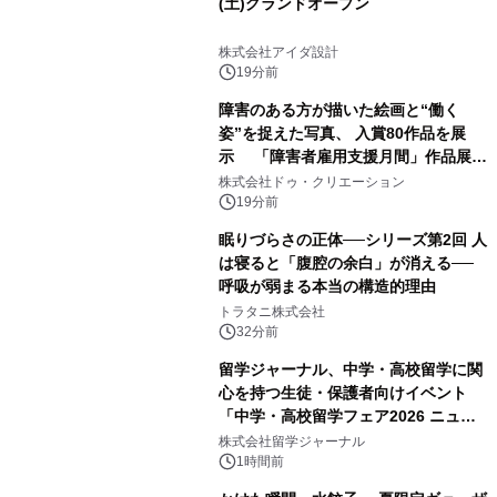
(土)グランドオープン
株式会社アイダ設計
19分前
障害のある方が描いた絵画と“働く
姿”を捉えた写真、 入賞80作品を展
示 「障害者雇用支援月間」作品展示
会を 東京・愛知で開催
株式会社ドゥ・クリエーション
19分前
眠りづらさの正体──シリーズ第2回 人
は寝ると「腹腔の余白」が消える──
呼吸が弱まる本当の構造的理由
トラタニ株式会社
32分前
留学ジャーナル、中学・高校留学に関
心を持つ生徒・保護者向けイベント
「中学・高校留学フェア2026 ニュー
ジーランド＆オーストラリア」を
株式会社留学ジャーナル
9/12(土)に開催
1時間前