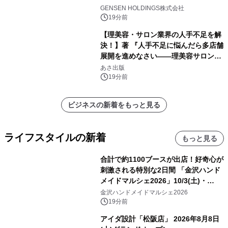
GENSEN HOLDINGS株式会社
19分前
【理美容・サロン業界の人手不足を解
決！】著 『人手不足に悩んだら多店舗
展開を進めなさい――理美容サロン
「多店舗展開」の教科書』2026年8月
あさ出版
24日（月）発売
19分前
ビジネスの新着をもっと見る
ライフスタイルの新着
もっと見る
合計で約1100ブースが出店！好奇心が
刺激される特別な2日間 「金沢ハンド
メイドマルシェ2026」10/3(土)・
10/4(日)開催
金沢ハンドメイドマルシェ2026
19分前
アイダ設計「松阪店」 2026年8月8日