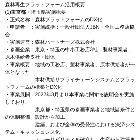
森林再生プラットフォーム活用概要
(1)東京都・埼玉県実施概要
・正式名称：森林プラットフォームのDX化
・申請者 ：実施統括：一般社団法人JBN・全国工務店協
会
・実施運営：森林パートナーズ株式会社
・参画企業：東京・埼玉の中小工務店3社、製材事業者、
原木供給者５社・団体
・事業概要：地域の工務店、製材事業者、原木供給者が一
体となった
木材供給サプライチェーンシステムとプラッ
トフォームの構築とDX化
・事業展開：2022年3月より本事業に関する説明会を実施
しており、
東京都・埼玉県の参画事業者と地域諸条件と
の体制整備、設計から加工、
建築、および全体の受発注における決済シス
テム・キャッシュレス化、
トレーサビリティを確立し、生産から建築ま