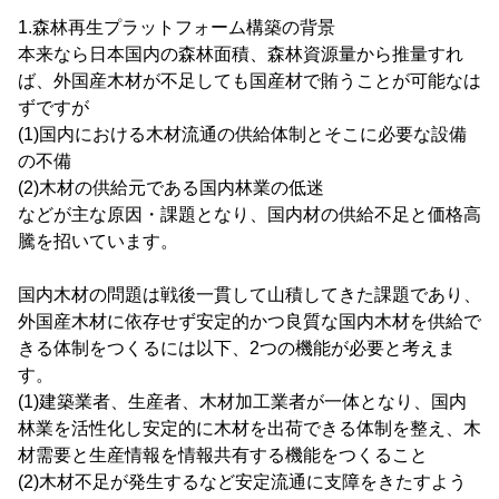
1.森林再生プラットフォーム構築の背景
本来なら日本国内の森林面積、森林資源量から推量すれ
ば、外国産木材が不足しても国産材で賄うことが可能なは
ずですが
(1)国内における木材流通の供給体制とそこに必要な設備
の不備
(2)木材の供給元である国内林業の低迷
などが主な原因・課題となり、国内材の供給不足と価格高
騰を招いています。
国内木材の問題は戦後一貫して山積してきた課題であり、
外国産木材に依存せず安定的かつ良質な国内木材を供給で
きる体制をつくるには以下、2つの機能が必要と考えま
す。
(1)建築業者、生産者、木材加工業者が一体となり、国内
林業を活性化し安定的に木材を出荷できる体制を整え、木
材需要と生産情報を情報共有する機能をつくること
(2)木材不足が発生するなど安定流通に支障をきたすよう