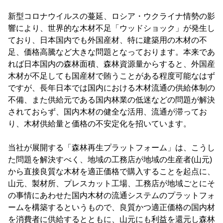
新型コロナウイルスの蔓延、ロシア・ウクライナ情勢の影
響により、世界的な木材不足「ウッドショック」が発生し
ており、日本国内でも外国産材、特に建築用の木材の不
足、価格高騰など大きな問題となっております。本来であ
れば日本国内の森林面積、森林資源量からすると、外国産
木材が不足しても国産材で賄うことがある程度可能なはず
ですが、長年日本では国内における木材流通の供給体制の
不備、また供給元である国内林業の低迷などの問題が解決
されておらず、国内木材の健全な活用、流通が滞ってお
り、木材供給量と価格の不安定化を招いています。
当社が展開する「森林再生プラットフォーム」は、こうし
た問題を解決すべく、地域の工務店が地域の生産者(山元)
から直接良質な木材を適正価格で購入することを起点に、
山元、製材所、プレスカット工場、工務店が地域ごとにそ
の事情にあわせた国内木材の流通システムのプラットフォ
ームを構築するというもので、良質かつ適正価格の国内材
を消費者に供給するとともに、山元にも利益を還元し森林