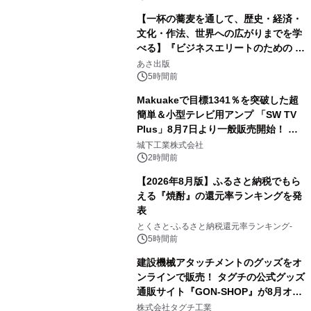
【一杯の蕎麦を通して、歴史・経済・
文化・作法、世界への広がりまでを学
べる】『ビジネスエリートのための 教
3
養としての蕎麦』2026年8月25日
あさ出版
（火）発売
5時間前
Makuakeで目標1341％を突破した超
簡単＆小型テレビ用アンプ 「SW TV
Plus」8月7日より一般販売開始！ ケ
4
ーブル1本つなぐだけ、テレビの音が
城下工業株式会社
ぐっと豊かに
2時間前
【2026年8月版】ふるさと納税でもら
える『焼酎』の還元率ランキングを発
表
5
とくさと-ふるさと納税還元率ランキング-
5時間前
建設機械アタッチメントのグッズをオ
ンラインで販売！ タグチの公式グッズ
通販サイト『GON-SHOP』が8月オー
6
プン
株式会社タグチ工業