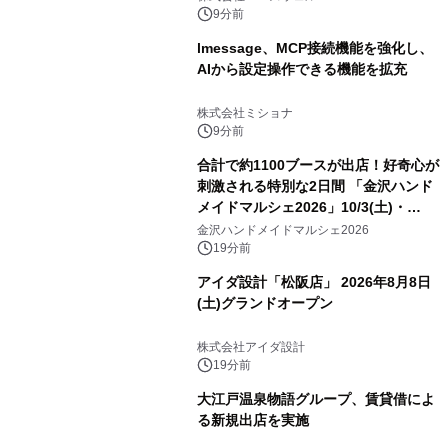
9分前
lmessage、MCP接続機能を強化し、
AIから設定操作できる機能を拡充
株式会社ミショナ
9分前
合計で約1100ブースが出店！好奇心が
刺激される特別な2日間 「金沢ハンド
メイドマルシェ2026」10/3(土)・
10/4(日)開催
金沢ハンドメイドマルシェ2026
19分前
アイダ設計「松阪店」 2026年8月8日
(土)グランドオープン
株式会社アイダ設計
19分前
大江戸温泉物語グループ、賃貸借によ
る新規出店を実施