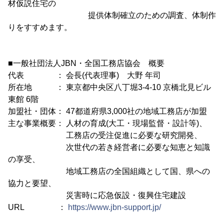
材仮説住宅の
提供体制確立のための調査、体制作
りをすすめます。
■一般社団法人JBN・全国工務店協会 概要
代表 ： 会長(代表理事) 大野 年司
所在地 ： 東京都中央区八丁堀3-4-10 京橋北見ビル
東館 6階
加盟社・団体： 47都道府県3,000社の地域工務店が加盟
主な事業概要： 人材の育成(大工・現場監督・設計等)、
工務店の受注促進に必要な研究開発、
次世代の若き経営者に必要な知恵と知識
の享受、
地域工務店の全国組織として国、県への
協力と要望、
災害時に応急仮設・復興住宅建設
URL ：
https://www.jbn-support.jp/