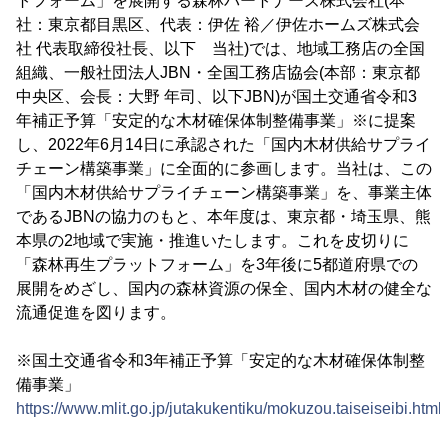
トフォーム」を展開する森林パートナーズ株式会社(本
社：東京都目黒区、代表：伊佐 裕／伊佐ホームズ株式会
社 代表取締役社長、以下 当社)では、地域工務店の全国
組織、一般社団法人JBN・全国工務店協会(本部：東京都
中央区、会長：大野 年司、以下JBN)が国土交通省令和3
年補正予算「安定的な木材確保体制整備事業」※に提案
し、2022年6月14日に承認された「国内木材供給サプライ
チェーン構築事業」に全面的に参画します。当社は、この
「国内木材供給サプライチェーン構築事業」を、事業主体
であるJBNの協力のもと、本年度は、東京都・埼玉県、熊
本県の2地域で実施・推進いたします。これを皮切りに
「森林再生プラットフォーム」を3年後に5都道府県での
展開をめざし、国内の森林資源の保全、国内木材の健全な
流通促進を図ります。
※国土交通省令和3年補正予算「安定的な木材確保体制整
備事業」
https://www.mlit.go.jp/jutakukentiku/mokuzou.taiseiseibi.html