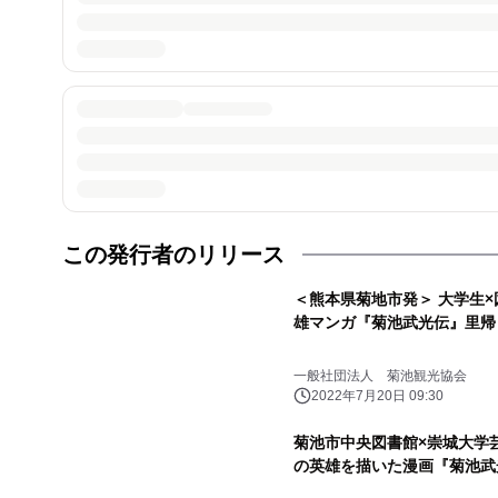
この発行者のリリース
＜熊本県菊地市発＞ 大学生×
雄マンガ『菊池武光伝』里帰り
一般社団法人 菊池観光協会
2022年7月20日 09:30
菊池市中央図書館×崇城大学
の英雄を描いた漫画『菊池武