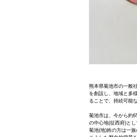
熊本県菊池市の一般社
を創設し、地域と多
ることで、持続可能
菊池市は、今から約6
の中心地(征西府)と
菊池(地)姓の方は一