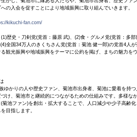
を生かし、菊池市に縁ある人たちや、菊池市出身者、歴史ファ
ブへの入会を促すことにより地域振興に取り組んでいきます。
ps://kikuchi-fan.com/
1)歴史・刀剣党(党首：藤原 武)、(2)食・グルメ党(党首：多部留
、(4)全国34万人のきくちさん党(党首：菊池 健一郎)の党首4
ける観光振興や地域振興をテーマに公約を掲げ、まちの魅力をウ
は
一族ゆかりの人や歴史ファン、菊池市出身者、菊池に愛着を持つ人
置づけ、菊池市と継続的につながるための仕組みです。多様な
(菊池ファン)を創出・拡大することで、人口減少や少子高齢
ちを目指します。