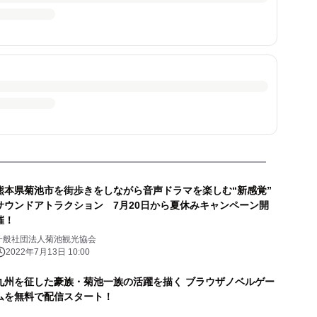
熊本県菊池市を街歩きをしながら音声ドラマを楽しむ“新感覚”
サウンドアトラクション 7月20日から夏休みキャンペーン開
催！
一般社団法人菊池観光協会
2022年7月13日 10:00
九州を征した豪族・菊池一族の活躍を描く ブラウザノベルゲー
ムを無料で配信スタート！