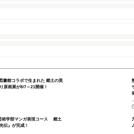
図書館コラボで生まれた 郷土の英
原画展が8/7～21開催！
芸術学部マンガ表現コース 郷土
光伝』が完成！