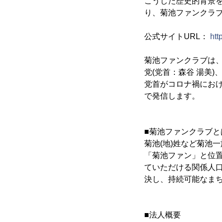
こうした歴史的背景
り、菊池ファンクラ
公式サイトURL：
htt
菊池ファンクラブは、(
党(党首：森谷 湯美)
党首がコロナ禍にお
で発信します。
■菊池ファンクラブと
菊池(地)姓など菊池
「菊池ファン」と位
ていただける関係人口
決し、持続可能なま
■法人概要