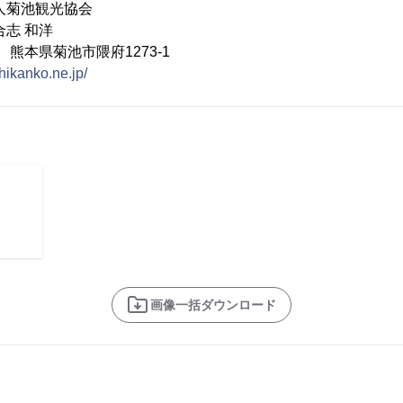
人菊池観光協会
合志 和洋
1 熊本県菊池市隈府1273-1
chikanko.ne.jp/
画像一括ダウンロード