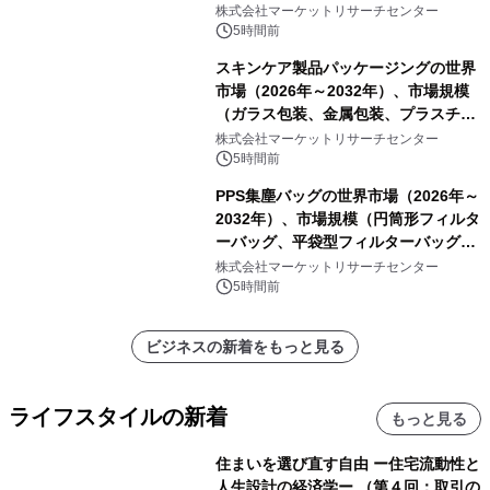
ートを発表
株式会社マーケットリサーチセンター
5時間前
スキンケア製品パッケージングの世界
市場（2026年～2032年）、市場規模
（ガラス包装、金属包装、プラスチッ
ク包装、その他）・分析レポートを発
株式会社マーケットリサーチセンター
表
5時間前
PPS集塵バッグの世界市場（2026年～
2032年）、市場規模（円筒形フィルタ
ーバッグ、平袋型フィルターバッグ、
プリーツフィルターバッグ、その
株式会社マーケットリサーチセンター
他）・分析レポートを発表
5時間前
ビジネスの新着をもっと見る
ライフスタイルの新着
もっと見る
住まいを選び直す自由 ー住宅流動性と
人生設計の経済学ー （第４回：取引の