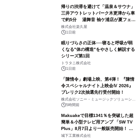
帰りの渋滞を避けて「温泉＆サウナ」
三井アウトレットパーク木更津から車
で約5分 湯舞音 袖ケ浦店が夏フェア
2
メニューを提供
株式会社楽久屋
1日前
眠りづらさの正体──寝ると呼吸が弱
くなる"体の構造"をやさしく解説する
シリーズ第1回
3
トラタニ株式会社
1日前
「陳情令」劇場上映、第4弾！ 『陳情
令スペシャルナイト上映会Ⅳ 2026』
プレリク2次抽選先行受付開始！
4
株式会社ソニー・ミュージックソリューショ
ンズ
5時間前
Makuakeで目標1341％を突破した超
簡単＆小型テレビ用アンプ 「SW TV
Plus」8月7日より一般販売開始！ ケ
5
ーブル1本つなぐだけ、テレビの音が
城下工業株式会社