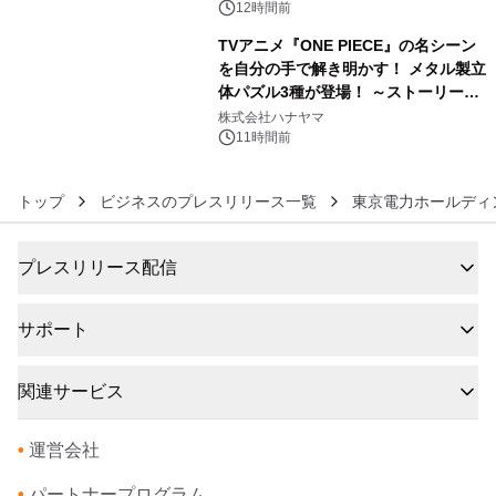
ぐっと豊かに
12時間前
TVアニメ『ONE PIECE』の名シーン
を自分の手で解き明かす！ メタル製立
体パズル3種が登場！ ～ストーリーと
6
ギミックが融合した 大人の体験型パズ
株式会社ハナヤマ
ルが8月7日(金)12時より先行予約受付
11時間前
開始～
トップ
ビジネスのプレスリリース一覧
東京電力ホールディ
プレスリリース配信
サポート
関連サービス
•
運営会社
•
パートナープログラム