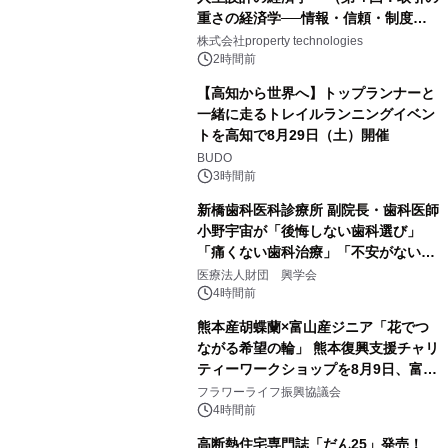
重さの経済学──情報・信頼・制度を
PropTechはどう組み替えるか）｜
株式会社property technologies
PropTech-Lab
2時間前
【高知から世界へ】トップランナーと
一緒に走るトレイルランニングイベン
トを高知で8月29日（土）開催
BUDO
3時間前
新橋歯科医科診療所 副院長・歯科医師
小野宇宙が「後悔しない歯科選び」
「痛くない歯科治療」「不安がない治
療計画」をテーマに専門監修
医療法人財団 興学会
4時間前
熊本産胡蝶蘭×富山産ジニア「花でつ
ながる希望の輪」 熊本復興支援チャリ
ティーワークショップを8月9日、富
山・射水で開催
フラワーライフ振興協議会
4時間前
高断熱住宅専門誌「だん25」発売！