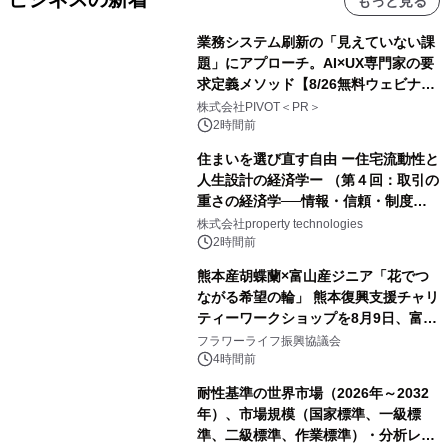
もっと見る
業務システム刷新の「見えていない課
題」にアプローチ。AI×UX専門家の要
求定義メソッド【8/26無料ウェビナ
ー】株式会社PIVOT
株式会社PIVOT＜PR＞
2時間前
住まいを選び直す自由 ー住宅流動性と
人生設計の経済学ー （第４回：取引の
重さの経済学──情報・信頼・制度を
PropTechはどう組み替えるか）｜
株式会社property technologies
PropTech-Lab
2時間前
熊本産胡蝶蘭×富山産ジニア「花でつ
ながる希望の輪」 熊本復興支援チャリ
ティーワークショップを8月9日、富
山・射水で開催
フラワーライフ振興協議会
4時間前
耐性基準の世界市場（2026年～2032
年）、市場規模（国家標準、一級標
準、二級標準、作業標準）・分析レポ