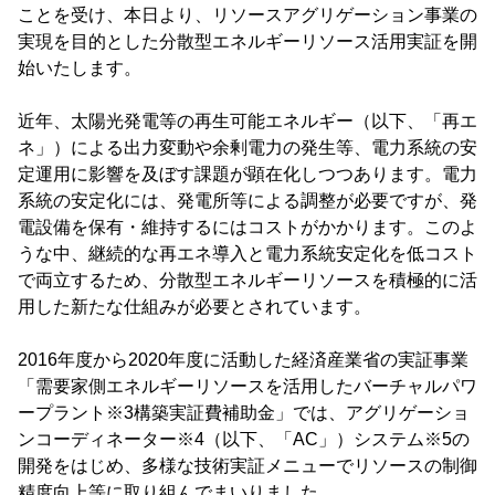
ことを受け、本日より、リソースアグリゲーション事業の
実現を目的とした分散型エネルギーリソース活用実証を開
始いたします。
近年、太陽光発電等の再生可能エネルギー（以下、「再エ
ネ」）による出力変動や余剰電力の発生等、電力系統の安
定運用に影響を及ぼす課題が顕在化しつつあります。電力
系統の安定化には、発電所等による調整が必要ですが、発
電設備を保有・維持するにはコストがかかります。このよ
うな中、継続的な再エネ導入と電力系統安定化を低コスト
で両立するため、分散型エネルギーリソースを積極的に活
用した新たな仕組みが必要とされています。
2016年度から2020年度に活動した経済産業省の実証事業
「需要家側エネルギーリソースを活用したバーチャルパワ
ープラント※3構築実証費補助金」では、アグリゲーショ
ンコーディネーター※4（以下、「AC」）システム※5の
開発をはじめ、多様な技術実証メニューでリソースの制御
精度向上等に取り組んでまいりました。