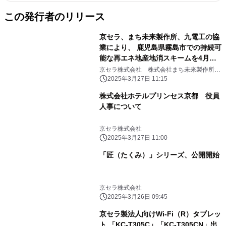
この発行者のリリース
京セラ、まち未来製作所、九電工の協
業により、 鹿児島県霧島市での持続可
能な再エネ地産地消スキームを4月よ
り開始
京セラ株式会社 株式会社まち未来製作所
株式会社九電工 鹿児島県霧島市
2025年3月27日 11:15
株式会社ホテルプリンセス京都 役員
人事について
京セラ株式会社
2025年3月27日 11:00
「匠（たくみ）」シリーズ、公開開始
京セラ株式会社
2025年3月26日 09:45
京セラ製法人向けWi-Fi（R）タブレッ
ト 「KC-T305C」「KC-T305CN」出