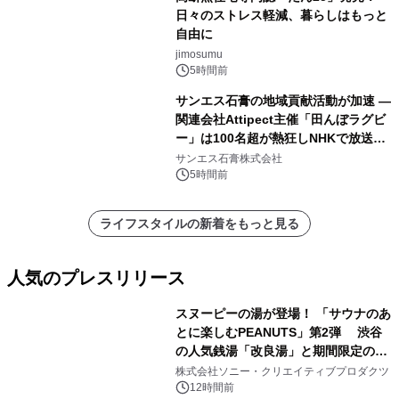
日々のストレス軽減、暮らしはもっと
自由に
jimosumu
5時間前
サンエス石膏の地域貢献活動が加速 ―
関連会社Attipect主催「田んぼラグビ
ー」は100名超が熱狂しNHKで放送さ
れました。
サンエス石膏株式会社
5時間前
ライフスタイルの新着をもっと見る
人気のプレスリリース
スヌーピーの湯が登場！ 「サウナのあ
とに楽しむPEANUTS」第2弾 渋谷
の人気銭湯「改良湯」と期間限定のコ
1
ラボレーション サウナイキタイコラ
株式会社ソニー・クリエイティブプロダクツ
ボグッズも発売決定！
12時間前