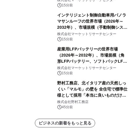
レポートを発表
15分前
インテリジェント制御自動車用パノラ
マサンルーフの世界市場（2026年～
2032年）、市場規模（手動制御システ
ム、自動ワンタッチ制御システム、セ
株式会社マーケットリサーチセンター
ンサーベースのインテリジェント制御
15分前
システム）・分析レポートを発表
産業用LFPバッテリーの世界市場
（2026年～2032年）、市場規模（角
形LFPバッテリー、ソフトパックLFP
バッテリー、円筒形LFPバッテリ
株式会社マーケットリサーチセンター
ー）・分析レポートを発表
15分前
野村工務店、北イタリア産の天然しっ
くい「マルモ」の壁を 全住宅で標準仕
様として採用「本当に良いものだけに
こだわる」
株式会社野村工務店
45分前
ビジネスの新着をもっと見る