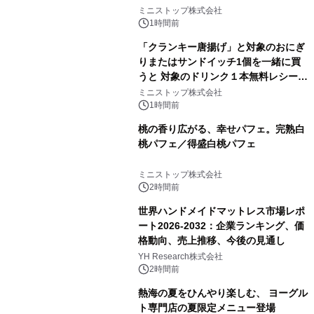
ミニストップ株式会社
1時間前
「クランキー唐揚げ」と対象のおにぎ
りまたはサンドイッチ1個を一緒に買
うと 対象のドリンク１本無料レシート
クーポンもらえる！※1
ミニストップ株式会社
1時間前
桃の香り広がる、幸せパフェ。完熟白
桃パフェ／得盛白桃パフェ
ミニストップ株式会社
2時間前
世界ハンドメイドマットレス市場レポ
ート2026-2032：企業ランキング、価
格動向、売上推移、今後の見通し
YH Research株式会社
2時間前
熱海の夏をひんやり楽しむ、 ヨーグル
ト専門店の夏限定メニュー登場