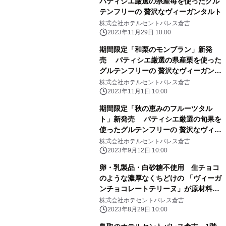
パティシエ厳選の県産苺を使ったグル
テンフリーの 贅沢なヴィーガンタルト
株式会社ホテルセントパレス倉吉
2023年11月29日 10:00
期間限定「和栗のモンブラン」新発
売 パティシエ厳選の県産栗を使った
グルテンフリーの 贅沢なヴィーガンタ
ルト
株式会社ホテルセントパレス倉吉
2023年11月1日 10:00
期間限定「秋の恵みのフルーツタル
ト」新発売 パティシエ厳選の旬果を
使ったグルテンフリーの 贅沢なヴィー
ガンタルト
株式会社ホテルセントパレス倉吉
2023年9月12日 10:00
卵・乳製品・白砂糖不使用 生チョコ
のような濃厚なくちどけの 「ヴィーガ
ンチョコレートテリーヌ」が原材料を
一新しリニューアル
株式会社ホテセントパレス倉吉
2023年8月29日 10:00