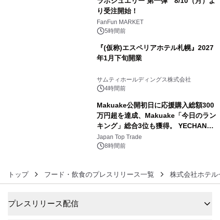
ラボジュエリー 第一弾 8/10（月）よ
り受注開始！
4
FanFun MARKET
5時間前
『(仮称)エスペリアホテル札幌』2027
年1月下旬開業
5
サムティホールディングス株式会社
4時間前
Makuake公開初日に応援購入総額300
万円超を達成、Makuake「今日のラン
キング」総合3位も獲得。 YECHAN音
6
浴シンギングボウル第2弾の大型サイ
Japan Top Trade
ズ（XL・2XL・3XL）を先行販売中
8時間前
トップ
フード・飲食のプレスリリース一覧
株式会社ホテル
プレスリリース配信