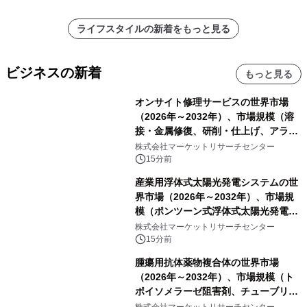
ライフスタイルの新着をもっと見る
ビジネスの新着
もっと見る
オンサイト修理サービスの世界市場
（2026年～2032年）、市場規模（溶
接・金属修復、研削・仕上げ、アライ
メント、その他）・分析レポートを発
株式会社マーケットリサーチセンター
表
15分前
産業用浮体式太陽光発電システムの世
界市場（2026年～2032年）、市場規
模（ポンツーン式浮体式太陽光発電シ
ステム、モジュール式浮体式太陽光発
株式会社マーケットリサーチセンター
電システム、係留式浮体式太陽光発電
15分前
システム）・分析レポートを発表
腫瘍用抗体薬物複合体の世界市場
（2026年～2032年）、市場規模（ト
ポイソメラーゼ阻害剤、チューブリン
阻害剤、DNA損傷薬、その他）・分析
株式会社マーケットリサーチセンター