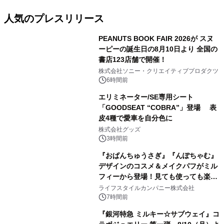
人気のプレスリリース
PEANUTS BOOK FAIR 2026が スヌ
ーピーの誕生日の8月10日より 全国の
書店123店舗で開催！
1
株式会社ソニー・クリエイティブプロダクツ
6時間前
エリミネーター/SE専用シート
「GOODSEAT “COBRA”」登場 表
皮4種で愛車を自分色に
2
株式会社グッズ
3時間前
『おぱんちゅうさぎ』『んぽちゃむ』
デザインのコスメ＆メイクパフがミル
フィーから登場！見ても使っても楽し
3
い、ポップでキュートなコレクショ
ライフスタイルカンパニー株式会社
ン。
7時間前
『銀河特急 ミルキー☆サブウェイ』コ