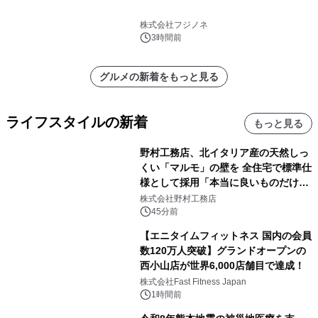
株式会社フジノネ
3時間前
グルメの新着をもっと見る
ライフスタイルの新着
もっと見る
野村工務店、北イタリア産の天然しっ
くい「マルモ」の壁を 全住宅で標準仕
様として採用「本当に良いものだけに
こだわる」
株式会社野村工務店
45分前
【エニタイムフィットネス 国内の会員
数120万人突破】グランドオープンの
西小山店が世界6,000店舗目で達成！
株式会社Fast Fitness Japan
1時間前