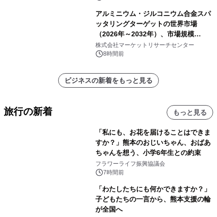
アルミニウム・ジルコニウム合金スパ
ッタリングターゲットの世界市場
（2026年～2032年）、市場規模
（0.995、0.999、その他）・分析レポ
株式会社マーケットリサーチセンター
ートを発表
8時間前
ビジネスの新着をもっと見る
旅行の新着
もっと見る
「私にも、お花を届けることはできま
すか？」熊本のおじいちゃん、おばあ
ちゃんを想う、小学6年生との約束
フラワーライフ振興協議会
7時間前
「わたしたちにも何かできますか？」
子どもたちの一言から、熊本支援の輪
が全国へ