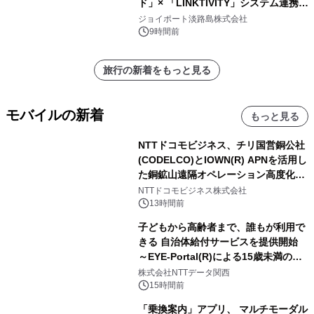
ド」× 「LINKTIVITY」システム連携を
開始！
ジョイポート淡路島株式会社
9時間前
旅行の新着をもっと見る
モバイルの新着
もっと見る
NTTドコモビジネス、チリ国営銅公社
(CODELCO)とIOWN(R) APNを活用し
た銅鉱山遠隔オペレーション高度化に
向けた調査・実証を開始
NTTドコモビジネス株式会社
13時間前
子どもから高齢者まで、誰もが利用で
きる 自治体給付サービスを提供開始
～EYE-Portal(R)による15歳未満の本
人認証と デジタルデバイド対策で実現
株式会社NTTデータ関西
～
15時間前
「乗換案内」アプリ、 マルチモーダル