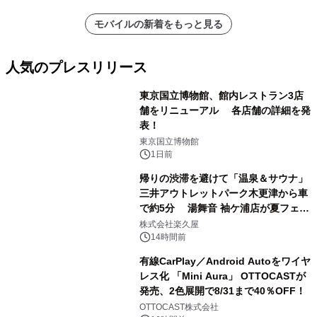
モバイルの新着をもっと見る
人気のプレスリリース
東京国立博物館、館内レストラン3店
舗をリニューアル 各店舗の詳細を発
表！
1
東京国立博物館
1日前
帰りの渋滞を避けて「温泉＆サウナ」
三井アウトレットパーク木更津から車
で約5分 湯舞音 袖ケ浦店が夏フェア
2
メニューを提供
株式会社楽久屋
14時間前
有線CarPlay／Android Autoをワイヤ
レス化 「Mini Aura」 OTTOCASTが
発売、2色展開で8/31まで40％OFF！
3
OTTOCAST株式会社