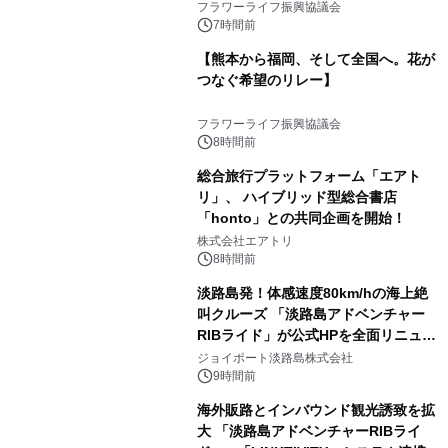
フラワーライフ振興協議会
7時間前
【熊本から福岡、そして全国へ。花が
つなぐ希望のリレー】
フラワーライフ振興協議会
8時間前
総合旅行プラットフォーム「エアト
リ」、 ハイブリッド型総合書店
「honto」との共同企画を開始！
株式会社エアトリ
8時間前
淡路島発！体感速度80km/hの海上絶
叫クルーズ 「淡路島アドベンチャー
RIBライド」が公式HPを全面リニュー
アル！ ～スマホで即予約完了の「スマ
ジョイポート淡路島株式会社
ート設計」へ刷新～
9時間前
海外販路とインバウンド観光誘致を拡
大 「淡路島アドベンチャーRIBライ