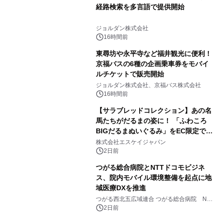
経路検索を多言語で提供開始
ジョルダン株式会社
16時間前
東尋坊や永平寺など福井観光に便利！
京福バスの6種の企画乗車券をモバイ
ルチケットで販売開始
ジョルダン株式会社、京福バス株式会社
16時間前
【サラブレッドコレクション】あの名
馬たちがだるまの姿に！ 「ふわころ
BIGだるまぬいぐるみ」をEC限定で受
注販売開始
株式会社エスケイジャパン
2日前
つがる総合病院とNTTドコモビジネ
ス、院内モバイル環境整備を起点に地
域医療DXを推進
つがる西北五広域連合 つがる総合病院 NTT
ドコモビジネス株式会社
2日前