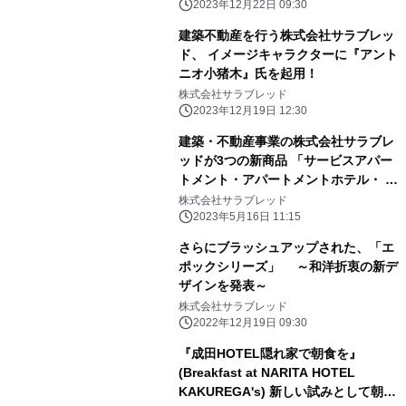
掲げ次のステージに向けた決意を表明
2023年12月22日 09:30
建築不動産を行う株式会社サラブレッ
ド、 イメージキャラクターに『アント
ニオ小猪木』氏を起用！
株式会社サラブレッド
2023年12月19日 12:30
建築・不動産事業の株式会社サラブレ
ッドが3つの新商品 「サービスアパー
トメント・アパートメントホテル・ ガ
レージハウス」を発表
株式会社サラブレッド
2023年5月16日 11:15
さらにブラッシュアップされた、「エ
ポックシリーズ」 ～和洋折衷の新デ
ザインを発表～
株式会社サラブレッド
2022年12月19日 09:30
『成田HOTEL隠れ家で朝食を』
(Breakfast at NARITA HOTEL
KAKUREGA's) 新しい試みとして朝食