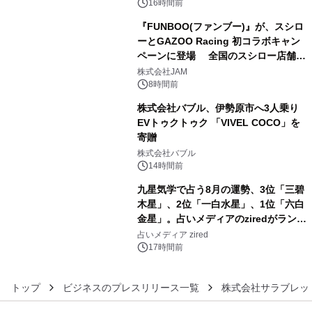
16時間前
『FUNBOO(ファンブー)』が、スシロ
ーとGAZOO Racing 初コラボキャン
ペーンに登場 全国のスシロー店舗で
4
GR 4車種の FUNBOO(ミニカー)付き
株式会社JAM
メニューが展開されます
8時間前
株式会社バブル、伊勢原市へ3人乗り
EVトゥクトゥク 「VIVEL COCO」を
寄贈
5
株式会社バブル
14時間前
九星気学で占う8月の運勢、3位「三碧
木星」、2位「一白水星」、1位「六白
金星」。占いメディアのziredがランキ
6
ングを発表
占いメディア zired
17時間前
トップ
ビジネスのプレスリリース一覧
株式会社サラブレッ