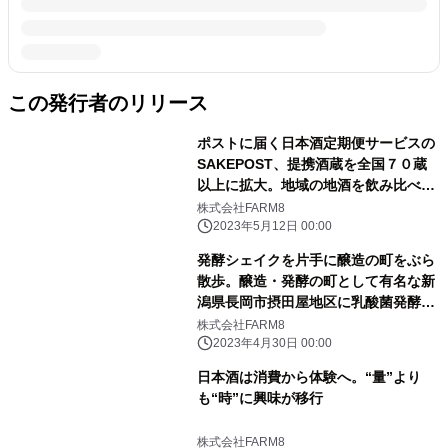
この発行者のリリース
ポストに届く日本酒定期便サービスの
SAKEPOST、提携酒蔵を全国７０蔵
以上に拡大。地域の地酒を飲み比べる
サービスとして新潟県からエリアを広
株式会社FARM8
げ事業拡大へ。
2023年5月12日 00:00
発酵シェイクを片手に醸造の町をぶら
散歩。醸造・発酵の町として有名な新
潟県長岡市摂田屋地区に乳酸菌発酵酒
粕シェイクを提供する発酵ドリンクス
株式会社FARM8
タンドHacco to go!がOPEN。
2023年4月30日 00:00
日本酒は消費から体験へ。“量”より
も“時”に興味が移行
株式会社FARM8