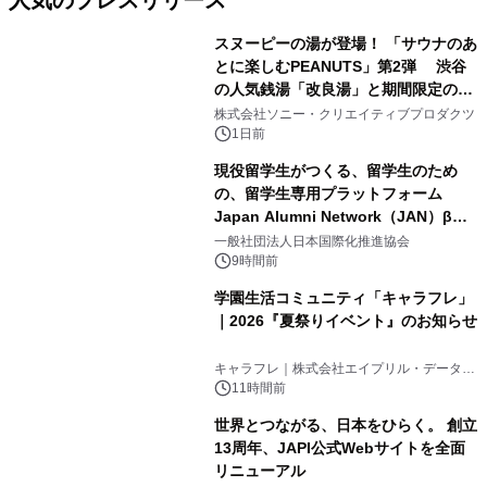
人気のプレスリリース
スヌーピーの湯が登場！ 「サウナのあ
とに楽しむPEANUTS」第2弾 渋谷
の人気銭湯「改良湯」と期間限定のコ
1
ラボレーション サウナイキタイコラ
株式会社ソニー・クリエイティブプロダクツ
ボグッズも発売決定！
1日前
現役留学生がつくる、留学生のため
の、留学生専用プラットフォーム
Japan Alumni Network（JAN）β版
2
をリリース
一般社団法人日本国際化推進協会
9時間前
学園生活コミュニティ「キャラフレ」
｜2026『夏祭りイベント』のお知らせ
3
キャラフレ｜株式会社エイプリル・データ・
デザインズ
11時間前
世界とつながる、日本をひらく。 創立
13周年、JAPI公式Webサイトを全面
リニューアル
4