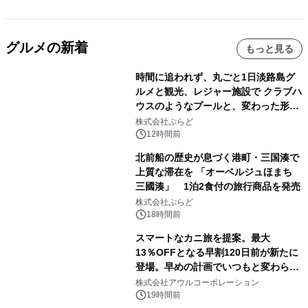
グルメの新着
もっと見る
時間に追われず、丸ごと1日淡路島グ
ルメと観光、レジャー施設で クラブハ
ウスのようなプールと、変わった形の
サウナも 「THE BOXY AWAJI」のお
株式会社ぷらど
得な素泊まり連泊プランで
12時間前
北前船の歴史が息づく港町・三国湊で
上質な滞在を 「オーベルジュほまち
三國湊」 1泊2食付の旅行商品を発売
株式会社ぷらど
18時間前
スマートなカニ旅を提案。最大
13％OFFとなる早割120日前が新たに
登場。早めの計画でいつもと変わらぬ
大人の冬旅を。ー夕日ヶ浦温泉「佳松
株式会社アウルコーポレーション
苑 別邸ふうか」ー
19時間前