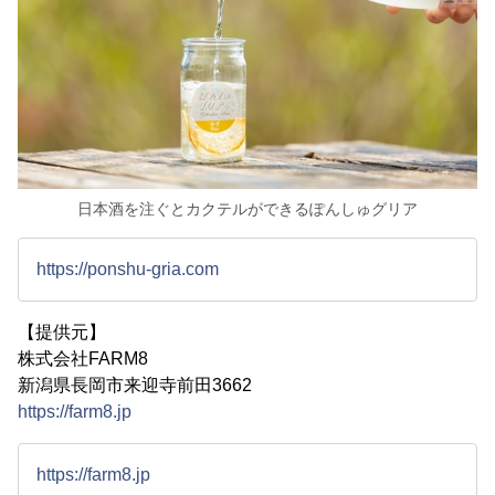
日本酒を注ぐとカクテルができるぽんしゅグリア
https://ponshu-gria.com
【提供元】
株式会社FARM8
新潟県長岡市来迎寺前田3662
https://farm8.jp
https://farm8.jp