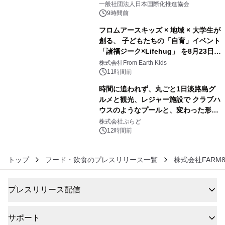
一般社団法人日本国際化推進協会
9時間前
フロムアースキッズ × 地域 × 大学生が
創る、 子どもたちの「自育」イベント
「諸福ジーク×Lifehug」 を8月23日
5
(日)開催
株式会社From Earth Kids
11時間前
時間に追われず、丸ごと1日淡路島グ
ルメと観光、レジャー施設で クラブハ
ウスのようなプールと、変わった形の
6
サウナも 「THE BOXY AWAJI」のお
株式会社ぷらど
得な素泊まり連泊プランで
12時間前
トップ
フード・飲食のプレスリリース一覧
株式会社FARM
プレスリリース配信
サポート