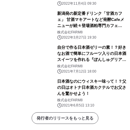
2022年11月4日 09:30
新潟発の新定番ドリンク「甘酒カフ
ェ」 甘酒マキアートなど発酵Cafeメ
ニューが続々登場酒粕専門カフェ
Hacco to go!新潟駅店にて提供開始
株式会社FARM8
2022年3月27日 19:30
自分で作る日本酒ゼリーの素！？好き
なお酒で簡単にフルーツ入りの日本酒
スイーツを作れる『ぽんしゅグリアゼ
リー』新発売
株式会社FARM8
2021年7月12日 18:00
日本酒なのにウィスキー味って！？父
の日はオトナ日本酒カクテルでお父さ
んを驚かせよう！
株式会社FARM8
2021年6月5日 13:10
発行者のリリースをもっと見る