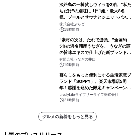
淡路島の一棟貸しヴィラを2泊、"私た
ちだけ"の別荘に 1日1組・最大8名
様、プールとサウナとジェットバス付
きで Villa Mon Temps AWAJIの連泊
株式会社ぷらど
素泊りプラン
19時間前
“素材の次は、たれで勝負。”全国約
5％の浜名湖産うなぎを、 うなぎの頭
の旨味エキスで仕上げた新ブランド
「井口の誉」誕生
有限会社うなぎの井口
19時間前
暮らしをもっと便利にする生活家電ブ
ランド「SOPPY」、楽天市場店5周
年！感謝を込めた限定キャンペーンを
8月10日より開催
LivelyLifeライブリーライフ株式会社
21時間前
グルメの新着をもっと見る