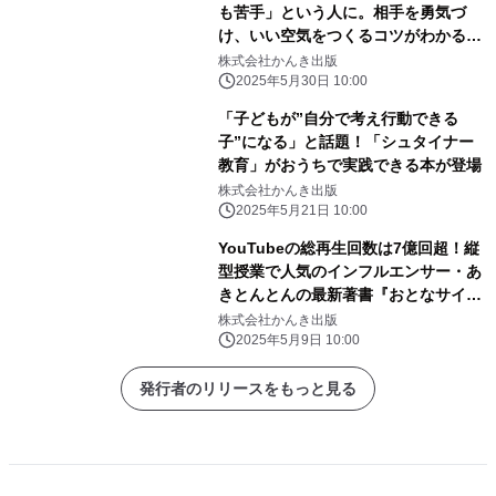
も苦手」という人に。相手を勇気づ
け、いい空気をつくるコツがわかる本
が発売！
株式会社かんき出版
2025年5月30日 10:00
「子どもが”自分で考え行動できる
子”になる」と話題！「シュタイナー
教育」がおうちで実践できる本が登場
株式会社かんき出版
2025年5月21日 10:00
YouTubeの総再生回数は7億回超！縦
型授業で人気のインフルエンサー・あ
きとんとんの最新著書『おとなサイエ
ンス』が登場
株式会社かんき出版
2025年5月9日 10:00
発行者のリリースをもっと見る