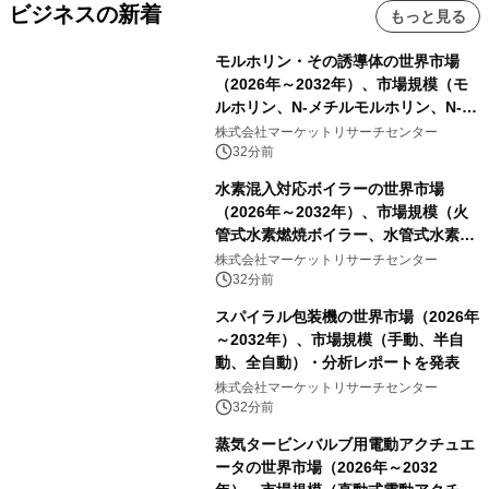
ビジネスの新着
もっと見る
モルホリン・その誘導体の世界市場
（2026年～2032年）、市場規模（モ
ルホリン、N-メチルモルホリン、N-エ
チルモルホリン、その他）・分析レポ
株式会社マーケットリサーチセンター
ートを発表
32分前
水素混入対応ボイラーの世界市場
（2026年～2032年）、市場規模（火
管式水素燃焼ボイラー、水管式水素燃
焼ボイラー、その他）・分析レポート
株式会社マーケットリサーチセンター
を発表
32分前
スパイラル包装機の世界市場（2026年
～2032年）、市場規模（手動、半自
動、全自動）・分析レポートを発表
株式会社マーケットリサーチセンター
32分前
蒸気タービンバルブ用電動アクチュエ
ータの世界市場（2026年～2032