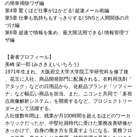
の簡単掃除ワザ編
第4章 驚くほど仕事がはかどる! 超速メール術編
第5章 仕事も気持ちもすっきりする! SNSと人間関係の片
づけ編
第6章 超速で情報を集め、最大限活用できる! 情報管理ワ
ザ編
【著者プロフィール】
美崎 栄一郎 (みさきえいいちろう)
1971年生まれ。大阪府立大学大学院工学研究科を修了後
、花王に入社。商品開発部門に配属される。衣料用洗剤「
アタック」などの日用品から、化粧品ブランド「ソフィー
ナ」など幅広い商品を担当。また、ニコンと共同で「多視
点画像解析システム」を開発するなど、プロジェクトリー
ダーとして活躍する。
入社後数年間は、残業が月100時間を超えるほどのワーカ
ホリックだったが、中堅社員時代に受けた業務改善研修が
きっかけで、自身の働き方を見直すようになる。業務フロ