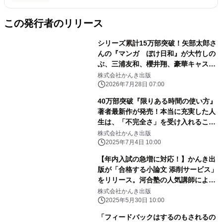
この発行者のリリース
シリーズ累計15万部突破！矢部太郎さ
んの『マンガ ぼけ日和』が大竹しの
ぶ、三浦友和、櫻井翔、豪華キャスト
で実写映画化！2027年公開決定
株式会社かんき出版
2026年7月28日 07:00
40万部突破『限りある時間の使い方』
著者最新作が発売！本当に充実した人
生は、「不完全さ」を受け入れること
から始まる
株式会社かんき出版
2025年7月4日 10:00
【年内入試の急増に対応！】かんき出
版が「合格する小論文 添削サービス」
をリリース。河合塾の人気講師による
添削で、大学受験生の合格を支援しま
株式会社かんき出版
す
2025年5月30日 10:00
「フィードバックはするのもされるの