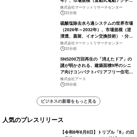
年）、市場規模（直動式電動アクチュ
エータ、回転式電動アクチュエー
株式会社マーケットリサーチセンター
タ）・分析レポートを発表
32分前
硫酸塩除去水ろ過システムの世界市場
（2026年～2032年）、市場規模（逆
浸透、蒸留、イオン交換技術）・分析
レポートを発表
株式会社マーケットリサーチセンター
32分前
SNS200万回再生の「消えたドア」の
謎が明かされる、建築面積9坪のシニ
ア向けコンパクトバリアフリー住宅が
誕生
株式会社アース
39分前
ビジネスの新着をもっと見る
人気のプレスリリース
【令和8年8月8日】トリプル「8」の日