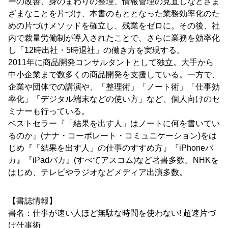
ーの改善、身のまわりの整理、情報管理の見直しなどさま
ざまなことを片づけ、本書のもととなった業務効率化のた
めの片づけメソッドを確立し、残業をゼロに。その後、社
内で裁量労働制が導入されたことで、さらに業務を効率化
し「12時出社・5時退社」の働き方を実現する。
2011年に商品開発コンサルタントとして独立。大手から
中小企業まで数多くの商品開発を支援している。一方で、
企業や団体での講演や、「整理術」「ノート術」「仕事効
率化」「デジタル端末などの使い方」など、個人向けのセ
ミナーも行っている。
ベストセラー『「結果を出す人」はノートに何を書いてい
るのか』(ナナ・コーポレート・コミュニケーション)をは
じめ『「結果を出す人」の仕事のすすめ方』『iPhoneバ
カ』『iPadバカ』(すべてアスコム)など著書多数。NHKを
はじめ、テレビやラジオなどメディア出演多数。
【書誌情報】
書名：仕事が速い人ほど無駄な時間を使わない! 超速片づ
け仕事術