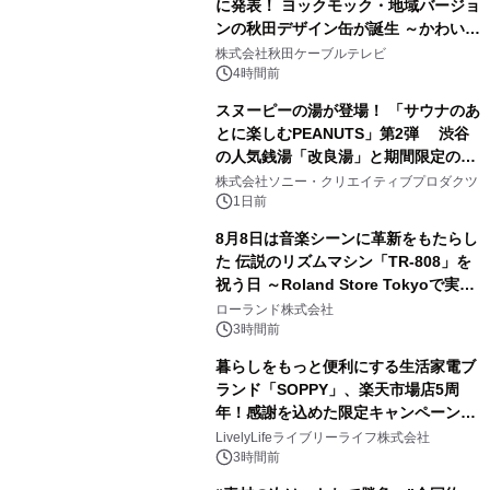
に発表！ ヨックモック・地域バージョ
ンの秋田デザイン缶が誕生 ～かわいい
1
秋田犬の子犬と秋田の四季と名所を巡
株式会社秋田ケーブルテレビ
るパッケージ～ 9月1日(火)秋田県内で
4時間前
販売開始
スヌーピーの湯が登場！ 「サウナのあ
とに楽しむPEANUTS」第2弾 渋谷
の人気銭湯「改良湯」と期間限定のコ
2
ラボレーション サウナイキタイコラ
株式会社ソニー・クリエイティブプロダクツ
ボグッズも発売決定！
1日前
8月8日は音楽シーンに革新をもたらし
た 伝説のリズムマシン「TR-808」を
祝う日 ～Roland Store Tokyoで実機
3
を展示しての 記念キャンペーンを開
ローランド株式会社
催 英国ラジオ「NTS」の 特別プログ
3時間前
ラムや、「TR-808」を愛する伝説的
暮らしをもっと便利にする生活家電ブ
アーティストを フィーチャーしたアニ
ランド「SOPPY」、楽天市場店5周
メーションを公開～
年！感謝を込めた限定キャンペーンを
4
8月10日より開催
LivelyLifeライブリーライフ株式会社
3時間前