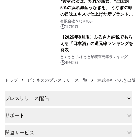
“素材の次は、たれで勝負。”全国約
5％の浜名湖産うなぎを、 うなぎの頭
の旨味エキスで仕上げた新ブランド
5
「井口の誉」誕生
有限会社うなぎの井口
1時間前
【2026年8月版】ふるさと納税でもら
える『日本酒』の還元率ランキングを
発表
6
とくさと-ふるさと納税還元率ランキング-
4時間前
トップ
ビジネスのプレスリリース一覧
株式会社かんき出版
プレスリリース配信
サポート
関連サービス