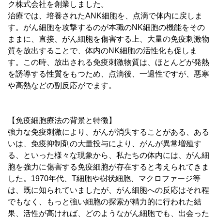
ク株式会社を創業しました。
治療では、培養されたANK細胞を、点滴で体内に戻しま
す。がん細胞を攻撃するのが本職のNK細胞の機能をその
ままに、直接、がん細胞を傷害する上、大量の免疫刺激物
質を放出することで、体内のNK細胞の活性化も促しま
す。この時、放出される免疫刺激物質は、ほとんどが発熱
を誘導する性質をもつため、点滴後、一過性ですが、悪寒
や高熱などの副反応がでます。
【免疫細胞療法の背景と特徴】
強力な免疫刺激により、がんが消失することがある、ある
いは、免疫抑制剤の大量投与により、がんが異常増殖す
る、といった様々な現象から、私たちの体内には、がん細
胞を強力に傷害する免疫細胞が存在すると考えられてきま
した。1970年代、T細胞や樹状細胞、マクロファージ等
は、既に知られていましたが、がん細胞への反応はそれ程
でもなく、もっと強い細胞の探索が精力的に行われた結
果、活性が高ければ、どのようながん細胞でも、出会った