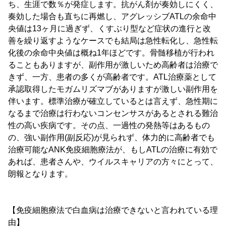
ち、生涯で数％が発症します。抗がん剤が奏効しにくく、
奏効した場合も直ちに再燃し、アグレッシブATLの余命中
央値は13ヶ月に過ぎず、くすぶり型など症状の進行と改
善を繰り返すようなケースでも結局は急性転化し、急性転
化後の余命中央値は概ね1年ほどです。骨髄移植が行われ
ることもありますが、副作用が激しいため高齢者は治療で
きず、一方、患者の多くが高齢者です。ATL治療薬として
承認取得したモガムリズマブがありますが激しい副作用を
伴います。標準治療が確立しているとは言えず、急性期に
なるまで治療は行わないコンセンサスがあるとされる難治
性の高い疾病です。その点、一過性の発熱等はあるもの
の、強い副作用(副反応)が見られず、体力的に高齢者でも
治療可能なANK免疫細胞療法が、もしATLの治療に有効で
あれば、患者さんや、ウイルスキャリアの方々にとって、
朗報となります。
【免疫細胞療法で白血病は治療できないと言われている理
由】