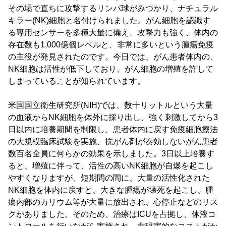
その場で直ちに攻撃するリンパ球がみつかり、ナチュラル
キラー(NK)細胞と名付けられました。がん細胞を認識す
る専用センサーを多種大量に備え、攻撃力も強く、体内の
存在数も1,000億個レベルと、非常に多いという腫瘍免疫
の主役が発見されたのです。今日では、がん患者体内の、
NK細胞は活性が低下しており、がん細胞の増殖を許して
しまっていることが知られています。
米国国立衛生研究所(NIH)では、数十リットルという大量
の血液からNK細胞を体外に採り出し、強く刺激してから3
日以内に培養期間を制限し、患者体内に戻す免疫細胞療法
の大規模臨床試験を実施、抗がん剤が奏効しないがん患者
数百名全員に何らかの効果を示しました。3日以上培養す
ると、増殖に伴って、活性の高いNK細胞が自爆を起こし
やすくなりますが、短期間の間に、大量の活性化された
NK細胞を体内に戻すと、大きな腫瘍が壊死を起こし、腫
瘍内部のカリウム等が大量に放出され、心停止などのリス
クがありました。そのため、治療はICUを占拠し、体液コ