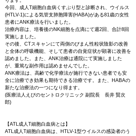
ります。
今回、成人T細胞白血病くすぶり型と診断され、ウイルス
(HTLV-1)による気管支肺胞障害(HABA)がある81歳の女性
患者にANK療法を行いました。
治療内容は、培養後のNK細胞を点滴にて週2回、合計8回
実施しました。
その後、CTスキャンにて両側のびまん性粒状陰影の改善
と全体の呼吸機能、そして患者の自覚症状が顕著に改善を
認めました。また、ANK治療は通院にて実施しました
が、重篤な副作用は認めませんでした。
ANK療法は、高齢で化学療法が施行できない患者でも安
全に治療でき効果も期待できる治療です。また、HABAの
新たな治療法の一つになり得ます。
(医療法人えびのセントロクリニック 副院長 長井 賢次
郎)
【ATL成人T細胞白血病とは】
ATL成人T細胞白血病は、HTLV-1型ウイルスの感染者のう