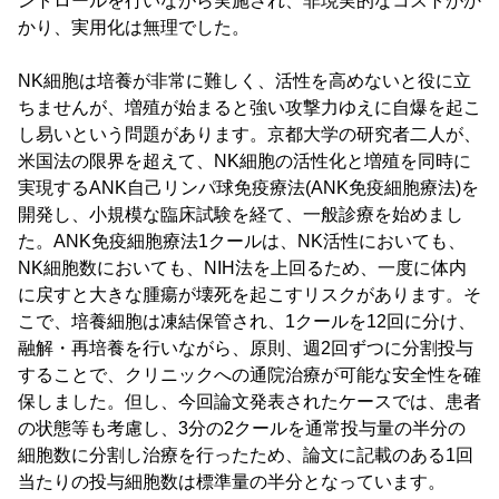
ントロールを行いながら実施され、非現実的なコストがか
かり、実用化は無理でした。
NK細胞は培養が非常に難しく、活性を高めないと役に立
ちませんが、増殖が始まると強い攻撃力ゆえに自爆を起こ
し易いという問題があります。京都大学の研究者二人が、
米国法の限界を超えて、NK細胞の活性化と増殖を同時に
実現するANK自己リンパ球免疫療法(ANK免疫細胞療法)を
開発し、小規模な臨床試験を経て、一般診療を始めまし
た。ANK免疫細胞療法1クールは、NK活性においても、
NK細胞数においても、NIH法を上回るため、一度に体内
に戻すと大きな腫瘍が壊死を起こすリスクがあります。そ
こで、培養細胞は凍結保管され、1クールを12回に分け、
融解・再培養を行いながら、原則、週2回ずつに分割投与
することで、クリニックへの通院治療が可能な安全性を確
保しました。但し、今回論文発表されたケースでは、患者
の状態等も考慮し、3分の2クールを通常投与量の半分の
細胞数に分割し治療を行ったため、論文に記載のある1回
当たりの投与細胞数は標準量の半分となっています。