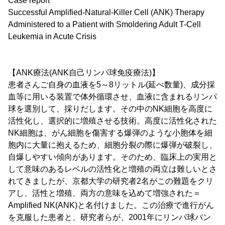
Case report
Successful Amplified-Natural-Killer Cell (ANK) Therapy
Administered to a Patient with Smoldering Adult T-Cell
Leukemia in Acute Crisis
【ANK療法(ANK自己リンパ球免疫療法)】
患者さんご自身の血液を5～8リットル(延べ数量)、成分採
血等に用いる装置で体外循環させ、血液に含まれるリンパ
球を選別して、採りだします。その中のNK細胞を高度に
活性化し、選択的に増殖させる技術。高度に活性化された
NK細胞は、がん細胞を傷害する爆弾のような小胞体を細
胞内に大量に抱えるため、細胞分裂の際に爆弾が破裂し、
自爆しやすい傾向があります。そのため、臨床上の実用と
して意味のあるレベルの活性化と増殖の両立は難しいとさ
れてきましたが、京都大学の研究者2名がこの難題をクリ
アし、活性と増殖、両方の意味を込めて増強された＝
Amplified NK(ANK)と名付けました。この治療で進行がん
を克服した患者と、研究者らが、2001年にリンパ球バン