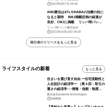
2023年8月7日 09:30
ANK療法はATLやHABAの治療の柱に
なると期待 BMJ掲載症例の経過が
良好、CMJに掲載 リンパ球バンク
がANK免疫細胞療法のための培養セン
リンパ球バンク株式会社
ターを提供
2022年10月14日 09:30
発行者のリリースをもっと見る
ライフスタイルの新着
もっと見る
住まいを選び直す自由 ー住宅流動性と
人生設計の経済学ー （第４回：取引の
重さの経済学──情報・信頼・制度を
PropTechはどう組み替えるか）｜
株式会社property technologies
PropTech-Lab
2時間前
【高知から世界へ】トップランナーと