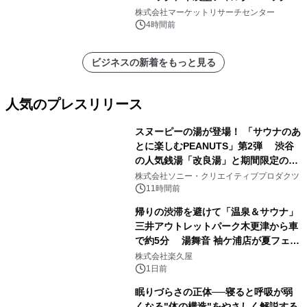
プリーツフィルターバッグ、その
株式会社マーケットリサーチセンター
他）・分析レポートを発表
4時間前
ビジネスの新着をもっと見る
人気のプレスリリース
スヌーピーの湯が登場！ 「サウナのあ
とに楽しむPEANUTS」第2弾 渋谷
の人気銭湯「改良湯」と期間限定のコ
1
ラボレーション サウナイキタイコラ
株式会社ソニー・クリエイティブプロダクツ
ボグッズも発売決定！
11時間前
帰りの渋滞を避けて「温泉＆サウナ」
三井アウトレットパーク木更津から車
で約5分 湯舞音 袖ケ浦店が夏フェア
2
メニューを提供
株式会社楽久屋
1日前
眠りづらさの正体──寝ると呼吸が弱
くなる"体の構造"をやさしく解説する