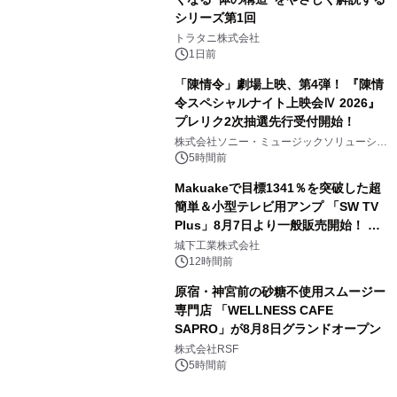
シリーズ第1回
3
トラタニ株式会社
1日前
「陳情令」劇場上映、第4弾！ 『陳情
令スペシャルナイト上映会Ⅳ 2026』
プレリク2次抽選先行受付開始！
4
株式会社ソニー・ミュージックソリューショ
ンズ
5時間前
Makuakeで目標1341％を突破した超
簡単＆小型テレビ用アンプ 「SW TV
Plus」8月7日より一般販売開始！ ケ
5
ーブル1本つなぐだけ、テレビの音が
城下工業株式会社
ぐっと豊かに
12時間前
原宿・神宮前の砂糖不使用スムージー
専門店 「WELLNESS CAFE
SAPRO」が8月8日グランドオープン
6
株式会社RSF
5時間前