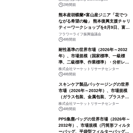
PropTech-Lab
2時間前
熊本産胡蝶蘭×富山産ジニア「花でつ
ながる希望の輪」 熊本復興支援チャリ
ティーワークショップを8月9日、富
山・射水で開催
フラワーライフ振興協議会
4時間前
耐性基準の世界市場（2026年～2032
年）、市場規模（国家標準、一級標
準、二級標準、作業標準）・分析レポ
ートを発表
株式会社マーケットリサーチセンター
4時間前
スキンケア製品パッケージングの世界
市場（2026年～2032年）、市場規模
（ガラス包装、金属包装、プラスチッ
ク包装、その他）・分析レポートを発
株式会社マーケットリサーチセンター
表
4時間前
PPS集塵バッグの世界市場（2026年～
2032年）、市場規模（円筒形フィルタ
ーバッグ、平袋型フィルターバッグ、