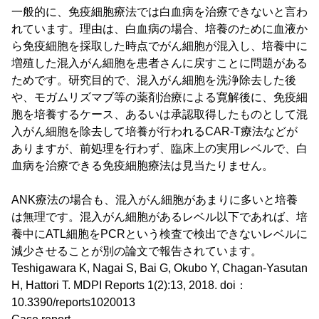
一般的に、免疫細胞療法では白血病を治療できないと言わ
れています。理由は、白血病の場合、培養のために血液か
ら免疫細胞を採取した時点でがん細胞が混入し、培養中に
増殖した混入がん細胞を患者さんに戻すことに問題がある
ためです。研究目的で、混入がん細胞を洗浄除去した後
や、モガムリズマブ等の薬剤治療による寛解後に、免疫細
胞を培養するケース、あるいは承認取得したものとして混
入がん細胞を除去して培養が行われるCAR-T療法などが
ありますが、前処理を行わず、臨床上の実用レベルで、白
血病を治療できる免疫細胞療法は見当たりません。
ANK療法の場合も、混入がん細胞があまりに多いと培養
は無理です。混入がん細胞があるレベル以下であれば、培
養中にATL細胞をPCRという検査で検出できないレベルに
減少させることが別の論文で報告されています。
Teshigawara K, Nagai S, Bai G, Okubo Y, Chagan-Yasutan
H, Hattori T. MDPI Reports 1(2):13, 2018. doi：
10.3390/reports1020013