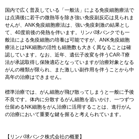
国内で広く普及している「一般法」による免疫細胞療法で
は点滴後に若干の微熱等を除き強い免疫副反応は見られま
せんが、ANK免疫細胞療法は、強い免疫刺激の結果とし
て、40度前後の発熱を伴います。リンパ球バンクでも一
般法による免疫細胞の培養は可能ですが、ANK免疫細胞
療法とはNK細胞の活性も細胞数も大きく異なることは確
認しています。なお、近年、遺伝子改変を伴うCAR-T療
法が承認取得し保険適応となっていますが治療対象となる
がんの種類が限られ、また激しい副作用を伴うことから中
高年の治療はできません。
標準治療では、がん細胞が飛び散ってしまうと一般に予後
不良です。体内に分散するがん細胞を追いかけ、一つずつ
仕留めるNK細胞をがん治療に活用することは、進行がん
の治療において重要な鍵を握ると考えられています。
【リンパ球バンク株式会社の概要】