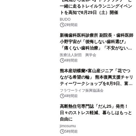
一緒に走るトレイルランニングイベン
トを高知で8月29日（土）開催
BUDO
2時間前
新橋歯科医科診療所 副院長・歯科医師
小野宇宙が「後悔しない歯科選び」
「痛くない歯科治療」「不安がない治
療計画」をテーマに専門監修
医療法人財団 興学会
4時間前
熊本産胡蝶蘭×富山産ジニア「花でつ
ながる希望の輪」 熊本復興支援チャリ
ティーワークショップを8月9日、富
山・射水で開催
フラワーライフ振興協議会
4時間前
高断熱住宅専門誌「だん25」発売！
日々のストレス軽減、暮らしはもっと
自由に
jimosumu
5時間前