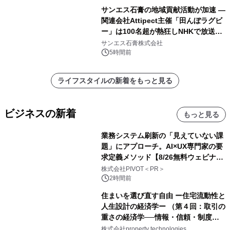
サンエス石膏の地域貢献活動が加速 ―
関連会社Attipect主催「田んぼラグビ
ー」は100名超が熱狂しNHKで放送さ
れました。
サンエス石膏株式会社
5時間前
ライフスタイルの新着をもっと見る
ビジネスの新着
もっと見る
業務システム刷新の「見えていない課
題」にアプローチ。AI×UX専門家の要
求定義メソッド【8/26無料ウェビナ
ー】株式会社PIVOT
株式会社PIVOT＜PR＞
2時間前
住まいを選び直す自由 ー住宅流動性と
人生設計の経済学ー （第４回：取引の
重さの経済学──情報・信頼・制度を
PropTechはどう組み替えるか）｜
株式会社property technologies