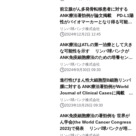
前立腺がん多発骨転移患者に対する
ANK療法著効例が論文掲載 PD-L1陽
性がバイオマーカーとなり得る可能性
を示唆
リンパ球バンク株式会社
2024年12月2日 12:45
ANK療法はATLの第一治療として大き
な可能性を示す リンパ球バンクが
ANK免疫細胞療法のための培養センタ
ーを提供
リンパ球バンク株式会社
2024年9月30日 09:30
進行性びまん性大細胞型B細胞リンパ
腫に対する ANK療法著効例がWorld
Journal of Clinical Casesに掲載
リンパ球バンクがANK免疫細胞療法の
リンパ球バンク株式会社
ための培養センターを提供
2023年10月26日 09:30
ANK免疫細胞療法の著効例を 世界が
ん学会(the World Cancer Congress
2023)で発表 リンパ球バンクが培養
センターを提供
リンパ球バンク株式会社