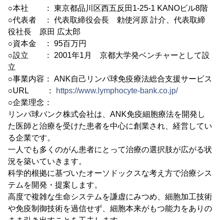
○本社 ： 東京都品川区西五反田1-25-1 KANOビル8階
○代表者 ： 代表取締役会長 勅使河原 計介、代表取締
役社長 原田 広太郎
○資本金 ： 95百万円
○設立 ： 2001年1月 京都大学発ベンチャーとして設
立
○事業内容： ANK自己リンパ球免疫療法総合支援サービス
○URL ：
https://www.lymphocyte-bank.co.jp/
○企業理念：
リンパ球バンク株式会社は、ANK免疫細胞療法を開発し
た医師と治療を受けた患者を中心に創業され、経営してい
る企業です。
一人でも多くのがん患者にとって治療の選択肢が広がる状
況を築いていきます。
科学的根拠に基づいたオーソドックスな考え方で治療シス
テムを開発・提案します。
高度で複雑な生命システムを謙虚にみつめ、細胞加工技術
や免疫制御技術を過信せず、細胞本来がもつ能力をありの