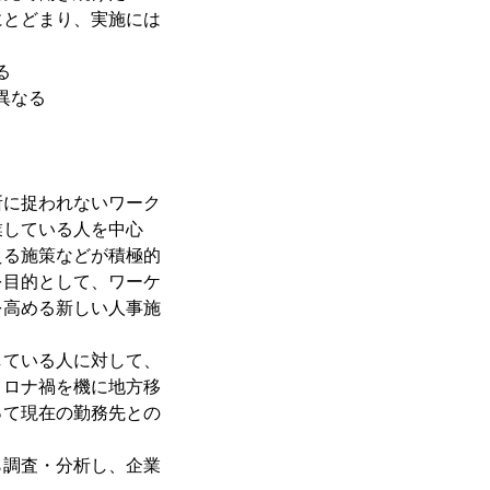
にとどまり、実施には
る
異なる
所に捉われないワーク
業している人を中心
える施策などが積極的
を目的として、ワーケ
を高める新しい人事施
している人に対して、
コロナ禍を機に地方移
って現在の勤務先との
ら調査・分析し、企業