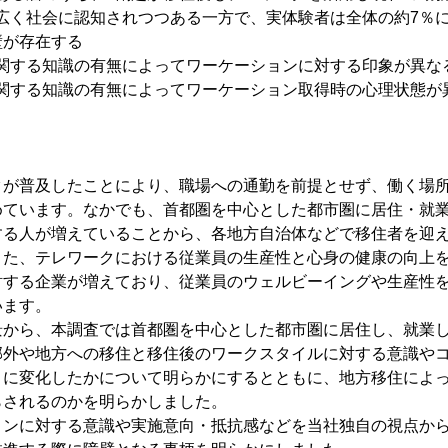
ンは広く社会に認知されつつある一方で、実体験者は全体の約7％
壁が存在する
ンに関する知識の有無によってワーケーションに対する印象が異な
ンに関する知識の有無によってワーケーション取得時の心理状態が
クが普及したことにより、職場への通勤を前提とせず、働く場
めています。なかでも、首都圏を中心とした都市圏に居住・就
する人が増えていることから、各地方自治体などで移住者を迎
また、テレワークにおける従業員の生産性と心身の健康の向上
討する企業が増えており、従業員のウェルビーイングや生産性
います。
景から、本調査では首都圏を中心とした都市圏に居住し、就業
郊外や地方への移住と移住後のワークスタイルに対する意識や
うに変化したかについて明らかにするとともに、地方移住によ
らされるのかを明らかしました。
ョンに対する意識や実施意向・抵抗感などを当社独自の視点か