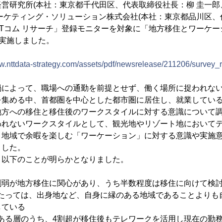
経営研究所(本社：東京都千代田区、代表取締役社長：柳 圭一郎、
ーケティング・ソリューション株式会社(本社：東京都品川区
TTコム リサーチ」登録モニターを対象に「地方移住とワーケ
を実施しました。
ww.nttdata-strategy.com/assets/pdf/newsrelease/211206/survey_r
禍によって、職場への通勤を前提とせず、働く場所に捉われな
を集める中、首都圏を中心とした都市圏に居住し、就業してい
地方への移住と移住後のワークスタイルに対する意識について
われないワークスタイルとして、観光地やリゾート地において
・地域で余暇を楽しむ「ワーケーション」に対する意識や実施
ました。
、以下のことが明らかとなりました。
の3割弱が地方移住に関心があり、うち半数程度は移住に向けて検
にあたっては、出身地など、自身に縁のある地域であることより
している
心がある層のうち、4割超が移住後もテレワークを活用し現在の勤