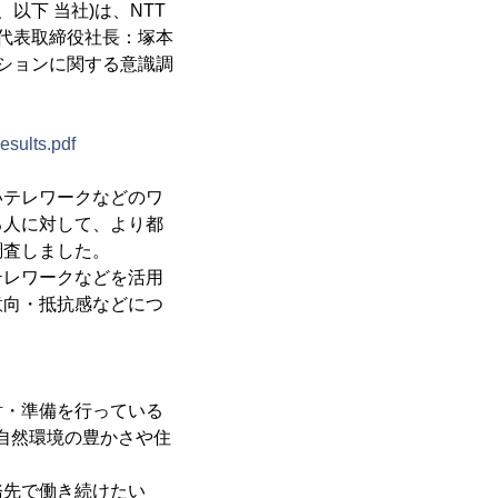
以下 当社)は、NTT
、代表取締役社長：塚本
ーションに関する意識調
esults.pdf
いテレワークなどのワ
る人に対して、より都
調査しました。
テレワークなどを活用
意向・抵抗感などにつ
討・準備を行っている
も自然環境の豊かさや住
務先で働き続けたい