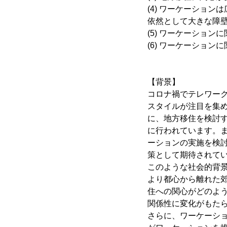
(4) ワーケーショ
依然として大きな障
(5) ワーケーショ
(6) ワーケーショ
【背景】
コロナ禍でテレワー
スタイルが注目を集
に、地方移住を検討
に行われています。
ーションの実施を検
策として期待されて
このような社会的背
より都心から離れた
住への関心がどのよ
関係性に変化がもた
さらに、ワーケーシ