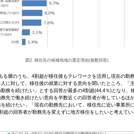
図2. 移住先の候補地域の選定理由(複数回答)
心がある層のうち、4割超が移住後もテレワークを活用し現在の勤
る人に対して、移住後の就業に対する意向を聞いたところ、「
勤務を続けたい」とする回答が最多の4割超(44.4％)となり
勤務先で働き続けたい意向を半数近くの回答者が有しているほ
務を続けたい」「現在の勤務先において、移住先に近い事業所
6割超の回答者が勤務先を変えずに地方移住をしたいと考えてい