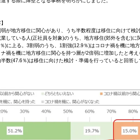
推進する際に障壁となる事柄を明らかにしました。
察】
の3割弱が地方移住に関心があり、うち半数程度は移住に向けて検
業している人(正社員を対象)のうち、地方移住(郊外を含む)に
.9％)に上る。3割弱のうち、1割強(12.9％)はコロナ禍を機に
ロナ禍を機に地方移住に関心を持つ層が2倍弱に増加したと考え
半数(47.6％)は移住に向けた検討・準備を行っていると回答