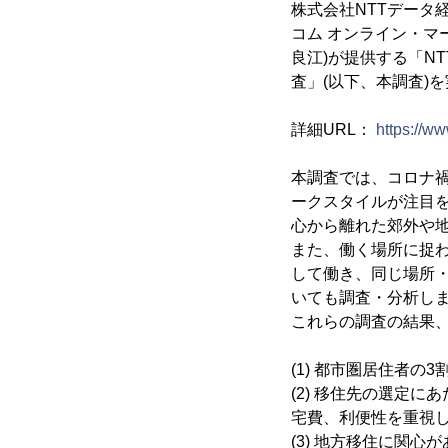
株式会社NTTデータ
コム オンライン・マ
良江)が提供する「N
査」(以下、本調査)
詳細URL：
https://w
本調査では、コロナ
ークスタイルが注目
心から離れた郊外や
また、働く場所に捉
して働き、同じ場所
いても調査・分析し
これらの調査の結果
(1) 都市圏居住者
(2) 移住先の選定
宅費、利便性を重視
(3) 地方移住に関