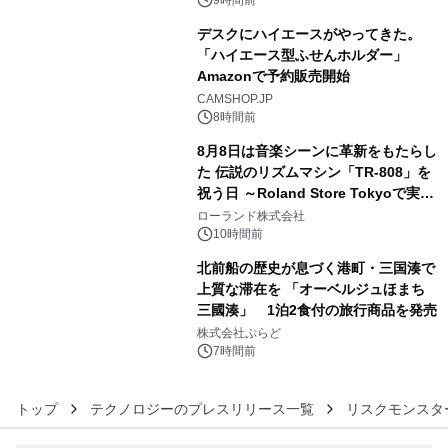
素泊りプラン
9時間前
デスクにハイエースがやってきた。
「ハイエース型ふせんホルダー」
Amazonで予約販売開始
4
CAMSHOP.JP
8時間前
8月8日は音楽シーンに革新をもたらし
た 伝説のリズムマシン「TR-808」を
祝う日 ～Roland Store Tokyoで実機
5
を展示しての 記念キャンペーンを開
ローランド株式会社
催 英国ラジオ「NTS」の 特別プログ
10時間前
ラムや、「TR-808」を愛する伝説的
北前船の歴史が息づく港町・三国湊で
アーティストを フィーチャーしたアニ
上質な滞在を 「オーベルジュほまち
メーションを公開～
三國湊」 1泊2食付の旅行商品を発売
6
株式会社ぷらど
7時間前
トップ
テクノロジーのプレスリリース一覧
リスクモンスタ