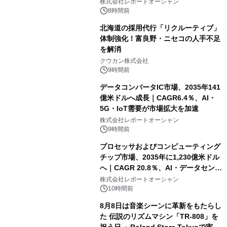
センター・高速光通信需要が成長を加
株式会社レポートオーシャン
速
8時間前
北海道の採用代行「リクルーティブ」
体制強化！富良野・ニセコの人手不足
を解消
クウカン株式会社
9時間前
データコンバータIC市場、2035年141
億米ドルへ成長｜CAGR6.4％、AI・
5G・IoT需要が市場拡大を加速
株式会社レポートオーシャン
9時間前
プロセッサおよびコンピューティング
チップ市場、2035年に1,230億米ドル
へ｜CAGR 20.8％、AI・データセンタ
ー需要が成長を牽引
株式会社レポートオーシャン
10時間前
8月8日は音楽シーンに革新をもたらし
た 伝説のリズムマシン「TR-808」を