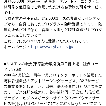
月額66,000円(税込)～、研修ポータル・eラーニング・公
開研修を低価格でご利用いただける会費制の研修サービス
です。
会員企業の利用者は、約2,500コースの豊富なラインアッ
プから、自身にあったプログラムを随時受講できます。階
層別研修だけでなく、営業・人事など職種別即戦力プログ
ラムも充実しています。
これまでにのべ300万人に受講いただいております。
ホームページ：
https://www.cybaxuniv.jp/
■リスモンの概要(東京証券取引所第二部上場 証券コー
ド：3768)
2000年9月設立。同年12月よりインターネットを活用した
与信管理業務のアウトソーシングサービス、ASPサービ
ス事業を開始しました。以来、法人会員向けビジネスを要
にサービス分野を拡大し、各事業部門・子会社(与信管理
サービス、ビジネスポータルサイト(グループウェアサー
ビス等)およびBPOサービス)ごとに取り扱うサービスにつ