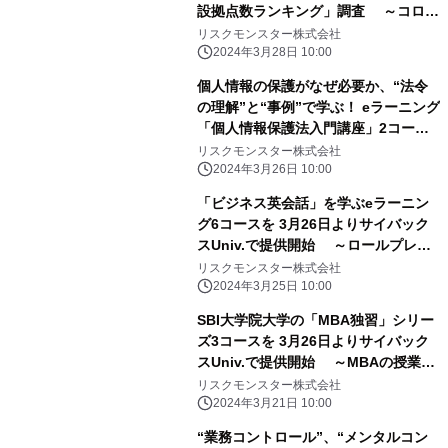
設拠点数ランキング」調査 ～コロナ
禍前後では2021年がピーク、コンビニ
リスクモンスター株式会社
がトップ2～
2024年3月28日 10:00
個人情報の保護がなぜ必要か、“法令
の理解”と“事例”で学ぶ！ eラーニング
「個人情報保護法入門講座」2コース
を、 研修サービス『サイバックス
リスクモンスター株式会社
Univ.』で3月26日より提供開始
2024年3月26日 10:00
「ビジネス英会話」を学ぶeラーニン
グ6コースを 3月26日よりサイバック
スUniv.で提供開始 ～ロールプレイ
を楽しみながら、対面・オンラインの
リスクモンスター株式会社
商談や、 メール・会議・報告で使える
2024年3月25日 10:00
フレーズを習得～
SBI大学院大学の「MBA独習」シリー
ズ3コースを 3月26日よりサイバック
スUniv.で提供開始 ～MBAの授業を
eラーニングで手軽に体験～
リスクモンスター株式会社
2024年3月21日 10:00
“業務コントロール”、“メンタルコン