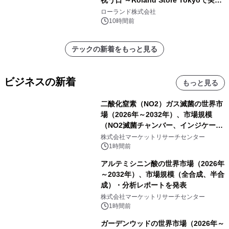
祝う日 ～Roland Store Tokyoで実機
を展示しての 記念キャンペーンを開
ローランド株式会社
催 英国ラジオ「NTS」の 特別プログ
10時間前
ラムや、「TR-808」を愛する伝説的
アーティストを フィーチャーしたアニ
テックの新着をもっと見る
メーションを公開～
ビジネスの新着
もっと見る
二酸化窒素（NO2）ガス滅菌の世界市
場（2026年～2032年）、市場規模
（NO2滅菌チャンバー、インジケータ
ーおよびモニタリングシステム、その
株式会社マーケットリサーチセンター
他）・分析レポートを発表
1時間前
アルテミシニン酸の世界市場（2026年
～2032年）、市場規模（全合成、半合
成）・分析レポートを発表
株式会社マーケットリサーチセンター
1時間前
ガーデンウッドの世界市場（2026年～