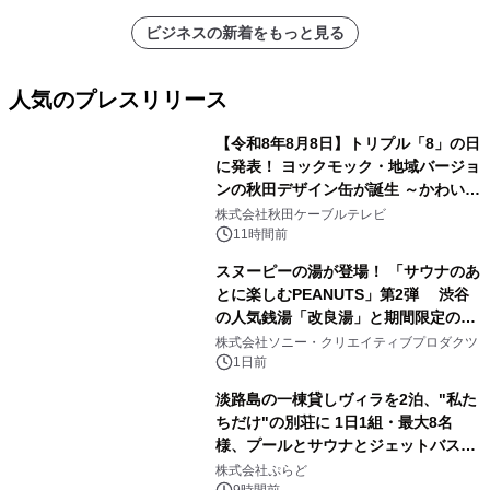
ビジネスの新着をもっと見る
人気のプレスリリース
【令和8年8月8日】トリプル「8」の日
に発表！ ヨックモック・地域バージョ
ンの秋田デザイン缶が誕生 ～かわいい
1
秋田犬の子犬と秋田の四季と名所を巡
株式会社秋田ケーブルテレビ
るパッケージ～ 9月1日(火)秋田県内で
11時間前
販売開始
スヌーピーの湯が登場！ 「サウナのあ
とに楽しむPEANUTS」第2弾 渋谷
の人気銭湯「改良湯」と期間限定のコ
2
ラボレーション サウナイキタイコラ
株式会社ソニー・クリエイティブプロダクツ
ボグッズも発売決定！
1日前
淡路島の一棟貸しヴィラを2泊、"私た
ちだけ"の別荘に 1日1組・最大8名
様、プールとサウナとジェットバス付
3
きで Villa Mon Temps AWAJIの連泊
株式会社ぷらど