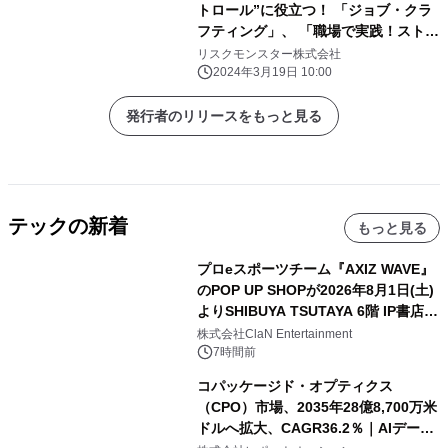
トロール”に役立つ！ 「ジョブ・クラ
フティング」、 「職場で実践！ストレ
スコーピング」など、eラーニング19
リスクモンスター株式会社
コースを 『サイバックスUniv.』で3月
2024年3月19日 10:00
26日より提供開始
発行者のリリースをもっと見る
テックの新着
もっと見る
プロeスポーツチーム『AXIZ WAVE』
のPOP UP SHOPが2026年8月1日(土)
よりSHIBUYA TSUTAYA 6階 IP書店で
開催決定！！
株式会社ClaN Entertainment
7時間前
コパッケージド・オプティクス
（CPO）市場、2035年28億8,700万米
ドルへ拡大、CAGR36.2％｜AIデータ