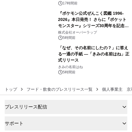
17時間前
『ポケモン公式ぜんこく図鑑 1996-
2026』本日発売！ さらに『ポケット
モンスター』シリーズ30周年を記念し
5
た画集『ポケットモンスター ビジュア
株式会社オーバーラップ
ルアートブック』の発売決定！ 2026
5時間前
年12月18日（金）、3冊同時発売！
「なぜ、その名前にしたの？」に答え
る一通の手紙 ―「きみの名前はね」正
式リリース
6
きみの名前はね
5時間前
トップ
フード・飲食のプレスリリース一覧
個人事業主 京
プレスリリース配信
サポート