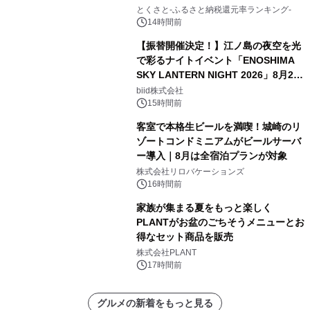
とくさと-ふるさと納税還元率ランキング-
14時間前
【振替開催決定！】江ノ島の夜空を光
で彩るナイトイベント「ENOSHIMA
SKY LANTERN NIGHT 2026」8月22
日(土)振替開催＆受付スタート！
biid株式会社
15時間前
客室で本格生ビールを満喫！城崎のリ
ゾートコンドミニアムがビールサーバ
ー導入｜8月は全宿泊プランが対象
株式会社リロバケーションズ
16時間前
家族が集まる夏をもっと楽しく
PLANTがお盆のごちそうメニューとお
得なセット商品を販売
株式会社PLANT
17時間前
グルメの新着をもっと見る