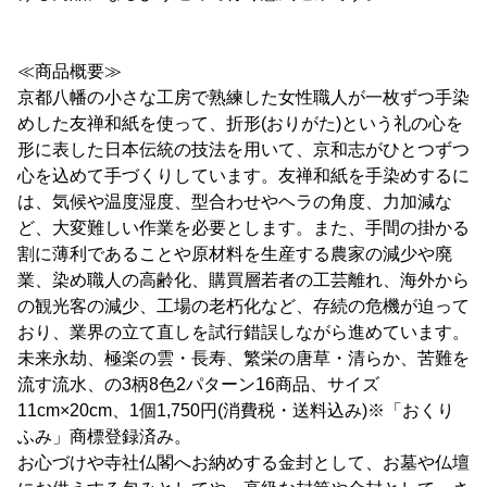
≪商品概要≫
京都八幡の小さな工房で熟練した女性職人が一枚ずつ手染
めした友禅和紙を使って、折形(おりがた)という礼の心を
形に表した日本伝統の技法を用いて、京和志がひとつずつ
心を込めて手づくりしています。友禅和紙を手染めするに
は、気候や温度湿度、型合わせやヘラの角度、力加減な
ど、大変難しい作業を必要とします。また、手間の掛かる
割に薄利であることや原材料を生産する農家の減少や廃
業、染め職人の高齢化、購買層若者の工芸離れ、海外から
の観光客の減少、工場の老朽化など、存続の危機が迫って
おり、業界の立て直しを試行錯誤しながら進めています。
未来永劫、極楽の雲・長寿、繁栄の唐草・清らか、苦難を
流す流水、の3柄8色2パターン16商品、サイズ
11cm×20cm、1個1,750円(消費税・送料込み)※「おくり
ふみ」商標登録済み。
お心づけや寺社仏閣へお納めする金封として、お墓や仏壇