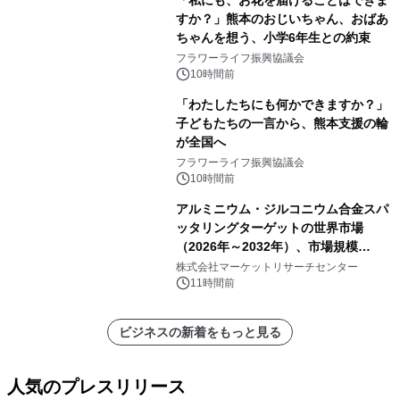
すか？」熊本のおじいちゃん、おばあ
ちゃんを想う、小学6年生との約束
フラワーライフ振興協議会
10時間前
「わたしたちにも何かできますか？」
子どもたちの一言から、熊本支援の輪
が全国へ
フラワーライフ振興協議会
10時間前
アルミニウム・ジルコニウム合金スパ
ッタリングターゲットの世界市場
（2026年～2032年）、市場規模
（0.995、0.999、その他）・分析レポ
株式会社マーケットリサーチセンター
ートを発表
11時間前
ビジネスの新着をもっと見る
人気のプレスリリース