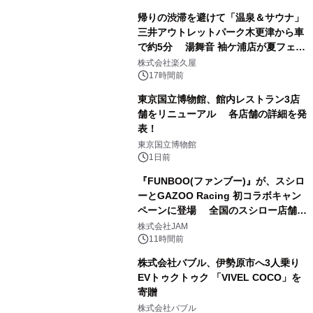
帰りの渋滞を避けて「温泉＆サウナ」
三井アウトレットパーク木更津から車
で約5分 湯舞音 袖ケ浦店が夏フェア
1
メニューを提供
株式会社楽久屋
17時間前
東京国立博物館、館内レストラン3店
舗をリニューアル 各店舗の詳細を発
表！
2
東京国立博物館
1日前
『FUNBOO(ファンブー)』が、スシロ
ーとGAZOO Racing 初コラボキャン
ペーンに登場 全国のスシロー店舗で
3
GR 4車種の FUNBOO(ミニカー)付き
株式会社JAM
メニューが展開されます
11時間前
株式会社バブル、伊勢原市へ3人乗り
EVトゥクトゥク 「VIVEL COCO」を
寄贈
4
株式会社バブル