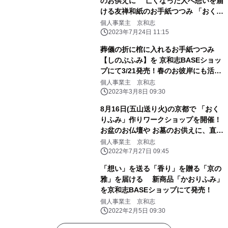
のお供えに 亡くなった人へ想いを届
ける友禅和紙のお手紙つつみ 「おくり
ふみ」づくりワークショップを8月11
個人事業主 京和志
日に開催！
2023年7月24日 11:15
葬儀の折に棺に入れるお手紙つつみ
【しのぶふみ】を 京和志BASEショッ
プにて3/21発売！春のお彼岸にも活用
可能
個人事業主 京和志
2023年3月8日 09:30
8月16日(五山送り火)の京都で 「おく
りふみ」作りワークショップを開催！
お盆のお仏壇や お墓のお供えに、直筆
のお手紙つつみで故人へ想いを伝える
個人事業主 京和志
2022年7月27日 09:45
「想い」を送る「香り」を贈る「京の
雅」を届ける 新商品「かおりふみ」
を京和志BASEショップにて発売！
個人事業主 京和志
2022年2月5日 09:30