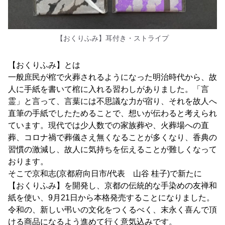
【おくりふみ】耳付き・ストライプ
【おくりふみ】とは
一般庶民が棺で火葬されるようになった明治時代から、故
人に手紙を書いて棺に入れる習わしがありました。「言
霊」と言って、言葉には不思議な力が宿り、それを故人へ
直筆の手紙でしたためることで、想いが伝わると考えられ
ています。現代では少人数での家族葬や、火葬場への直
葬、コロナ禍で葬儀さえ無くなることが多くなり、香典の
習慣の激減し、故人に気持ちを伝えることが難しくなって
おります。
そこで京和志(京都府向日市/代表 山谷 桂子)で新たに
【おくりふみ】を開発し、京都の伝統的な手染めの友禅和
紙を使い、9月21日から本格発売することになりました。
令和の、新しい弔いの文化をつくるべく、末永く喜んで頂
ける商品になるよう進めて行く意気込みです。