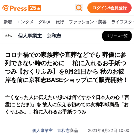
ログイン/会員登録
新着
エンタメ
グルメ
旅行
ファッション・美容
ライフスタ
個人事業主 京和志
リリース一覧
コロナ禍での家族葬や直葬などでも 葬儀に参
列できない時のために 棺に入れるお手紙つ
つみ【おくりふみ】を9月21日から 秋のお彼
岸を前に京和志BASEショップにて販売開始！
亡くなった人に伝えたい想いは何ですか？日本人の心「言
霊(ことだま)」を 故人に伝える初めての友禅和紙商品「お
くりふみ」、棺に入れるお手紙つつみ
個人事業主 京和志
商品
2021年9月22日 10:00