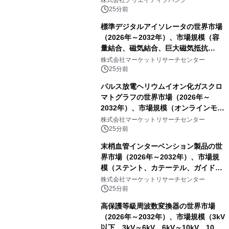
25分前
標準デジタルアイソレータの世界市場
（2026年～2032年）、市場規模（容
量結合、磁気結合、巨大磁気抵抗
（GMR））・分析レポートを発表
株式会社マーケットリサーチセンター
25分前
パルス放電ヘリウムイオン化ガスクロ
マトグラフの世界市場（2026年～
2032年）、市場規模（オンラインモニ
タリング型、ラボラトリー型）・分析
株式会社マーケットリサーチセンター
レポートを発表
25分前
末梢血管インターベンション製品の世
界市場（2026年～2032年）、市場規
模（ステント、カテーテル、ガイドワ
イヤー、シース、下大静脈フィルタ
株式会社マーケットリサーチセンター
ー、その他）・分析レポートを発表
25分前
高保護等級周波数変換器の世界市場
（2026年～2032年）、市場規模（3kV
以下、3kV～6kV、6kV～10kV、10kV