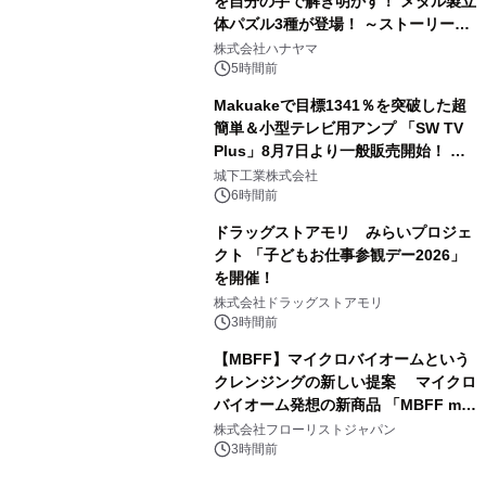
を自分の手で解き明かす！ メタル製立
体パズル3種が登場！ ～ストーリーと
3
ギミックが融合した 大人の体験型パズ
株式会社ハナヤマ
ルが8月7日(金)12時より先行予約受付
5時間前
開始～
Makuakeで目標1341％を突破した超
簡単＆小型テレビ用アンプ 「SW TV
Plus」8月7日より一般販売開始！ ケ
4
ーブル1本つなぐだけ、テレビの音が
城下工業株式会社
ぐっと豊かに
6時間前
ドラッグストアモリ みらいプロジェ
クト 「子どもお仕事参観デー2026」
を開催！
5
株式会社ドラッグストアモリ
3時間前
【MBFF】マイクロバイオームという
クレンジングの新しい提案 マイクロ
バイオーム発想の新商品 「MBFF mb
6
クレンジングPRO」を2026年8月6日
株式会社フローリストジャパン
発売
3時間前