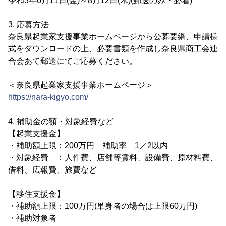
令和3年6月11日(金)～8月12日(木)(郵送のみ・必着)
3. 応募方法
奈良県起業家支援事業ホームページから公募要綱、申請様
式をダウンロードの上、必要書類を作成し奈良県商工会連
合会あて郵送にてご応募ください。
＜奈良県起業家支援事業ホームページ＞
https://nara-kigyo.com/
4. 補助金の額・対象経費など
【起業支援金】
・補助額上限：200万円 補助率 1／2以内
・対象経費 ：人件費、店舗等賃料、設備費、原材料費、
借料、広報費、旅費など
【移住支援金】
・補助額上限：100万円(単身者の場合は上限60万円)
・補助対象者