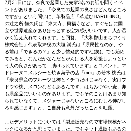
7月31日には、奈良で起業した先輩3名のお話を聞くイベ
ントがありました。「奈良での起業の良さはどんなところ
ですか」という問いに、革製品店「革遊びHARUHINO」
の辻之所 恒久氏は「東大寺、興福寺など、すぐそばに国
宝や世界遺産がありほっとする空気感がいいです。人が温
かく迎え入れてくれます」と回答。「大和郡山まちづくり
株式会社」代表取締役の大垣 満氏は「県民性なのか、や
る前は『できるの？』と少し懐疑的ですね(笑)。でも始め
てみると、なんだかなんだとがんばる人を応援しようとい
う人の良さがあって、助けられています」とコメント。マ
ドレーヌコメルシーと焼き菓子の店「moi」の若木 桃氏は
「奈良県産のフルーツは柿とイチゴだけじゃなく、実はブ
ドウや桃、メロンなどもあるんです。はちみつや小麦、卵
も県産品にいいものがあります。でもそのことはあまり知
られていなくて。メジャーじゃないところにむしろ伸びし
ろを感じます」と、ご自身も意外だったことを吐露。
またデメリットについては「製造販売なので市場規模がネ
ックになるかと思っていました。でもネット通販もあるの