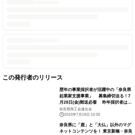
この発行者のリリース
歴年の事業採択者が活躍中の「奈良県
起業家支援事業」 募集締切迫る！7
月28日(金)郵送必着 昨年採択者は
3Dラテアートで話題のカフェをオープ
奈良県商工会連合会
ン
2023年7月19日 10:30
奈良県に「鹿」と「大仏」以外のマグ
ネットコンテンツを！ 東京新橋・奈良