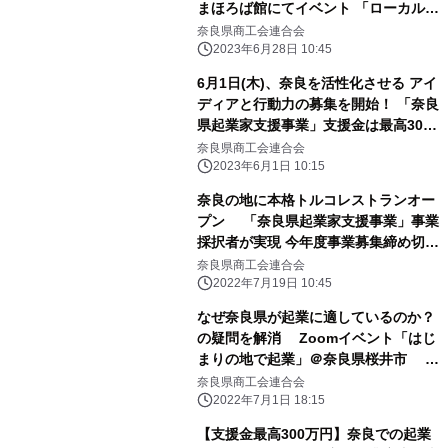
まほろば館にてイベント 「ローカル起
業を考える」を7月9日(日)開催
奈良県商工会連合会
2023年6月28日 10:45
6月1日(木)、奈良を活性化させる アイ
ディアと行動力の募集を開始！ 「奈良
県起業家支援事業」支援金は最高300
万円
奈良県商工会連合会
2023年6月1日 10:15
奈良の地に本格トルコレストランオー
プン 「奈良県起業家支援事業」事業
採択者が実現 今年度事業募集締め切り
間近！7月29日郵送必着
奈良県商工会連合会
2022年7月19日 10:45
なぜ奈良県が起業に適しているのか？
の疑問を解消 Zoomイベント「はじ
まりの地で起業」＠奈良県桜井市 7
月15日開催！申込受付中
奈良県商工会連合会
2022年7月1日 18:15
【支援金最高300万円】奈良での起業