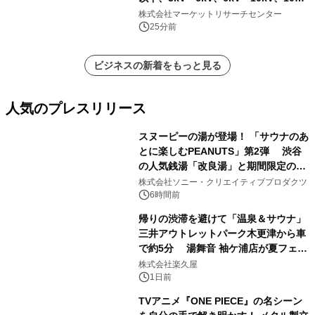
超）・分析レポートを発表
株式会社マーケットリサーチセンター
25分前
ビジネスの新着をもっと見る
人気のプレスリリース
スヌーピーの湯が登場！ 「サウナのあ
とに楽しむPEANUTS」第2弾 渋谷
の人気銭湯「改良湯」と期間限定のコ
1
ラボレーション サウナイキタイコラ
株式会社ソニー・クリエイティブプロダクツ
ボグッズも発売決定！
6時間前
帰りの渋滞を避けて「温泉＆サウナ」
三井アウトレットパーク木更津から車
で約5分 湯舞音 袖ケ浦店が夏フェア
2
メニューを提供
株式会社楽久屋
1日前
TVアニメ『ONE PIECE』の名シーン