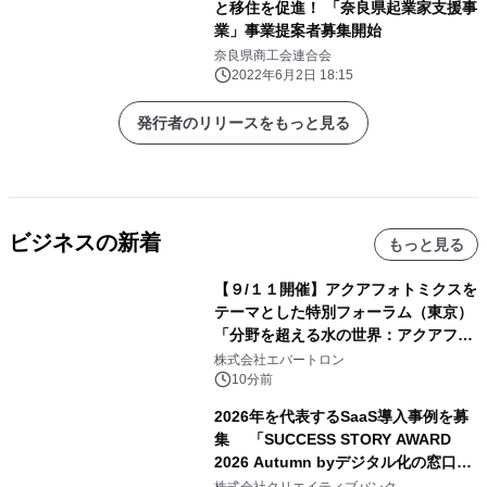
と移住を促進！ 「奈良県起業家支援事
業」事業提案者募集開始
奈良県商工会連合会
2022年6月2日 18:15
発行者のリリースをもっと見る
ビジネスの新着
もっと見る
【９/１１開催】アクアフォトミクスを
テーマとした特別フォーラム（東京）
「分野を超える水の世界：アクアフォ
トミクスが切り拓く新しい科学の地
株式会社エバートロン
平」を開催
10分前
2026年を代表するSaaS導入事例を募
集 「SUCCESS STORY AWARD
2026 Autumn byデジタル化の窓口」
開催
株式会社クリエイティブバンク