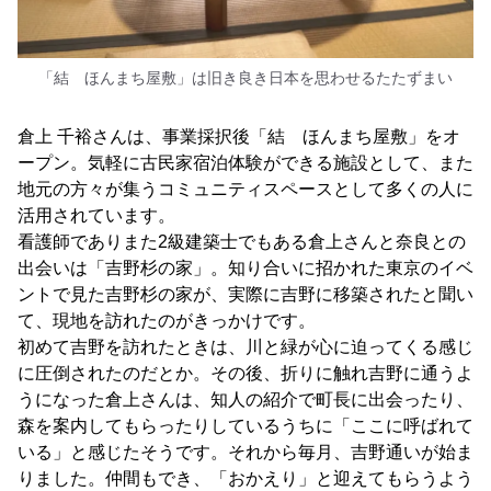
「結 ほんまち屋敷」は旧き良き日本を思わせるたたずまい
倉上 千裕さんは、事業採択後「結 ほんまち屋敷」をオ
ープン。気軽に古民家宿泊体験ができる施設として、また
地元の方々が集うコミュニティスペースとして多くの人に
活用されています。
看護師でありまた2級建築士でもある倉上さんと奈良との
出会いは「吉野杉の家」。知り合いに招かれた東京のイベ
ントで見た吉野杉の家が、実際に吉野に移築されたと聞い
て、現地を訪れたのがきっかけです。
初めて吉野を訪れたときは、川と緑が心に迫ってくる感じ
に圧倒されたのだとか。その後、折りに触れ吉野に通うよ
うになった倉上さんは、知人の紹介で町長に出会ったり、
森を案内してもらったりしているうちに「ここに呼ばれて
いる」と感じたそうです。それから毎月、吉野通いが始ま
りました。仲間もでき、「おかえり」と迎えてもらうよう