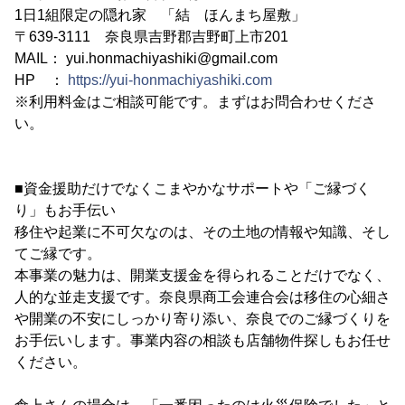
1日1組限定の隠れ家 「結 ほんまち屋敷」
〒639-3111 奈良県吉野郡吉野町上市201
MAIL： yui.honmachiyashiki@gmail.com
HP ：
https://yui-honmachiyashiki.com
※利用料金はご相談可能です。まずはお問合わせくださ
い。
■資金援助だけでなくこまやかなサポートや「ご縁づく
り」もお手伝い
移住や起業に不可欠なのは、その土地の情報や知識、そし
てご縁です。
本事業の魅力は、開業支援金を得られることだけでなく、
人的な並走支援です。奈良県商工会連合会は移住の心細さ
や開業の不安にしっかり寄り添い、奈良でのご縁づくりを
お手伝いします。事業内容の相談も店舗物件探しもお任せ
ください。