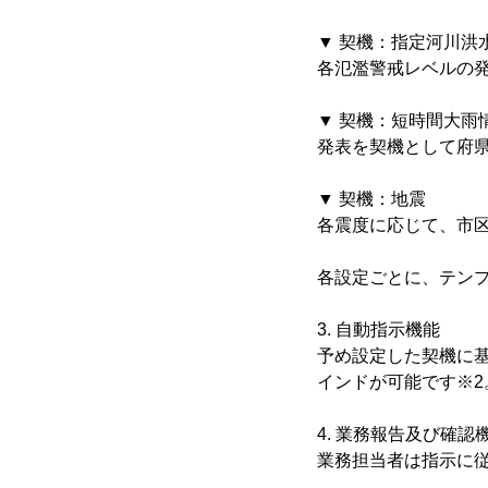
▼ 契機：指定河川洪
各氾濫警戒レベルの
▼ 契機：短時間大雨
発表を契機として府
▼ 契機：地震
各震度に応じて、市
各設定ごとに、テンプ
3. 自動指示機能
予め設定した契機に
インドが可能です※2
4. 業務報告及び確認
業務担当者は指示に