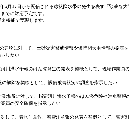
21年6月17日から配信される線状降水帯の発生を表す「顕著な
スまでに対応予定です。
ckの従来機能で実現します。
域内の建物に対して、土砂災害警戒情報や短時間大雨情報の発表
指示したい
や指定河川洪水予報のはん濫発生の発表を契機として、現場作業員
洪水警報の解除を契機として、設備被害状況の調査を指示したい
内の作業場所に対して、指定河川洪水予報のはん濫危険や洪水警報
作業員の安全確保を指示したい
所に対して、着氷注意報、着雪注意報の発表を契機として、雪害