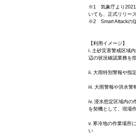
※1 気象庁より20
いても、正式リリー
※2 Smart Atta
【利用イメージ】
i. 土砂災害警戒区
辺の状況確認業務を
ii. 大雨特別警報
iii. 大雨警報や
iv. 浸水想定区域
を契機として、現場
v. 寒冷地の作業場
い