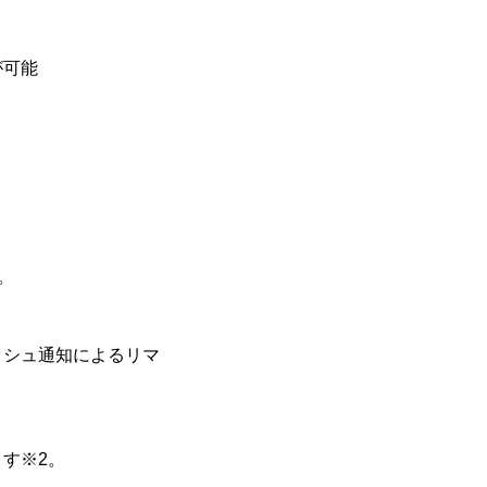
が可能
。
ッシュ通知によるリマ
す※2。