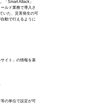
art Attack」
ィールド業務で導入さ
していた、災害発生の可
が自動で行えるように
ルサイト」の情報を基
。
村等の単位で設定が可