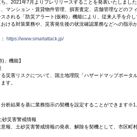
、2021年7月よりプレリリースすることを発表いたしました。「Sm
ス、マンション・賃貸物件管理、損害査定、店舗管理などのフ
スされる「防災アラート(仮称)」機能により、従来人手を介
における対策業務や、災害発生後の状況確認業務などへの指示
RL：
https://www.smartattack.jp/
称)」機能】
能
ける災害リスクについて、国土地理院「ハザードマップポータ
きます。
、分析結果を基に業務指示の契機を設定することができます※1
土砂災害警戒情報
注意報、土砂災害警戒情報の発表、解除を契機として、市区町