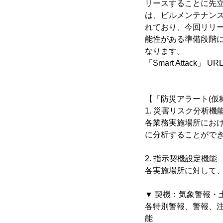
リースすることに先立ち
は、ビルメンテナン
れており、今回リリー
能性がある準備段階
なります。
「Smart Attack」 U
【「防災アラート(仮
1. 災害リスク分析機
各業務実施場所にお
に分析することがで
2. 指示契機設定機能
各実施場所に対して
▼ 契機：気象警報・
各特別警報、警報、
能