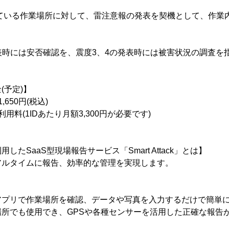
施している作業場所に対して、雷注意報の発表を契機として、作業
上の発表時には安否確認を、震度3、4の発表時には被害状況の調査を
(予定)】
650円(税込)
ack利用料(1IDあたり月額3,300円が必要です)
たSaaS型現場報告サービス「Smart Attack」とは】
アルタイムに報告、効率的な管理を実現します。
アプリで作業場所を確認、データや写真を入力するだけで簡単
所でも使用でき、GPSや各種センサーを活用した正確な報告