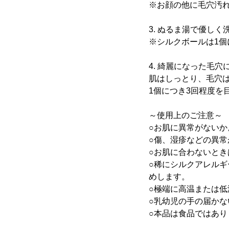
※お顔の他に毛穴汚れ
3. ぬるま湯で優し
※シルクボールは1個
4. 綺麗になった毛
肌はしっとり、毛穴
1個につき3回程度を
～使用上のご注意～
○お肌に異常がない
○傷、湿疹などの異
○お肌に合わないと
○稀にシルクアレル
めします。
○極端に高温または
○乳幼児の手の届か
○本品は食品ではあり