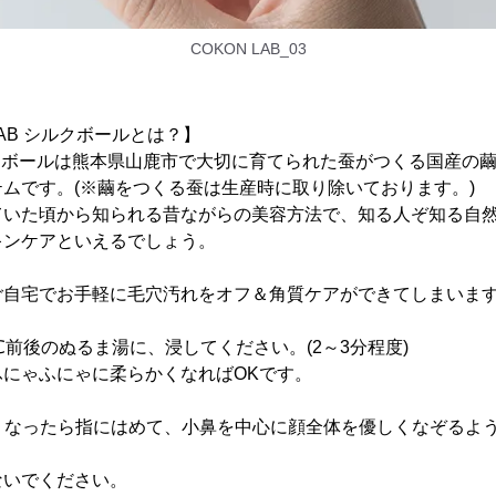
COKON LAB_03
LAB シルクボールとは？】
シルクボールは熊本県山鹿市で大切に育てられた蚕がつくる国産の繭
ムです。(※繭をつくる蚕は生産時に取り除いております。)
ていた頃から知られる昔ながらの美容方法で、知る人ぞ知る自
キンケアといえるでしょう。
ご自宅でお手軽に毛穴汚れをオフ＆角質ケアができてしまいま
0℃前後のぬるま湯に、浸してください。(2～3分程度)
にゃふにゃに柔らかくなればOKです。
かくなったら指にはめて、小鼻を中心に顔全体を優しくなぞるよ
ないでください。