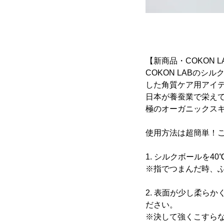
【新商品・COKON 
COKON LABの
した角質ケア用アイテ
日本が養蚕業で栄え
極のオーガニックス
使用方法は超簡単！
1. シルクボールを4
※指でつまんだ時、ふ
2. 表面が少し柔ら
ださい。
※決して強くこすら