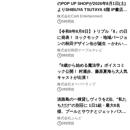
のPOP UP SHOPが2026年8月1日(土)
よりSHIBUYA TSUTAYA 6階 IP書店で
3
開催決定！！
株式会社ClaN Entertainment
5時間前
【令和8年8月8日】トリプル「8」の日
に発表！ ヨックモック・地域バージョ
ンの秋田デザイン缶が誕生 ～かわいい
4
秋田犬の子犬と秋田の四季と名所を巡
株式会社秋田ケーブルテレビ
るパッケージ～ 9月1日(火)秋田県内で
9時間前
販売開始
『8歳から始める魔法学』ボイスコミ
ック公開！ 村瀬歩、藤原夏海ら大人気
キャストが出演！
5
株式会社オーバーラップ
4時間前
淡路島の一棟貸しヴィラを2泊、"私た
ちだけ"の別荘に 1日1組・最大8名
様、プールとサウナとジェットバス付
6
きで Villa Mon Temps AWAJIの連泊
株式会社ぷらど
素泊りプラン
6時間前