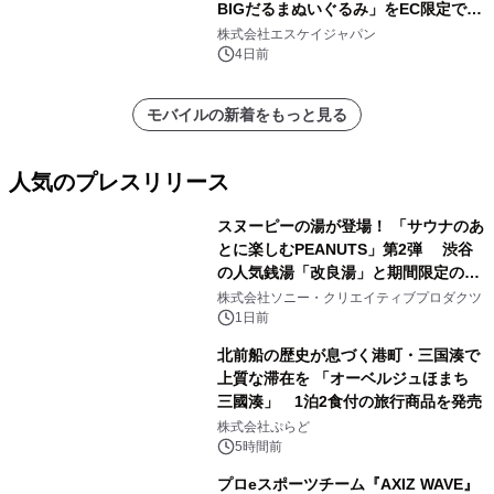
BIGだるまぬいぐるみ」をEC限定で受
注販売開始
株式会社エスケイジャパン
4日前
モバイルの新着をもっと見る
人気のプレスリリース
スヌーピーの湯が登場！ 「サウナのあ
とに楽しむPEANUTS」第2弾 渋谷
の人気銭湯「改良湯」と期間限定のコ
1
ラボレーション サウナイキタイコラ
株式会社ソニー・クリエイティブプロダクツ
ボグッズも発売決定！
1日前
北前船の歴史が息づく港町・三国湊で
上質な滞在を 「オーベルジュほまち
三國湊」 1泊2食付の旅行商品を発売
2
株式会社ぷらど
5時間前
プロeスポーツチーム『AXIZ WAVE』