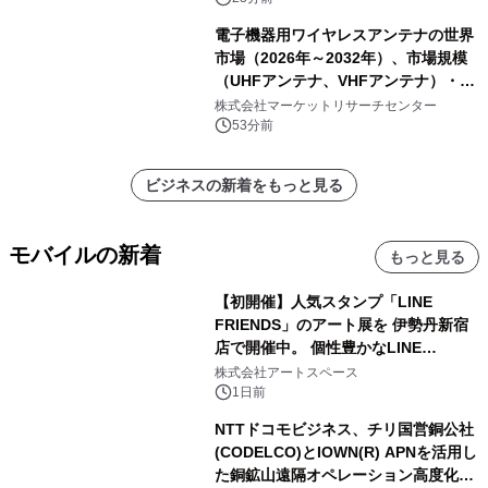
ートを発表
電子機器用ワイヤレスアンテナの世界
市場（2026年～2032年）、市場規模
（UHFアンテナ、VHFアンテナ）・分
析レポートを発表
株式会社マーケットリサーチセンター
53分前
ビジネスの新着をもっと見る
モバイルの新着
もっと見る
【初開催】人気スタンプ「LINE
FRIENDS」のアート展を 伊勢丹新宿
店で開催中。 個性豊かなLINE
FRIENDSの仲間たちが インテリアア
株式会社アートスペース
ートとして新たな魅力を発信。
1日前
NTTドコモビジネス、チリ国営銅公社
(CODELCO)とIOWN(R) APNを活用し
た銅鉱山遠隔オペレーション高度化に