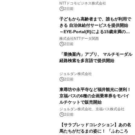
向けた調査・実証を開始
NTTドコモビジネス株式会社
2日前
子どもから高齢者まで、誰もが利用で
きる 自治体給付サービスを提供開始
～EYE-Portal(R)による15歳未満の本
人認証と デジタルデバイド対策で実現
株式会社NTTデータ関西
～
2日前
「乗換案内」アプリ、 マルチモーダル
経路検索を多言語で提供開始
ジョルダン株式会社
2日前
東尋坊や永平寺など福井観光に便利！
京福バスの6種の企画乗車券をモバイ
ルチケットで販売開始
ジョルダン株式会社、京福バス株式会社
2日前
【サラブレッドコレクション】あの名
馬たちがだるまの姿に！ 「ふわころ