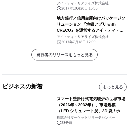
アイ・ティ・リアライズ株式会社
2017年10月20日 15:30
地方銀行／信用金庫向けパッケージソ
リューション 『地銀アプリ with
CRECO』を運営するアイ・ティ・リ
アライズが 第三者割当増資を実施
アイ・ティ・リアライズ株式会社
2017年7月18日 12:00
発行者のリリースをもっと見る
ビジネスの新着
もっと見る
スマート壁掛け式電気暖炉の世界市場
（2026年～2032年）、市場規模
（LED シミュレート炎、3D 炎 / ホロ
グラフィック効果、水ミスト炎）・分
株式会社マーケットリサーチセンター
析レポートを発表
23分前