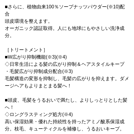
■さらに、植物由来100％ソープナッツパウダー(※10)配
合
頭皮環境を整えます。
オーガニック認証取得。人にも地球にもやさしい洗浄成
分。
［トリートメント］
■W広がり抑制機能(※3)(※4)
◇日常生活による髪の広がり抑制＆ヘアスタイルキープ
・毛髪広がり抑制成分配合(※3)
毛髪構造の変形を抑制し、毛髪の広がりを抑えます。ダメ
ージヘアもよりまとまる髪へ！
■頭皮、毛髪をうるおいで満たし、よりしっとりとした髪
へ！
◇ロングラスティング処方(※4)
高い保湿効果・優れた持続性を持ったアミノ酸系保湿成
分。枝毛、キューティクルを補修し、うるおいキープ。