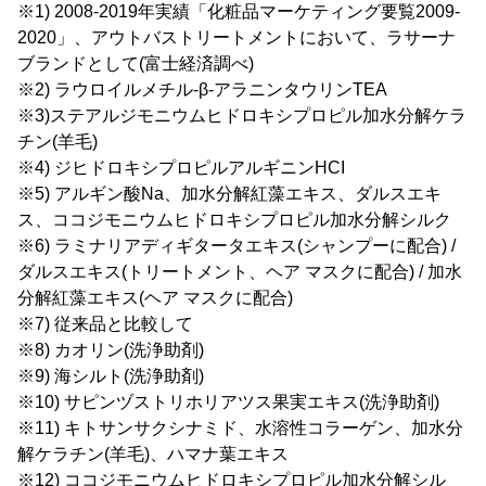
※1) 2008-2019年実績「化粧品マーケティング要覧2009-
2020」、アウトバストリートメントにおいて、ラサーナ
ブランドとして(富士経済調べ)
※2) ラウロイルメチル-β-アラニンタウリンTEA
※3)ステアルジモニウムヒドロキシプロピル加水分解ケラ
チン(羊毛)
※4) ジヒドロキシプロピルアルギニンHCI
※5) アルギン酸Na、加水分解紅藻エキス、ダルスエキ
ス、ココジモニウムヒドロキシプロピル加水分解シルク
※6) ラミナリアディギタータエキス(シャンプーに配合) /
ダルスエキス(トリートメント、ヘア マスクに配合) / 加水
分解紅藻エキス(ヘア マスクに配合)
※7) 従来品と比較して
※8) カオリン(洗浄助剤)
※9) 海シルト(洗浄助剤)
※10) サピンヅストリホリアツス果実エキス(洗浄助剤)
※11) キトサンサクシナミド、水溶性コラーゲン、加水分
解ケラチン(羊毛)、ハマナ葉エキス
※12) ココジモニウムヒドロキシプロピル加水分解シル