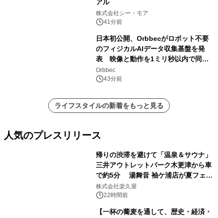
アル
株式会社シー・モア
41分前
日本初公開、Orbbecがロボット不要
のフィジカルAIデータ収集基盤を発
表 映像と動作を1ミリ秒以内で同
期、約200グラムの試作機をROSCon
Orbbec
JP 2026で実演
43分前
ライフスタイルの新着をもっと見る
人気のプレスリリース
帰りの渋滞を避けて「温泉＆サウナ」
三井アウトレットパーク木更津から車
で約5分 湯舞音 袖ケ浦店が夏フェア
1
メニューを提供
株式会社楽久屋
22時間前
【一杯の蕎麦を通して、歴史・経済・