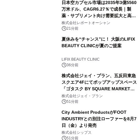
日本空カプセル市場は2035年3億5560
万米ドル、CAGR6.27％で成長｜製
薬・サプリメント向け需要拡大と高機
能化が市場を牽引
株式会社レポートオーシャン
21分前
夏休みを“チャンス”に！ 大阪のLIFIX
BEAUTY CLINICが夏のご提案
LIFIX BEAUTY CLINIC
36分前
株式会社ジェイ・プラン、五反田東急
スクエア4Fにてポップアップスペース
「ゴタスク BY SQUARE MARKET」
の運営を開始
株式会社ジェイ・プラン
51分前
City Ambient ProductsがFOOT
INDUSTRYとの別注ローファーを8月7
日（金）より発売
株式会社シップス
51分前