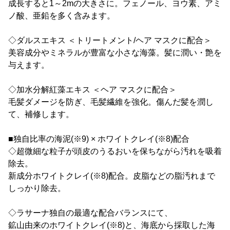
成長すると1～2mの大きさに。フェノール、ヨウ素、アミ
ノ酸、亜鉛を多く含みます。
◇ダルスエキス ＜トリートメント/ヘア マスクに配合＞
美容成分やミネラルが豊富な小さな海藻。髪に潤い・艶を
与えます。
◇加水分解紅藻エキス ＜ヘア マスクに配合＞
毛髪ダメージを防ぎ、毛髪繊維を強化。傷んだ髪を潤し
て、補修します。
■独自比率の海泥(※9) × ホワイトクレイ(※8)配合
◇超微細な粒子が頭皮のうるおいを保ちながら汚れを吸着
除去。
新成分ホワイトクレイ(※8)配合。皮脂などの脂汚れまで
しっかり除去。
◇ラサーナ独自の最適な配合バランスにて、
鉱山由来のホワイトクレイ(※8)と、海底から採取した海