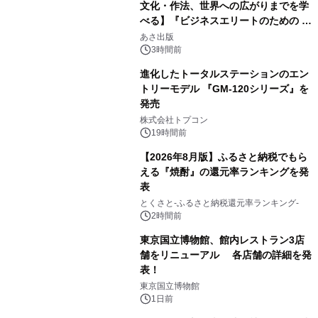
文化・作法、世界への広がりまでを学
べる】『ビジネスエリートのための 教
2
養としての蕎麦』2026年8月25日
あさ出版
（火）発売
3時間前
進化したトータルステーションのエン
トリーモデル 『GM-120シリーズ』を
発売
3
株式会社トプコン
19時間前
【2026年8月版】ふるさと納税でもら
える『焼酎』の還元率ランキングを発
表
4
とくさと-ふるさと納税還元率ランキング-
2時間前
東京国立博物館、館内レストラン3店
舗をリニューアル 各店舗の詳細を発
表！
5
東京国立博物館
1日前