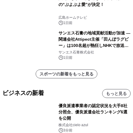
の“ぷよぷよ愛”が決定！
広島ホームテレビ
1日前
サンエス石膏の地域貢献活動が加速 ―
関連会社Attipect主催「田んぼラグビ
ー」は100名超が熱狂しNHKで放送さ
れました。
サンエス石膏株式会社
1日前
スポーツの新着をもっと見る
ビジネスの新着
もっと見る
優良派遣事業者の認定状況を大手8社
分照合、優良派遣会社ランキング6選
を公開
株式会社cielo azul
3分前