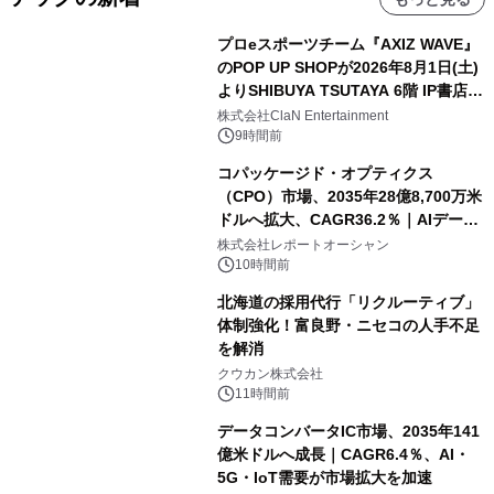
プロeスポーツチーム『AXIZ WAVE』
のPOP UP SHOPが2026年8月1日(土)
よりSHIBUYA TSUTAYA 6階 IP書店で
開催決定！！
株式会社ClaN Entertainment
9時間前
コパッケージド・オプティクス
（CPO）市場、2035年28億8,700万米
ドルへ拡大、CAGR36.2％｜AIデータ
センター・高速光通信需要が成長を加
株式会社レポートオーシャン
速
10時間前
北海道の採用代行「リクルーティブ」
体制強化！富良野・ニセコの人手不足
を解消
クウカン株式会社
11時間前
データコンバータIC市場、2035年141
億米ドルへ成長｜CAGR6.4％、AI・
5G・IoT需要が市場拡大を加速