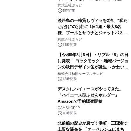
2
サウナも 「THE BOXY AWAJI」のお
株式会社ぷらど
得な素泊まり連泊プランで
4時間前
淡路島の一棟貸しヴィラを2泊、"私た
ちだけ"の別荘に 1日1組・最大8名
様、プールとサウナとジェットバス付
3
きで Villa Mon Temps AWAJIの連泊
株式会社ぷらど
素泊りプラン
11時間前
【令和8年8月8日】トリプル「8」の日
に発表！ ヨックモック・地域バージョ
ンの秋田デザイン缶が誕生 ～かわいい
4
秋田犬の子犬と秋田の四季と名所を巡
株式会社秋田ケーブルテレビ
るパッケージ～ 9月1日(火)秋田県内で
13時間前
販売開始
デスクにハイエースがやってきた。
「ハイエース型ふせんホルダー」
Amazonで予約販売開始
5
CAMSHOP.JP
10時間前
北前船の歴史が息づく港町・三国湊で
上質な滞在を 「オーベルジュほまち