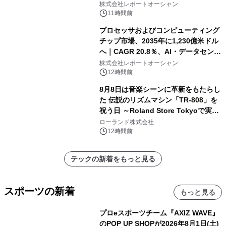
株式会社レポートオーシャン
11時間前
プロセッサおよびコンピューティング
チップ市場、2035年に1,230億米ドル
へ｜CAGR 20.8％、AI・データセンタ
ー需要が成長を牽引
株式会社レポートオーシャン
12時間前
8月8日は音楽シーンに革新をもたらし
た 伝説のリズムマシン「TR-808」を
祝う日 ～Roland Store Tokyoで実機
を展示しての 記念キャンペーンを開
ローランド株式会社
催 英国ラジオ「NTS」の 特別プログ
12時間前
ラムや、「TR-808」を愛する伝説的
アーティストを フィーチャーしたアニ
テックの新着をもっと見る
メーションを公開～
スポーツの新着
もっと見る
プロeスポーツチーム『AXIZ WAVE』
のPOP UP SHOPが2026年8月1日(土)