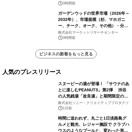
3時間前
ガーデンウッドの世界市場（2026年～
2032年）、市場規模（杉、マホガニ
ー、チーク、オーク、その他）・分析
レポートを発表
株式会社マーケットリサーチセンター
3時間前
ビジネスの新着をもっと見る
人気のプレスリリース
スヌーピーの湯が登場！ 「サウナのあ
とに楽しむPEANUTS」第2弾 渋谷
の人気銭湯「改良湯」と期間限定のコ
1
ラボレーション サウナイキタイコラ
株式会社ソニー・クリエイティブプロダクツ
ボグッズも発売決定！
1日前
時間に追われず、丸ごと1日淡路島グ
ルメと観光、レジャー施設で クラブハ
ウスのようなプールと、変わった形の