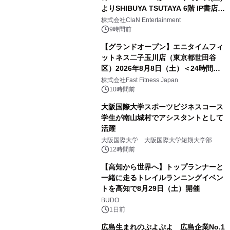
よりSHIBUYA TSUTAYA 6階 IP書店で
開催決定！！
株式会社ClaN Entertainment
9時間前
【グランドオープン】エニタイムフィ
ットネス二子玉川店（東京都世田谷
区）2026年8月8日（土）＜24時間年
中無休のフィットネスジム＞
株式会社Fast Fitness Japan
10時間前
大阪国際大学スポーツビジネスコース
学生が南山城村でアシスタントとして
活躍
大阪国際大学 大阪国際大学短期大学部
12時間前
【高知から世界へ】トップランナーと
一緒に走るトレイルランニングイベン
トを高知で8月29日（土）開催
BUDO
1日前
広島生まれのぷよぷよ 広島企業No.1