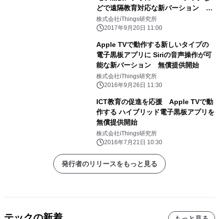
どで遠隔教育対応な新バーション 無
償提供開始 ～iOS 11／tvOS 11に対応
株式会社iThings研究所
し遠隔教育の授業ができる～
2017年9月20日 11:00
Apple TVで動作する新しいタイプの
電子黒板アプリに Siriの音声操作が可
能な新バーション 無償提供開始
株式会社iThings研究所
2016年9月26日 11:30
ICT教育の促進を応援 Apple TVで動
作する ハイブリッド電子黒板アプリを
無償提供開始
株式会社iThings研究所
2016年7月21日 10:30
発行者のリリースをもっと見る
テックの新着
もっと見る