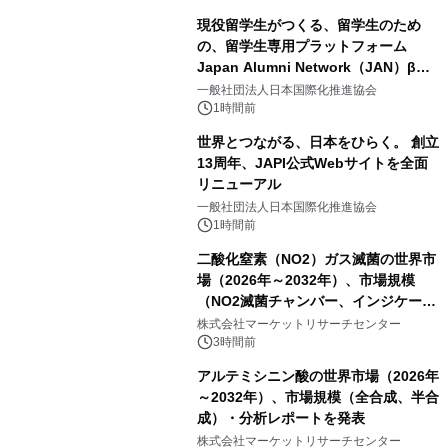
現役留学生がつくる、留学生のため
の、留学生専用プラットフォーム
Japan Alumni Network（JAN）β版
をリリース
一般社団法人日本国際化推進協会
1時間前
世界とつながる、日本をひらく。 創立
13周年、JAPI公式Webサイトを全面
リニューアル
一般社団法人日本国際化推進協会
1時間前
二酸化窒素（NO2）ガス滅菌の世界市
場（2026年～2032年）、市場規模
（NO2滅菌チャンバー、インジケータ
ーおよびモニタリングシステム、その
株式会社マーケットリサーチセンター
他）・分析レポートを発表
3時間前
アルテミシニン酸の世界市場（2026年
～2032年）、市場規模（全合成、半合
成）・分析レポートを発表
株式会社マーケットリサーチセンター