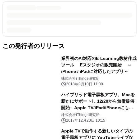
この発行者のリリース
業界初のAI対応のE-Learning教材作成
ツール Eスタジオの販売開始 ～
iPhone / iPadに対応したアプリ～
株式会社iThings研究所
2018年9月10日 11:00
ハイブリッド電子黒板アプリ、Macを
新たにサポートし 12/20から無償提供
開始 Apple TV/iPad/iPhoneにも対
応
株式会社iThings研究所
2017年12月20日 10:15
Apple TVで動作する新しいタイプの
電子黒板アプリに YouTubeライブな