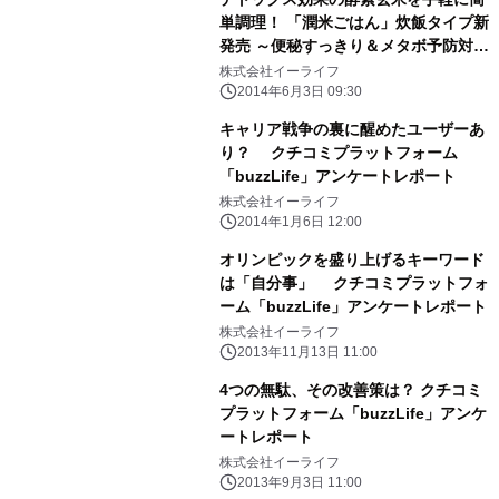
単調理！ 「潤米ごはん」炊飯タイプ新
発売 ～便秘すっきり＆メタボ予防対策
～
株式会社イーライフ
2014年6月3日 09:30
キャリア戦争の裏に醒めたユーザーあ
り？ クチコミプラットフォーム
「buzzLife」アンケートレポート
株式会社イーライフ
2014年1月6日 12:00
オリンピックを盛り上げるキーワード
は「自分事」 クチコミプラットフォ
ーム「buzzLife」アンケートレポート
株式会社イーライフ
2013年11月13日 11:00
4つの無駄、その改善策は？ クチコミ
プラットフォーム「buzzLife」アンケ
ートレポート
株式会社イーライフ
2013年9月3日 11:00