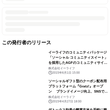
この発行者のリリース
イーライフのコミュニティパッケージ
「ソーシャル コミュニティスイート」
を採用したAGFのコミュニティサイト
「ハロースムージー キッチンラボ」
株式会社イーライフ
OPEN ～消費者とフードコーディネ
2015年6月1日 15:00
ーターSHIORIさんとの商品開発も開
ソーシャルギフト型のクーポン配布用
始～
プラットフォーム『Gratz!』オープ
ン ブランドイメージ向上、SNSでの
波及効果など、プロモーションをより
株式会社イーライフ
上質に
2015年4月27日 18:00
デトックス効果の酵素玄米を手軽に簡