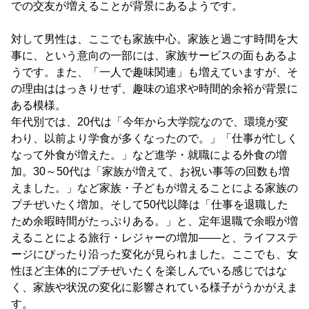
での交友が増えることが背景にあるようです。
対して男性は、ここでも家族中心。家族と過ごす時間を大
事に、という意向の一部には、家族サービスの面もあるよ
うです。また、「一人で趣味関連」も増えていますが、そ
の理由ははっきりせず、趣味の追求や時間的余裕が背景に
ある模様。
年代別では、20代は「今年から大学院なので、環境が変
わり、以前より学食が多くなったので。」「仕事が忙しく
なって外食が増えた。」など進学・就職による外食の増
加。30～50代は「家族が増えて、お祝い事等の回数も増
えました。」など家族・子どもが増えることによる家族の
プチぜいたく増加。そして50代以降は「仕事を退職した
ため余暇時間がたっぷりある。」と、定年退職で余暇が増
えることによる旅行・レジャーの増加――と、ライフステ
ージにぴったり沿った変化が見られました。ここでも、女
性ほど主体的にプチぜいたくを楽しんでいる感じではな
く、家族や状況の変化に影響されている様子がうかがえま
す。