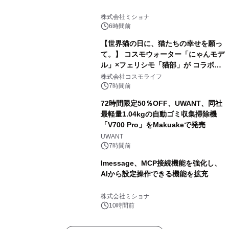
株式会社ミショナ
6時間前
【世界猫の日に、猫たちの幸せを願っ
て。】 コスモウォーター「にゃんモデ
ル」×フェリシモ「猫部」が コラボキ
ャンペーンを実施
株式会社コスモライフ
7時間前
72時間限定50％OFF、UWANT、同社
最軽量1.04kgの自動ゴミ収集掃除機
「V700 Pro」をMakuakeで発売
UWANT
7時間前
lmessage、MCP接続機能を強化し、
AIから設定操作できる機能を拡充
株式会社ミショナ
10時間前