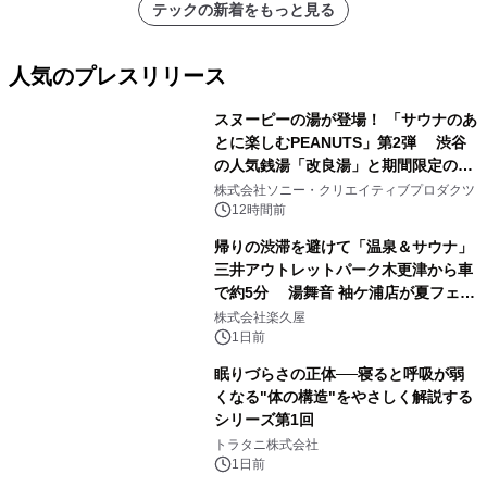
テックの新着をもっと見る
人気のプレスリリース
スヌーピーの湯が登場！ 「サウナのあ
とに楽しむPEANUTS」第2弾 渋谷
の人気銭湯「改良湯」と期間限定のコ
1
ラボレーション サウナイキタイコラ
株式会社ソニー・クリエイティブプロダクツ
ボグッズも発売決定！
12時間前
帰りの渋滞を避けて「温泉＆サウナ」
三井アウトレットパーク木更津から車
で約5分 湯舞音 袖ケ浦店が夏フェア
2
メニューを提供
株式会社楽久屋
1日前
眠りづらさの正体──寝ると呼吸が弱
くなる"体の構造"をやさしく解説する
シリーズ第1回
3
トラタニ株式会社
1日前