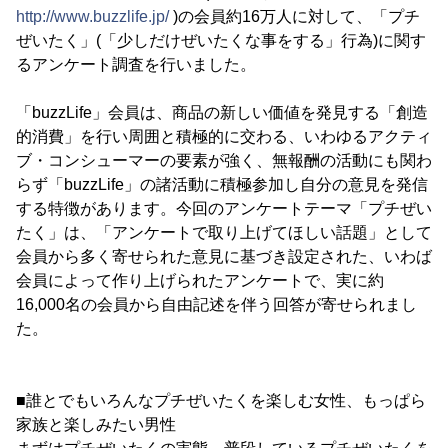
http://www.buzzlife.jp/
)の会員約16万人に対して、「プチ
ぜいたく」(「少しだけぜいたくな事をする」行為)に関す
るアンケート調査を行いました。
「buzzLife」会員は、商品の新しい価値を発見する「創造
的消費」を行い周囲と積極的に交わる、いわゆるアクティ
ブ・コンシューマーの要素が強く、無報酬の活動にも関わ
らず「buzzLife」の諸活動に積極参加し自分の意見を発信
する特徴があります。今回のアンケートテーマ「プチぜい
たく」は、「アンケートで取り上げてほしい話題」として
会員から多く寄せられた意見に基づき設定された、いわば
会員によって作り上げられたアンケートで、実に約
16,000名の会員から自由記述を伴う回答が寄せられまし
た。
■誰とでもいろんなプチぜいたくを楽しむ女性、もっぱら
家族と楽しみたい男性