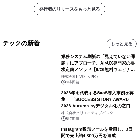
発行者のリリースをもっと見る
テックの新着
もっと見る
業務システム刷新の「見えていない課
題」にアプローチ。AI×UX専門家の要
求定義メソッド【8/26無料ウェビナ
ー】株式会社PIVOT
株式会社PIVOT＜PR＞
3時間前
2026年を代表するSaaS導入事例を募
集 「SUCCESS STORY AWARD
2026 Autumn byデジタル化の窓口」
開催
株式会社クリエイティブバンク
6時間前
Instagram販売ツールを活用し、3日
間で売上約4,300万円を達成