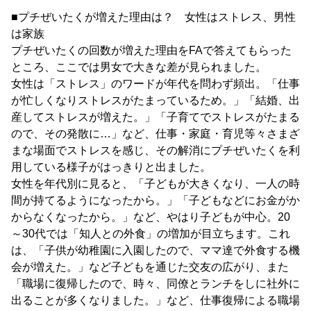
■プチぜいたくが増えた理由は？ 女性はストレス、男性
は家族
プチぜいたくの回数が増えた理由をFAで答えてもらった
ところ、ここでは男女で大きな差が見られました。
女性は「ストレス」のワードが年代を問わず頻出。「仕事
が忙しくなりストレスがたまっているため。」「結婚、出
産してストレスが増えた。」「子育てでストレスがたまる
ので、その発散に…」など、仕事・家庭・育児等々さまざ
まな場面でストレスを感じ、その解消にプチぜいたくを利
用している様子がはっきりと出ました。
女性を年代別に見ると、「子どもが大きくなり、一人の時
間が持てるようになったから。」「子どもなどにお金がか
からなくなったから。」など、やはり子どもが中心。20
～30代では「知人との外食」の増加が目立ちます。これ
は、「子供が幼稚園に入園したので、ママ達で外食する機
会が増えた。」など子どもを通じた交友の広がり、また
「職場に復帰したので、時々、同僚とランチをしに社外に
出ることが多くなりました。」など、仕事復帰による職場