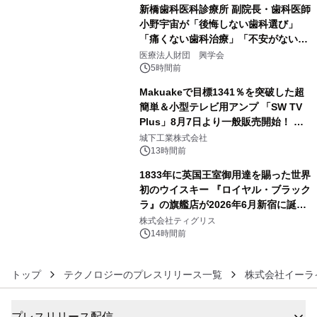
新橋歯科医科診療所 副院長・歯科医師
小野宇宙が「後悔しない歯科選び」
「痛くない歯科治療」「不安がない治
4
療計画」をテーマに専門監修
医療法人財団 興学会
5時間前
Makuakeで目標1341％を突破した超
簡単＆小型テレビ用アンプ 「SW TV
Plus」8月7日より一般販売開始！ ケ
5
ーブル1本つなぐだけ、テレビの音が
城下工業株式会社
ぐっと豊かに
13時間前
1833年に英国王室御用達を賜った世界
初のウイスキー 『ロイヤル・ブラック
ラ』の旗艦店が2026年6月新宿に誕
6
生 バカルディ ジャパンと連携した
株式会社ティグリス
没入型バー「BAR Arca」
14時間前
トップ
テクノロジーのプレスリリース一覧
株式会社イーラ
プレスリリース配信