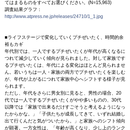
てはまるものをすべてお選びください。(N=15,963)
調査結果グラフ：
http://www.atpress.ne.jp/releases/24710/1_1.jpg
■ライフステージで変化していくプチぜいたく、時間的余
裕もカギ
年代別では、一人でするプチぜいたくが年代が高くなるに
つれて減少していく傾向が見られました。対して家族です
るプチぜいたくは、年代による変化はほとんど見られませ
ん。若いうちは一人・家族の両方でプチぜいたくを楽しむ
が、年代が上がるにつれて家族中心へシフトする様子が見
られます。
ただし、年代をさらに男女別に見ると、男性の場合、20
代では一人でするプチぜいたくがやや多いものの、30代
以降では「家族で出来るだけすごそうと考えるようになっ
たからかな。」「子供たちが成長してきて、いずれ結婚し
出て行くんだと気がついたから。」と家族へのシフト傾向
が顕著。一方女性は、「年齢が高くなり、少し上のランク