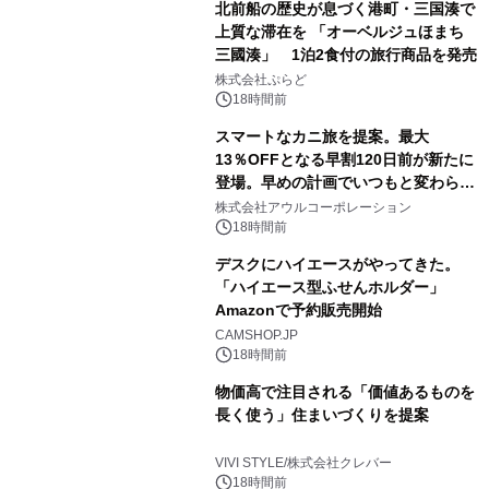
北前船の歴史が息づく港町・三国湊で
上質な滞在を 「オーベルジュほまち
三國湊」 1泊2食付の旅行商品を発売
株式会社ぷらど
18時間前
スマートなカニ旅を提案。最大
13％OFFとなる早割120日前が新たに
登場。早めの計画でいつもと変わらぬ
大人の冬旅を。ー夕日ヶ浦温泉「佳松
株式会社アウルコーポレーション
苑 別邸ふうか」ー
18時間前
デスクにハイエースがやってきた。
「ハイエース型ふせんホルダー」
Amazonで予約販売開始
CAMSHOP.JP
18時間前
物価高で注目される「価値あるものを
長く使う」住まいづくりを提案
VIVI STYLE/株式会社クレバー
18時間前