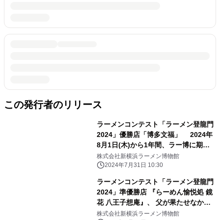
この発行者のリリース
ラーメンコンテスト「ラーメン登龍門
2024」優勝店「博多文福」 2024年
8月1日(木)から1年間、ラー博に期間
限定出店
株式会社新横浜ラーメン博物館
2024年7月31日 10:30
ラーメンコンテスト「ラーメン登龍門
2024」準優勝店 『らーめん愉悦処 鏡
花 八王子想庵』、 父が果たせなかっ
た夢を叶え、7月18日(木)よりラー博
株式会社新横浜ラーメン博物館