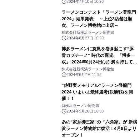
に出店
2024年7月10日 10:30
ラーメンコンテスト「ラーメン登龍門
2024」結果発表 ～上位3店舗は順
次、ラーメン博物館に出店～
株式会社新横浜ラーメン博物館
2024年6月27日 10:30
博多ラーメンに旋風を巻き起こす“豚
骨カプチーノ” 時代の寵児、「博多一
双」 2024年6月24日(月) 満を持して登
場
株式会社新横浜ラーメン博物館
2024年6月7日 11:15
“佐野実メモリアル”ラーメン登龍門
2024 いよいよ最終選考(決勝戦)を開
催！！
新横浜ラーメン博物館
2024年5月28日 10:30
あの“家系御三家”の『六角家』が 新横
浜ラーメン博物館に復活！4月8日より
オープン！