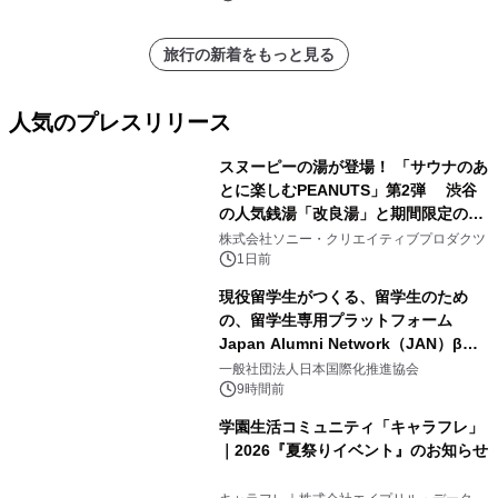
旅行の新着をもっと見る
人気のプレスリリース
スヌーピーの湯が登場！ 「サウナのあ
とに楽しむPEANUTS」第2弾 渋谷
の人気銭湯「改良湯」と期間限定のコ
1
ラボレーション サウナイキタイコラ
株式会社ソニー・クリエイティブプロダクツ
ボグッズも発売決定！
1日前
現役留学生がつくる、留学生のため
の、留学生専用プラットフォーム
Japan Alumni Network（JAN）β版
2
をリリース
一般社団法人日本国際化推進協会
9時間前
学園生活コミュニティ「キャラフレ」
｜2026『夏祭りイベント』のお知らせ
3