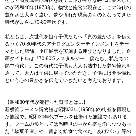
そして高度成長期時代を経て日本が豊かな時代に突入した
のが昭和48年(1973年)。物欲と飽食の現在と、この時代の
豊かさは大きく違い、夢や憧れが現実のものとなってきた
時代がまさに70-80年代です。
私どもは、次世代を担う子供たちへ「真の豊かさ」を伝え
るべく70-80年代のアナログエンターテインメントをテー
マとした店舗、企画展示を実施する運びとなりました。企
画タイトルは『70-80'Sノスタルジー 僕たち、私たちの
熱中時代』。この時代に子供も大人も熱中した夢や憧れを
通して、大人は子供に戻っていただき、子供には夢や憧れ
という心の豊かさを伝えていきたいと考えております。
【昭和30年代が流行った背景とは…】
新横浜ラーメン博物館は昭和33年(1958年)の街並を再現し
た施設で、昭和30年代ブームを仕掛けた施設でもありま
す。ブームの形としては当時世の中から姿を消しつつあっ
た「駄菓子屋」や、昔よく給食で食べた「あげパン」等の