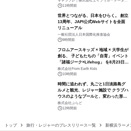
キャラフレ｜株式会社エイプリル・データ・
デザインズ
11時間前
世界とつながる、日本をひらく。 創立
13周年、JAPI公式Webサイトを全面
リニューアル
4
一般社団法人日本国際化推進協会
9時間前
フロムアースキッズ × 地域 × 大学生が
創る、 子どもたちの「自育」イベント
「諸福ジーク×Lifehug」 を8月23日
5
(日)開催
株式会社From Earth Kids
10時間前
時間に追われず、丸ごと1日淡路島グ
ルメと観光、レジャー施設で クラブハ
ウスのようなプールと、変わった形の
6
サウナも 「THE BOXY AWAJI」のお
株式会社ぷらど
得な素泊まり連泊プランで
12時間前
トップ
旅行・レジャーのプレスリリース一覧
新横浜ラーメ