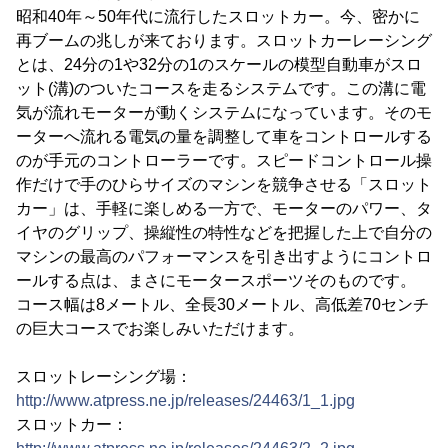
昭和40年～50年代に流行したスロットカー。今、密かに
再ブームの兆しが来ております。スロットカーレーシング
とは、24分の1や32分の1のスケールの模型自動車がスロ
ット(溝)のついたコースを走るシステムです。この溝に電
気が流れモーターが動くシステムになっています。そのモ
ーターへ流れる電気の量を調整して車をコントロールする
のが手元のコントローラーです。スピードコントロール操
作だけで手のひらサイズのマシンを競争させる「スロット
カー」は、手軽に楽しめる一方で、モーターのパワー、タ
イヤのグリップ、操縦性の特性などを把握した上で自分の
マシンの最高のパフォーマンスを引き出すようにコントロ
ールする点は、まさにモータースポーツそのものです。
コース幅は8メートル、全長30メートル、高低差70センチ
の巨大コースでお楽しみいただけます。
スロットレーシング場：
http://www.atpress.ne.jp/releases/24463/1_1.jpg
スロットカー：