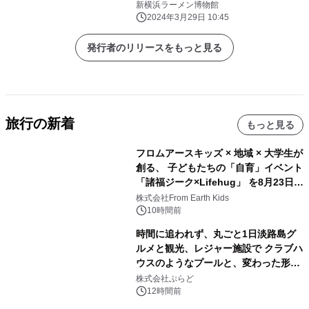
新横浜ラーメン博物館
2024年3月29日 10:45
発行者のリリースをもっと見る
旅行の新着
もっと見る
フロムアースキッズ × 地域 × 大学生が
創る、 子どもたちの「自育」イベント
「諸福ジーク×Lifehug」 を8月23日
(日)開催
株式会社From Earth Kids
10時間前
時間に追われず、丸ごと1日淡路島グ
ルメと観光、レジャー施設で クラブハ
ウスのようなプールと、変わった形の
サウナも 「THE BOXY AWAJI」のお
株式会社ぷらど
得な素泊まり連泊プランで
12時間前