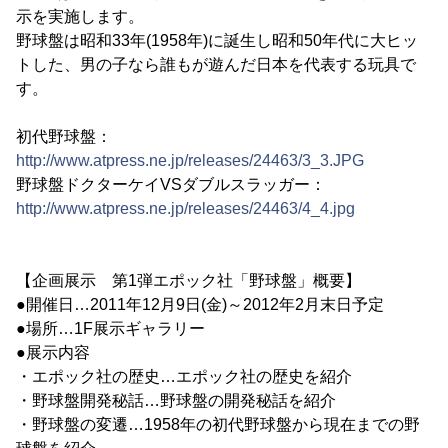
示を実施します。
野球盤は昭和33年(1958年)に誕生し昭和50年代に大ヒッ
トした、男の子なら誰もが遊んだ日本を代表する玩具で
す。
初代野球盤：
http://www.atpress.ne.jp/releases/24463/3_3.JPG
野球盤ドクターケイVSダブルスラッガー：
http://www.atpress.ne.jp/releases/24463/4_4.jpg
【企画展示 第1弾エポック社「野球盤」概要】
●開催日…2011年12月9日(金)～2012年2月末日予定
●場所…1F展示ギャラリー
●展示内容
・エポック社の歴史…エポック社の歴史を紹介
・野球盤開発秘話…野球盤の開発秘話を紹介
・野球盤の変遷…1958年の初代野球盤から現在までの野