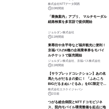
人認証と デジタルデバイド対策で実現
株式会社NTTデータ関西
～
10時間前
「乗換案内」アプリ、 マルチモーダル
経路検索を多言語で提供開始
ジョルダン株式会社
11時間前
東尋坊や永平寺など福井観光に便利！
京福バスの6種の企画乗車券をモバイ
ルチケットで販売開始
ジョルダン株式会社、京福バス株式会社
11時間前
【サラブレッドコレクション】あの名
馬たちがだるまの姿に！ 「ふわころ
BIGだるまぬいぐるみ」をEC限定で受
注販売開始
株式会社エスケイジャパン
2日前
つがる総合病院とNTTドコモビジネ
ス、院内モバイル環境整備を起点に地