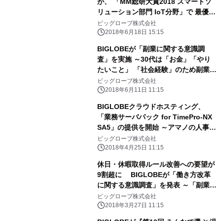
が、 「MM総研大賞2018 スマートソ
リューション部門 IoT分野」で 最優秀
賞を受賞
ビッグローブ株式会社
2018年6月18日 15:15
BIGLOBEが「副業に関する意識調
査」を実施 ～30代は「お金」「やり
たいこと」 「社会経験」のため副業を
希望～
ビッグローブ株式会社
2018年6月11日 11:15
BIGLOBEクラウドホスティング、
「業務サーバパック for TimePro-NX
SA5」の提供を開始 ～アマノの人事労
務管理システム向けサーバパックが
ビッグローブ株式会社
Windows Server 2016に対応～
2018年4月25日 11:15
休日・休暇取得ルール改善への要望が
9割超に BIGLOBEが「働き方改革
に関する意識調査」を発表 ～「副業・
兼業の許容」は40代男性、 「長時間
ビッグローブ株式会社
労働対策」は20代男女が導入希望～
2018年3月27日 11:15