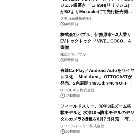
ジェル歯磨き 「LilliSH(リリッシュ)」
が8/3よりMakuakeにて先行販売開
3
始！
スモカ歯磨株式会社
4時間前
株式会社バブル、伊勢原市へ3人乗り
EVトゥクトゥク 「VIVEL COCO」を
寄贈
4
株式会社バブル
9時間前
有線CarPlay／Android Autoをワイヤ
レス化 「Mini Aura」 OTTOCASTが
発売、2色展開で8/31まで40％OFF！
5
OTTOCAST株式会社
12時間前
フィールドスリー、光学3倍ズーム搭
載モデルと 水深10m防水モデルのデジ
タルカメラ2機種を8月7日発売 有効
6
約1300万画素、用途別に選べるコンデ
フィールドスリー株式会社
ジ新登場
10時間前