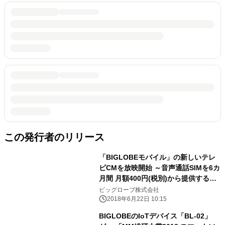
この発行者のリリース
「BIGLOBEモバイル」の新しいテレ
ビCMを放映開始 ～音声通話SIMを6カ
月間 月額400円(税別)から提供する特
典を実施～
ビッグローブ株式会社
2018年6月22日 10:15
BIGLOBEのIoTデバイス「BL-02」