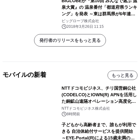
BIGLOBEが『第10回 みんなで選ぶ 温
泉大賞』の 温泉番付「都道府県ランキ
ング」を発表 ～東は群馬県が6年連
続、西は兵庫県が初の横綱獲得～
ビッグローブ株式会社
2018年3月26日 11:15
発行者のリリースをもっと見る
モバイルの新着
もっと見る
NTTドコモビジネス、チリ国営銅公社
(CODELCO)とIOWN(R) APNを活用し
た銅鉱山遠隔オペレーション高度化に
向けた調査・実証を開始
NTTドコモビジネス株式会社
8時間前
子どもから高齢者まで、誰もが利用で
きる 自治体給付サービスを提供開始
～EYE-Portal(R)による15歳未満の本