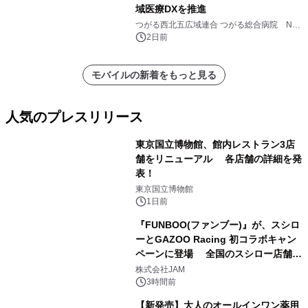
域医療DXを推進
つがる西北五広域連合 つがる総合病院 NTT
ドコモビジネス株式会社
2日前
モバイルの新着をもっと見る
人気のプレスリリース
東京国立博物館、館内レストラン3店
舗をリニューアル 各店舗の詳細を発
表！
1
東京国立博物館
1日前
『FUNBOO(ファンブー)』が、スシロ
ーとGAZOO Racing 初コラボキャン
ペーンに登場 全国のスシロー店舗で
2
GR 4車種の FUNBOO(ミニカー)付き
株式会社JAM
メニューが展開されます
3時間前
【新発売】大人のオールインワン薬用