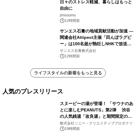
日々のストレス軽減、暮らしはもっと
自由に
jimosumu
12時間前
サンエス石膏の地域貢献活動が加速 ―
関連会社Attipect主催「田んぼラグビ
ー」は100名超が熱狂しNHKで放送さ
れました。
サンエス石膏株式会社
12時間前
ライフスタイルの新着をもっと見る
人気のプレスリリース
スヌーピーの湯が登場！ 「サウナのあ
とに楽しむPEANUTS」第2弾 渋谷
の人気銭湯「改良湯」と期間限定のコ
1
ラボレーション サウナイキタイコラ
株式会社ソニー・クリエイティブプロダクツ
ボグッズも発売決定！
19時間前