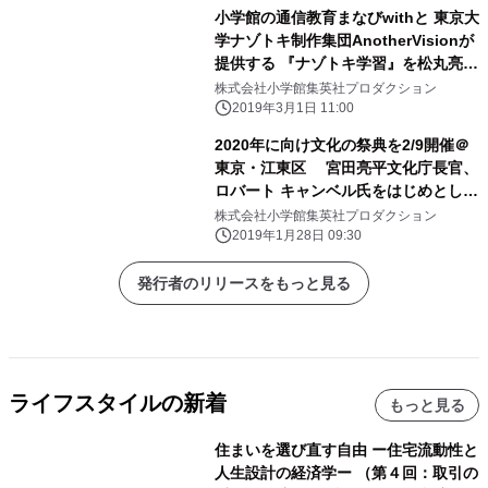
学者の茂木健一郎先生などが登場！
小学館の通信教育まなびwithと 東京大
2019年3月17日(日)13:30 - 「イオンモ
学ナゾトキ制作集団AnotherVisionが
ール福岡」にて開催！
提供する 『ナゾトキ学習』を松丸亮吾
さん、 コナンくんと一緒に親子で体
株式会社小学館集英社プロダクション
験！
2019年3月1日 11:00
2020年に向け文化の祭典を2/9開催＠
東京・江東区 宮田亮平文化庁長官、
ロバート キャンベル氏をはじめとし、
村田沙耶香氏、小笠原歩氏、鈴木るり
株式会社小学館集英社プロダクション
か氏と語り合う
2019年1月28日 09:30
発行者のリリースをもっと見る
ライフスタイルの新着
もっと見る
住まいを選び直す自由 ー住宅流動性と
人生設計の経済学ー （第４回：取引の