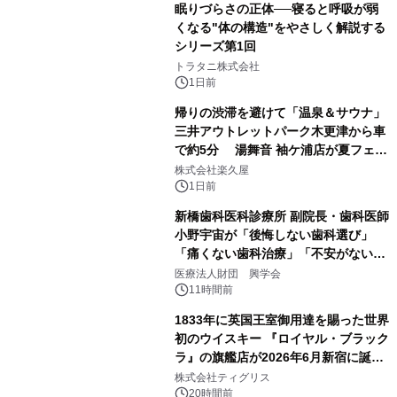
眠りづらさの正体──寝ると呼吸が弱
くなる"体の構造"をやさしく解説する
シリーズ第1回
2
トラタニ株式会社
1日前
帰りの渋滞を避けて「温泉＆サウナ」
三井アウトレットパーク木更津から車
で約5分 湯舞音 袖ケ浦店が夏フェア
3
メニューを提供
株式会社楽久屋
1日前
新橋歯科医科診療所 副院長・歯科医師
小野宇宙が「後悔しない歯科選び」
「痛くない歯科治療」「不安がない治
4
療計画」をテーマに専門監修
医療法人財団 興学会
11時間前
1833年に英国王室御用達を賜った世界
初のウイスキー 『ロイヤル・ブラック
ラ』の旗艦店が2026年6月新宿に誕
5
生 バカルディ ジャパンと連携した
株式会社ティグリス
没入型バー「BAR Arca」
20時間前