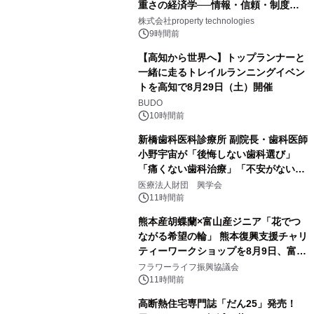
重さの経済学──情報・信頼・制度を
PropTechはどう組み替えるか）｜
株式会社property technologies
PropTech-Lab
9時間前
【高知から世界へ】トップランナーと
一緒に走るトレイルランニングイベン
トを高知で8月29日（土）開催
BUDO
10時間前
新橋歯科医科診療所 副院長・歯科医師
小野宇宙が「後悔しない歯科選び」
「痛くない歯科治療」「不安がない治
療計画」をテーマに専門監修
医療法人財団 興学会
11時間前
熊本産胡蝶蘭×富山産ジニア「花でつ
ながる希望の輪」 熊本復興支援チャリ
ティーワークショップを8月9日、富
山・射水で開催
フラワーライフ振興協議会
11時間前
高断熱住宅専門誌「だん25」発売！