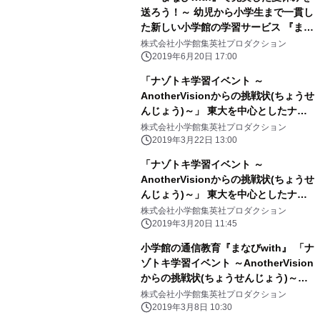
送ろう！～ 幼児から小学生まで一貫し
た新しい小学館の学習サービス 『まな
びwith』夏休み特別企画 「おはスタ」
株式会社小学館集英社プロダクション
収録見学参加者を6月26日より募集開
2019年6月20日 17:00
始！
「ナゾトキ学習イベント ～
AnotherVisionからの挑戦状(ちょうせ
んじょう)～」 東大を中心としたナゾ
トキ制作集団 AnotherVisionの松丸亮
株式会社小学館集英社プロダクション
吾さんらが登場！ 2019年3月30日
2019年3月22日 13:00
(土)13:30～／15:00～ 「イオンモー
「ナゾトキ学習イベント ～
ル大阪ドームシティ」にて
AnotherVisionからの挑戦状(ちょうせ
んじょう)～」 東大を中心としたナゾ
トキ制作集団 AnotherVisionの松丸亮
株式会社小学館集英社プロダクション
吾さんらが登場！ 2019年3月21日
2019年3月20日 11:45
(木・祝)13:30 - 「ラソラ札幌」にて開
小学館の通信教育『まなびwith』 「ナ
催！
ゾトキ学習イベント ～AnotherVision
からの挑戦状(ちょうせんじょう)～」
東大を中心としたナゾトキ制作集団
株式会社小学館集英社プロダクション
AnotherVisionの松丸亮吾さん、 脳科
2019年3月8日 10:30