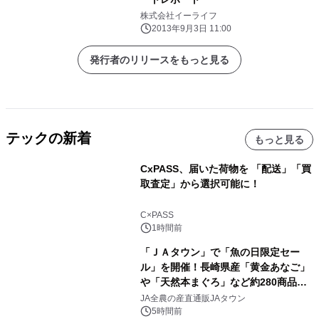
株式会社イーライフ
2013年9月3日 11:00
発行者のリリースをもっと見る
テックの新着
もっと見る
CxPASS、届いた荷物を 「配送」「買
取査定」から選択可能に！
C×PASS
1時間前
「ＪＡタウン」で「魚の日限定セー
ル」を開催！長崎県産「黄金あなご」
や「天然本まぐろ」など約280商品を
販売！～毎月１０日の定例企画～
JA全農の産直通販JAタウン
5時間前