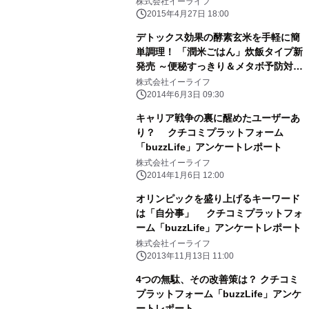
波及効果など、プロモーションをより
株式会社イーライフ
上質に
2015年4月27日 18:00
デトックス効果の酵素玄米を手軽に簡
単調理！ 「潤米ごはん」炊飯タイプ新
発売 ～便秘すっきり＆メタボ予防対策
～
株式会社イーライフ
2014年6月3日 09:30
キャリア戦争の裏に醒めたユーザーあ
り？ クチコミプラットフォーム
「buzzLife」アンケートレポート
株式会社イーライフ
2014年1月6日 12:00
オリンピックを盛り上げるキーワード
は「自分事」 クチコミプラットフォ
ーム「buzzLife」アンケートレポート
株式会社イーライフ
2013年11月13日 11:00
4つの無駄、その改善策は？ クチコミ
プラットフォーム「buzzLife」アンケ
ートレポート