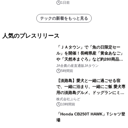
1日前
テックの新着をもっと見る
人気のプレスリリース
「ＪＡタウン」で「魚の日限定セー
ル」を開催！長崎県産「黄金あなご」
や「天然本まぐろ」など約280商品を
1
販売！～毎月１０日の定例企画～
JA全農の産直通販JAタウン
5時間前
【淡路島】愛犬と一緒に過ごせる宿
で、一緒に泊まり、一緒にご飯 愛犬専
用の淡路島グルメ、ドッグランにミニ
2
プール グランピングとトレーラーハウ
株式会社ぷらど
スの2施設で
10時間前
「Honda CB250T HAWK」Tシャツ登
場