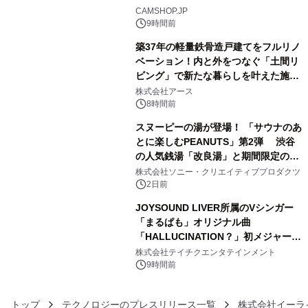
3
CAMSHOP.JP
9時間前
築37年の軽量鉄骨造戸建てをフルリノ
ベーション！内と外をつなぐ「土間リ
ビング」で新たな暮らしを叶えた施工
4
事例を株式会社アースが公開
株式会社アース
8時間前
スヌーピーの湯が登場！ 「サウナのあ
とに楽しむPEANUTS」第2弾 渋谷
の人気銭湯「改良湯」と期間限定のコ
5
ラボレーション サウナイキタイコラ
株式会社ソニー・クリエイティブプロダクツ
ボグッズも発売決定！
2日前
JOYSOUND LIVER所属のVシンガー
「まるぱも」オリジナル曲
「HALLUCINATION？」初メジャー配
6
信リリース決定！
株式会社テイチクエンタテインメント
9時間前
トップ
テクノロジーのプレスリリース一覧
株式会社イーラ