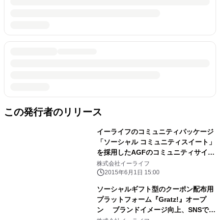
この発行者のリリース
イーライフのコミュニティパッケージ
「ソーシャル コミュニティスイート」
を採用したAGFのコミュニティサイト
「ハロースムージー キッチンラボ」
株式会社イーライフ
OPEN ～消費者とフードコーディネ
2015年6月1日 15:00
ーターSHIORIさんとの商品開発も開
ソーシャルギフト型のクーポン配布用
始～
プラットフォーム『Gratz!』オープ
ン ブランドイメージ向上、SNSでの