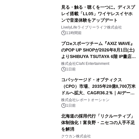
見る・触る・聴くを一つに。ディスプ
レイ搭載「LL05」ワイヤレスイヤホ
ンで音楽体験をアップデート
LivelyLifeライブリーライフ株式会社
11時間前
プロeスポーツチーム『AXIZ WAVE』
のPOP UP SHOPが2026年8月1日(土)
よりSHIBUYA TSUTAYA 6階 IP書店で
開催決定！！
株式会社ClaN Entertainment
1日前
コパッケージド・オプティクス
（CPO）市場、2035年28億8,700万米
ドルへ拡大、CAGR36.2％｜AIデータ
センター・高速光通信需要が成長を加
株式会社レポートオーシャン
速
1日前
北海道の採用代行「リクルーティブ」
体制強化！富良野・ニセコの人手不足
を解消
クウカン株式会社