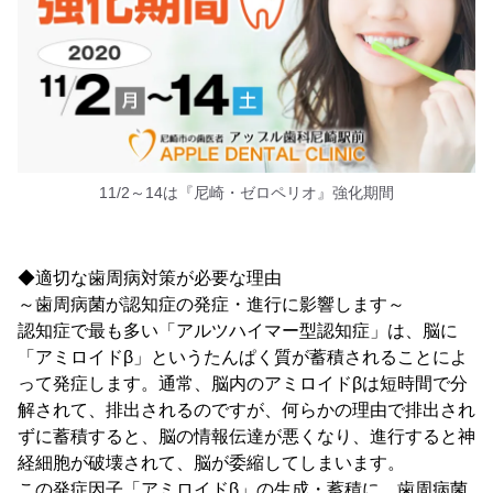
11/2～14は『尼崎・ゼロペリオ』強化期間
◆適切な歯周病対策が必要な理由
～歯周病菌が認知症の発症・進行に影響します～
認知症で最も多い「アルツハイマー型認知症」は、脳に
「アミロイドβ」というたんぱく質が蓄積されることによ
って発症します。通常、脳内のアミロイドβは短時間で分
解されて、排出されるのですが、何らかの理由で排出され
ずに蓄積すると、脳の情報伝達が悪くなり、進行すると神
経細胞が破壊されて、脳が委縮してしまいます。
この発症因子「アミロイドβ」の生成・蓄積に、歯周病菌