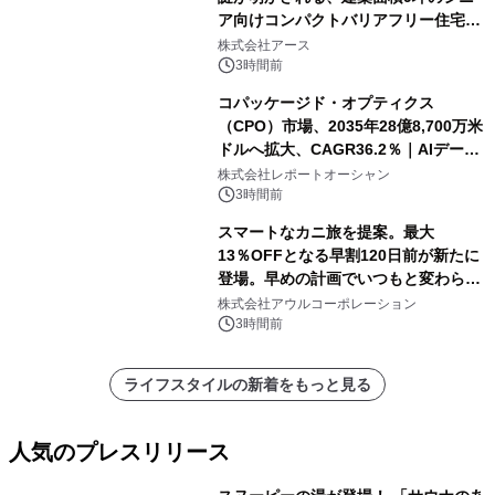
ア向けコンパクトバリアフリー住宅が
誕生
株式会社アース
3時間前
コパッケージド・オプティクス
（CPO）市場、2035年28億8,700万米
ドルへ拡大、CAGR36.2％｜AIデータ
センター・高速光通信需要が成長を加
株式会社レポートオーシャン
速
3時間前
スマートなカニ旅を提案。最大
13％OFFとなる早割120日前が新たに
登場。早めの計画でいつもと変わらぬ
大人の冬旅を。ー夕日ヶ浦温泉「佳松
株式会社アウルコーポレーション
苑 別邸ふうか」ー
3時間前
ライフスタイルの新着をもっと見る
人気のプレスリリース