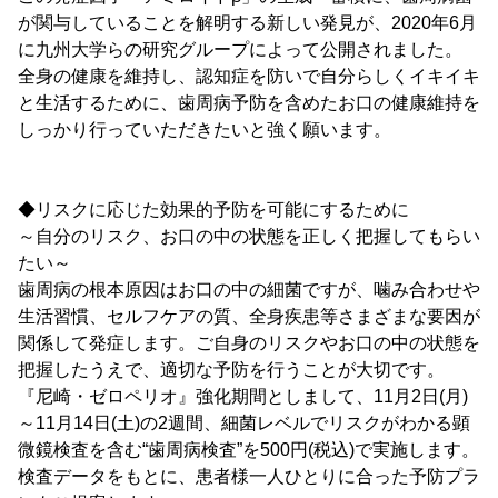
が関与していることを解明する新しい発見が、2020年6月
に九州大学らの研究グループによって公開されました。
全身の健康を維持し、認知症を防いで自分らしくイキイキ
と生活するために、歯周病予防を含めたお口の健康維持を
しっかり行っていただきたいと強く願います。
◆リスクに応じた効果的予防を可能にするために
～自分のリスク、お口の中の状態を正しく把握してもらい
たい～
歯周病の根本原因はお口の中の細菌ですが、噛み合わせや
生活習慣、セルフケアの質、全身疾患等さまざまな要因が
関係して発症します。ご自身のリスクやお口の中の状態を
把握したうえで、適切な予防を行うことが大切です。
『尼崎・ゼロペリオ』強化期間としまして、11月2日(月)
～11月14日(土)の2週間、細菌レベルでリスクがわかる顕
微鏡検査を含む“歯周病検査”を500円(税込)で実施します。
検査データをもとに、患者様一人ひとりに合った予防プラ