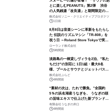
スヌーピーの湯が登場！ 「サウナのあ
とに楽しむPEANUTS」第2弾 渋谷
の人気銭湯「改良湯」と期間限定のコ
1
ラボレーション サウナイキタイコラ
株式会社ソニー・クリエイティブプロダクツ
ボグッズも発売決定！
1日前
8月8日は音楽シーンに革新をもたらし
た 伝説のリズムマシン「TR-808」を
祝う日 ～Roland Store Tokyoで実機
2
を展示しての 記念キャンペーンを開
ローランド株式会社
催 英国ラジオ「NTS」の 特別プログ
5時間前
ラムや、「TR-808」を愛する伝説的
淡路島の一棟貸しヴィラを2泊、"私た
アーティストを フィーチャーしたアニ
ちだけ"の別荘に 1日1組・最大8名
メーションを公開～
様、プールとサウナとジェットバス付
3
きで Villa Mon Temps AWAJIの連泊
株式会社ぷらど
素泊りプラン
4時間前
“素材の次は、たれで勝負。”全国約
5％の浜名湖産うなぎを、 うなぎの頭
の旨味エキスで仕上げた新ブランド
4
「井口の誉」誕生
有限会社うなぎの井口
4時間前