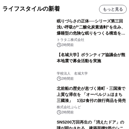
ライフスタイルの新着
もっと見る
眠りづらさの正体──シリーズ第三回
浅い呼吸が"二酸化炭素過剰"を生み、
爆睡型の危険な眠りをつくる構造を解
説
トラタニ株式会社
2時間前
【名城大学】ボランティア協議会が熊
本地震で募金活動を実施
学校法人 名城大学
2時間前
北前船の歴史が息づく港町・三国湊で
上質な滞在を 「オーベルジュほまち
三國湊」 1泊2食付の旅行商品を発売
株式会社ぷらど
2時間前
SNS200万回再生の「消えたドア」の
謎が明かされる、建築面積9坪のシニ