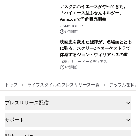
デスクにハイエースがやってきた。
「ハイエース型ふせんホルダー」
Amazonで予約販売開始
5
CAMSHOP.JP
3時間前
映画史を変えた旋律が、名場面ととも
に甦る。スクリーン×オーケストラで
体感するジョン・ウィリアムズの世
6
界。ジョン・ウィリアムズ：シネマ・
（株）キョードーメディアス
スペクタキュラー・コンサート 開催決
4時間前
定！
トップ
ライフスタイルのプレスリリース一覧
アップル歯科
プレスリリース配信
サポート